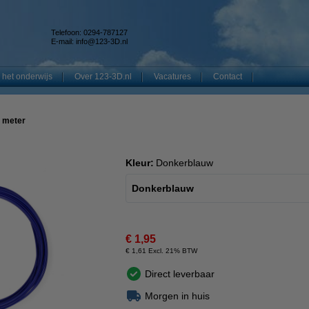
Telefoon: 0294-787127
E-mail:
info@123-3D.nl
 het onderwijs
Over 123-3D.nl
Vacatures
Contact
0 meter
Kleur:
Donkerblauw
Donkerblauw
€ 1,95
€ 1,61 Excl. 21% BTW
Direct leverbaar
Morgen in huis