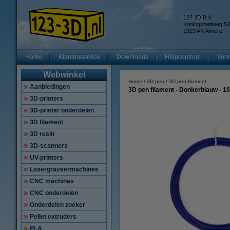
123 3D B.V.
Koningsbeltweg 52
1329 AK Almere
Home
Klantenservice
Downloads
Helpcentrum
Voor
Webwinkel
Home
3D pen
3D pen filament
Aanbiedingen
3D pen filament - Donkerblauw - 1
3D-printers
3D-printer onderdelen
3D filament
3D resin
3D-scanners
UV-printers
Lasergraveermachines
CNC machines
CNC onderdelen
Onderdelen zoeker
Pellet extruders
PLA