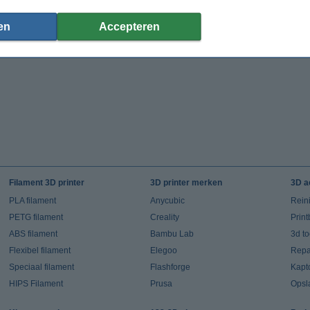
€ 1,95
€ 1,95
(Incl. 21% BTW)
(Incl. 21% BTW)
en
Accepteren
Filament 3D printer
3D printer merken
3D a
PLA filament
Anycubic
Rein
PETG filament
Creality
Prin
ABS filament
Bambu Lab
3d t
Flexibel filament
Elegoo
Repar
Speciaal filament
Flashforge
Kapt
HIPS Filament
Prusa
Opsl