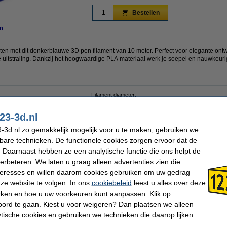
Bestellen
n
nten met dit donkerblauwe 3D pen filament van 10 meter. Perfect voor elegante ont
e uitstraling. Dankzij het hoogwaardige PLA materiaal werk je soepel en nauwkeuri
Filament diameter:
Lengte:
rblauw
Ons Artikelnr:
23-3d.nl
-3d.nl zo gemakkelijk mogelijk voor u te maken, gebruiken we
 dit artikel ook besteld hebben
kbare technieken. De functionele cookies zorgen ervoor dat de
 Daarnaast hebben ze een analytische functie die ons helpt de
verbeteren. We laten u graag alleen advertenties zien die
nteresses en willen daarom cookies gebruiken om uw gedrag
ze website te volgen. In ons
cookiebeleid
leest u alles over deze
rken en hoe u uw voorkeuren kunt aanpassen. Klik op
ord te gaan. Kiest u voor weigeren? Dan plaatsen we alleen
3D pen filament - Wit - 10 meter
3D pen filament - Rood - 10 meter
ytische cookies en gebruiken we technieken die daarop lijken.