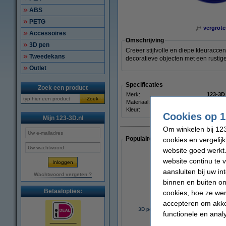
ABS
PETG
vergrote
Accessoires
Omschrijving
3D pen
Creëer stijlvolle en diepe kleuracce
Tweedekans
decoratieve objecten met een rustig
Outlet
Specificaties
Zoek een product
Merk:
123-3D
Zoek
Materiaal:
PLA
Kleur:
Donke
Cookies op 1
Mijn 123-3D.nl
Om winkelen bij 123
Populaire artikelen van klanten die
cookies en vergelij
website goed werkt.
website continu te 
aansluiten bij uw i
Wachtwoord vergeten ?
binnen en buiten on
Betaalopties:
cookies, hoe ze we
accepteren om akko
3D pen filament - Zwart - 10 meter
functionele en anal