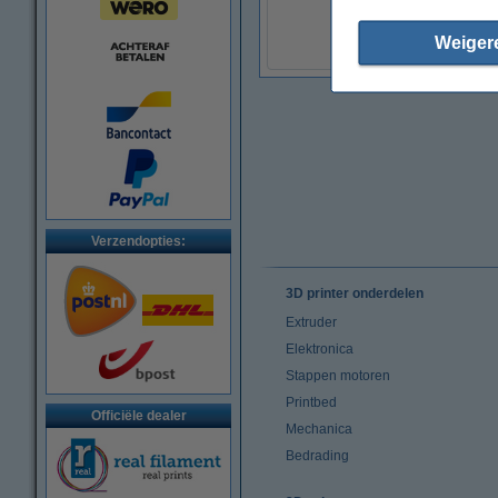
€ 1,95
(Incl. 21% BTW)
Weiger
Verzendopties:
3D printer onderdelen
Extruder
Elektronica
Stappen motoren
Printbed
Officiële dealer
Mechanica
Bedrading