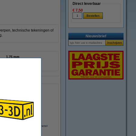
Direct leverbaar
€ 7,50
werpen, technische tekeningen of
g.
Nieuwsbrief
1,75 mm
10 m
DPE00122
3D pen filament - Geel - 10 meter