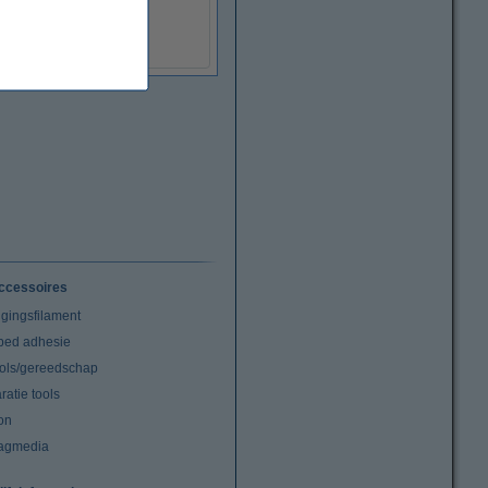
€ 1,95
(Incl. 21% BTW)
ccessoires
igingsfilament
tbed adhesie
ools/gereedschap
atie tools
on
agmedia