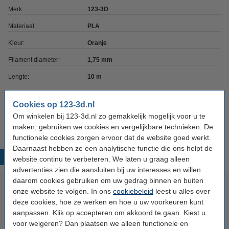
Merk:
123-3D
Materiaal:
PLA
Kleur:
Oranje
Filament diameter:
1,75 mm
Lengte:
10 m
Ons Artikelnr:
DPE00125
Cookies op 123-3d.nl
Vervangt artikelnr oud:
DPE00015
Om winkelen bij 123-3d.nl zo gemakkelijk mogelijk voor u te
maken, gebruiken we cookies en vergelijkbare technieken. De
functionele cookies zorgen ervoor dat de website goed werkt.
Daarnaast hebben ze een analytische functie die ons helpt de
Populaire producten
website continu te verbeteren. We laten u graag alleen
advertenties zien die aansluiten bij uw interesses en willen
daarom cookies gebruiken om uw gedrag binnen en buiten
onze website te volgen. In ons
cookiebeleid
leest u alles over
deze cookies, hoe ze werken en hoe u uw voorkeuren kunt
aanpassen. Klik op accepteren om akkoord te gaan. Kiest u
voor weigeren? Dan plaatsen we alleen functionele en