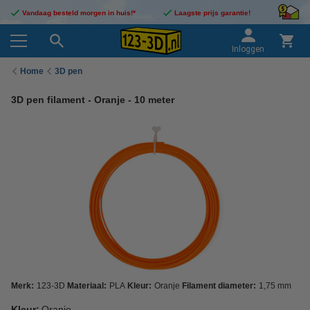
Vandaag besteld morgen in huis!*
Laagste prijs garantie!
Inloggen
Home
3D pen
3D pen filament - Oranje - 10 meter
Merk:
123-3D
Materiaal:
PLA
Kleur:
Oranje
Filament diameter:
1,75 mm
Kleur:
Oranje