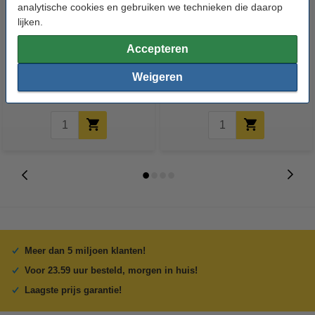
analytische cookies en gebruiken we technieken die daarop
lijken.
3D pen PRO zwart met LCD
3D pen filament - Zwart - 10
Accepteren
display
meter
Weigeren
€ 26,50
€ 1,95
Incl. 21% BTW
Incl. 21% BTW
Meer dan 5 miljoen klanten!
Voor 23.59 uur besteld, morgen in huis!
Laagste prijs garantie!