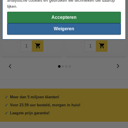
analytische cookies en gebruiken we technieken die daarop
lijken.
3D pen PRO zwart met LCD
3D pen filament - Zwart - 10
display
meter
Accepteren
Weigeren
€ 26,50
€ 1,95
Incl. 21% BTW
Incl. 21% BTW
Meer dan 5 miljoen klanten!
Voor 23.59 uur besteld, morgen in huis!
Laagste prijs garantie!