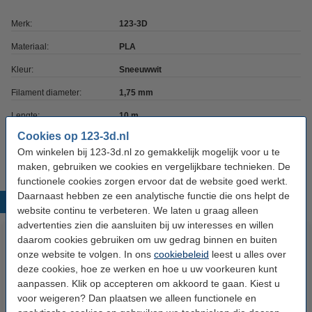
Merk:
123-3D
Materiaal:
PLA
Kleur:
Sneeuwwit
Filament diameter:
1,75 mm
Lengte:
10 m
Cookies op 123-3d.nl
Ons Artikelnr:
DPE00124
Om winkelen bij 123-3d.nl zo gemakkelijk mogelijk voor u te
maken, gebruiken we cookies en vergelijkbare technieken. De
functionele cookies zorgen ervoor dat de website goed werkt.
Daarnaast hebben ze een analytische functie die ons helpt de
Populaire producten
website continu te verbeteren. We laten u graag alleen
advertenties zien die aansluiten bij uw interesses en willen
daarom cookies gebruiken om uw gedrag binnen en buiten
onze website te volgen. In ons
cookiebeleid
leest u alles over
deze cookies, hoe ze werken en hoe u uw voorkeuren kunt
aanpassen. Klik op accepteren om akkoord te gaan. Kiest u
voor weigeren? Dan plaatsen we alleen functionele en