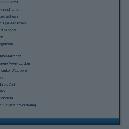
ccessoires
igingsfilament
tbed adhesie
ools/gereedschap
atie tools
on
agmedia
ijfsinformatie
mene Voorwaarden
swinkel Waarborg
acy
 123-3D.nl
map
iebeleid
ankelijkheidsverklaring