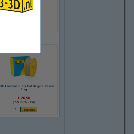
>95%
1,35 g/cm³
Ø 20,0 cm
Ø 5,2 cm
6,8 cm
± 216 gram
DHM00242
-3D Filament PETG Mat Beige 1,75 mm
1 kg
€ 26,50
(Incl. 21% BTW)