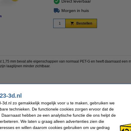
Direct leverbaar
Morgen in huis
n
vergroten
Bestellen
1,75 mm bevat alle eigenschappen van normaal PET-G en heeft daarnaast een matt
zijn laaglijnen minder zichtbaar.
en lagen
lagvastheid
23-3d.nl
raling
-3d.nl zo gemakkelijk mogelijk voor u te maken, gebruiken we
n van decoratieve ontwerpen, educatieve projecten, architectonische modellen en i
kbare technieken. De functionele cookies zorgen ervoor dat de
 Daarnaast hebben ze een analytische functie die ons helpt de
verbeteren. We laten u graag alleen advertenties zien die
nteresses en willen daarom cookies gebruiken om uw gedrag
PETG Filament
Max. deviatie: