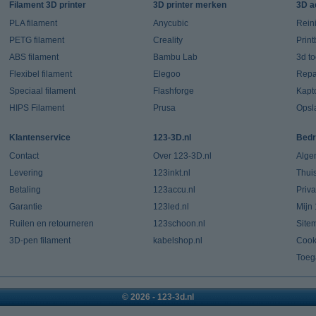
Filament 3D printer
3D printer merken
3D a
PLA filament
Anycubic
Rein
PETG filament
Creality
Prin
ABS filament
Bambu Lab
3d t
Flexibel filament
Elegoo
Repar
Speciaal filament
Flashforge
Kapt
HIPS Filament
Prusa
Opsl
Klantenservice
123-3D.nl
Bedr
Contact
Over 123-3D.nl
Alge
Levering
123inkt.nl
Thui
Betaling
123accu.nl
Priv
Garantie
123led.nl
Mijn
Ruilen en retourneren
123schoon.nl
Site
3D-pen filament
kabelshop.nl
Cook
Toeg
© 2026 - 123-3d.nl