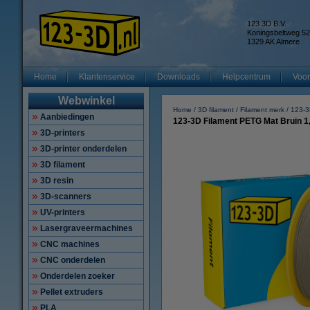
123 3D B.V.
Koningsbeltweg 52
1329 AK Almere
Home
Klantenservice
Downloads
Helpcentrum
Voor
Webwinkel
Home
3D filament
Filament merk
123-
Aanbiedingen
123-3D Filament PETG Mat Bruin 1
3D-printers
3D-printer onderdelen
3D filament
3D resin
3D-scanners
UV-printers
Lasergraveermachines
CNC machines
CNC onderdelen
Onderdelen zoeker
Pellet extruders
PLA