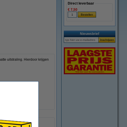
Direct leverbaar
€ 7,50
Nieuwsbrief
e uitstraling. Hierdoor krijgen
ndustriële prototypen.
± 0,05 mm