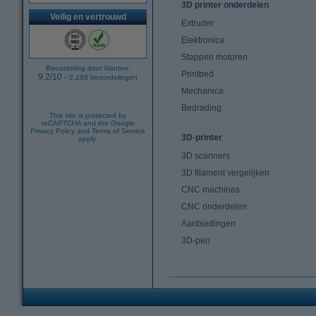
3D printer onderdelen
Veilig en vertrouwd
Extruder
Elektronica
Stappen motoren
Beoordeling door klanten:
Printbed
9.2
/
10
-
2.288
beoordelingen
Mechanica
Bedrading
This site is protected by
reCAPTCHA and the Google
Privacy Policy
and
Terms of Service
3D-printer
apply.
3D scanners
3D filament vergelijken
CNC machines
CNC onderdelen
Aanbiedingen
3D-pen