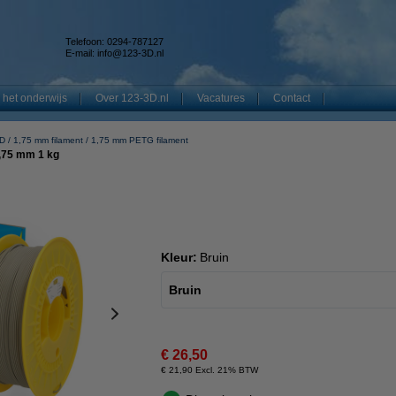
Telefoon: 0294-787127
E-mail:
info@123-3D.nl
 het onderwijs
Over 123-3D.nl
Vacatures
Contact
3D
1,75 mm filament
1,75 mm PETG filament
,75 mm 1 kg
Kleur:
Bruin
Bruin
€ 26,50
€ 21,90 Excl. 21% BTW