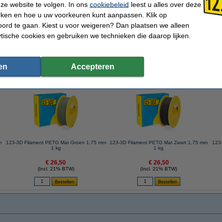
123-3D
Rondheid:
ze website te volgen. In ons
cookiebeleid
leest u alles over deze
PETG Matt
Dichtheid:
rken en hoe u uw voorkeuren kunt aanpassen. Klik op
Bruin
Spoel buitendiameter:
1,75 mm
Spoel binnendiameter:
ord te gaan. Kiest u voor weigeren? Dan plaatsen we alleen
1 kg
Spoel breedte:
ytische cookies en gebruiken we technieken die daarop lijken.
230 - 260 °C
Gewicht lege spoel:
60 - 85 °C
Ons Artikelnr:
en
Accepteren
 dit artikel ook besteld hebben
m
123-3D Filament PETG Mat Groen 1,75 mm
123-3D Filament PETG Mat Zwart 1,75 mm
123
1 kg
1 kg
€ 26,50
€ 26,50
(Incl. 21% BTW)
(Incl. 21% BTW)