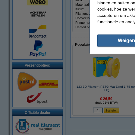
Merk:
binnen en buiten on
Materiaal:
cookies, hoe ze we
Kleur:
Filament diameter:
accepteren om akko
Hoeveelheid:
functionele en anal
Printtemperatuur:
Heated bed temp:
Weiger
Populaire artikelen van klanten die
Verzendopties:
123-3D Filament PETG Mat Zand 1,75 m
1 kg
€ 26,50
(Incl. 21% BTW)
Officiële dealer