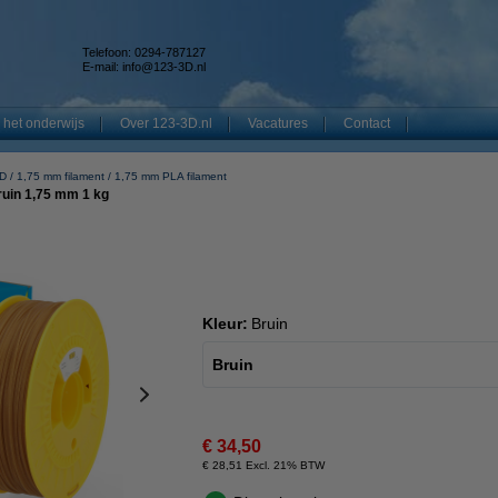
Telefoon: 0294-787127
E-mail:
info@123-3D.nl
 het onderwijs
Over 123-3D.nl
Vacatures
Contact
3D
1,75 mm filament
1,75 mm PLA filament
ruin 1,75 mm 1 kg
Kleur:
Bruin
Bruin
€ 34,50
€ 28,51 Excl. 21% BTW