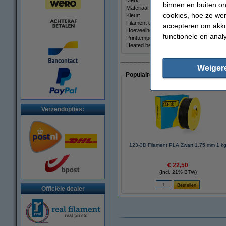
Merk:
binnen en buiten on
Materiaal:
cookies, hoe ze we
Kleur:
Filament diameter:
accepteren om akko
Hoeveelheid:
functionele en anal
Printtemperatuur:
Heated bed temp:
Weiger
Populaire artikelen van klanten die
Verzendopties:
123-3D Filament PLA Zwart 1,75 mm 1 k
€ 22,50
(Incl. 21% BTW)
Officiële dealer