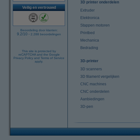
3D printer onderdelen
Veilig en vertrouwd
Extruder
Elektronica
Stappen motoren
Beoordeling door klanten:
Printbed
9.2
/
10
-
2.288
beoordelingen
Mechanica
Bedrading
This site is protected by
reCAPTCHA and the Google
Privacy Policy
and
Terms of Service
3D-printer
apply.
3D scanners
3D filament vergelijken
CNC machines
CNC onderdelen
Aanbiedingen
3D-pen