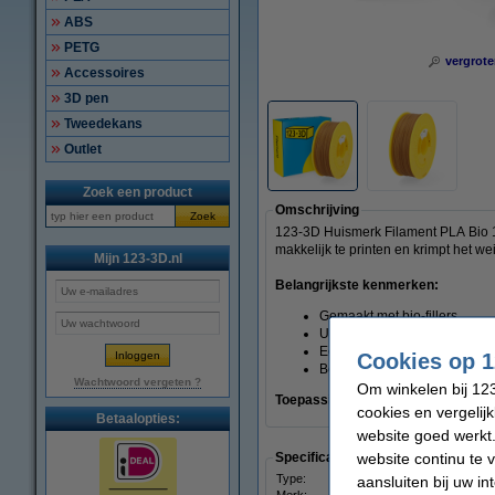
ABS
PETG
vergrote
Accessoires
3D pen
Tweedekans
Outlet
Zoek een product
Omschrijving
Zoek
123-3D Huismerk Filament PLA Bio 1,7
makkelijk te printen en krimpt het we
Mijn 123-3D.nl
Belangrijkste kenmerken:
Gemaakt met bio-fillers
Unieke textuur
Eenvoudig te printen en krim
Cookies op 1
Bestaat uit biologisch afbree
Wachtwoord vergeten ?
Om winkelen bij 123
Toepassingen:
ideaal voor het make
cookies en vergelij
Betaalopties:
website goed werkt.
website continu te 
Specificaties
Type:
aansluiten bij uw i