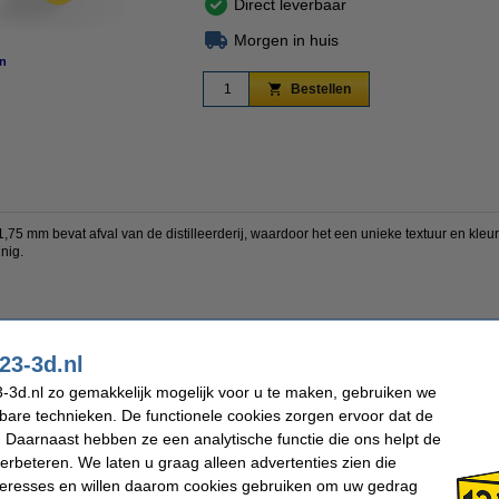
Direct leverbaar
Morgen in huis
n
vergroten
Bestellen
5 mm bevat afval van de distilleerderij, waardoor het een unieke textuur en kleur 
inig.
pt weinig
23-3d.nl
kbare grondstoffen
-3d.nl zo gemakkelijk mogelijk voor u te maken, gebruiken we
n van educatieve projecten, concept en demo prototypes, industriële ontwerpen en
kbare technieken. De functionele cookies zorgen ervoor dat de
 Daarnaast hebben ze een analytische functie die ons helpt de
verbeteren. We laten u graag alleen advertenties zien die
nteresses en willen daarom cookies gebruiken om uw gedrag
PLA Filament
Max. deviatie: