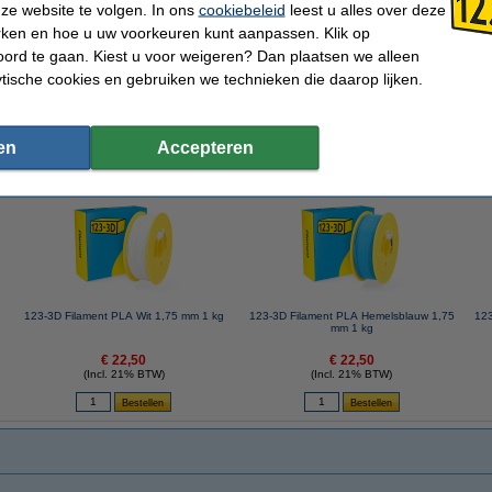
123-3D
Rondheid:
ze website te volgen. In ons
cookiebeleid
leest u alles over deze
PLA Bio Linnen
Dichtheid:
rken en hoe u uw voorkeuren kunt aanpassen. Klik op
Bruin
Spoel buitendiameter:
1,75 mm
Spoel binnendiameter:
ord te gaan. Kiest u voor weigeren? Dan plaatsen we alleen
1 kg
Spoel breedte:
ytische cookies en gebruiken we technieken die daarop lijken.
185 - 215 °C
Gewicht lege spoel:
0 - 45 °C
Ons Artikelnr:
en
Accepteren
 dit artikel ook besteld hebben
g
123-3D Filament PLA Wit 1,75 mm 1 kg
123-3D Filament PLA Hemelsblauw 1,75
123
mm 1 kg
€ 22,50
€ 22,50
(Incl. 21% BTW)
(Incl. 21% BTW)