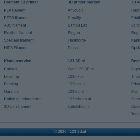
Filament 3D printer
3D printer merken
3D a
PLA filament
Anycubic
Rein
PETG filament
Creality
Prin
ABS filament
Bambu Lab
3d t
Flexibel filament
Elegoo
Repar
Speciaal filament
Flashforge
Kapt
HIPS Filament
Prusa
Opsl
Klantenservice
123-3D.nl
Bedr
Contact
Over 123-3D.nl
Alge
Levering
123inkt.nl
Thui
Betaling
123accu.nl
Priv
Garantie
123led.nl
Mijn
Ruilen en retourneren
123schoon.nl
Site
3D-pen filament
kabelshop.nl
Cook
Toeg
© 2026 - 123-3d.nl