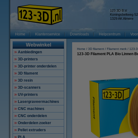
123 3D B.V.
Koningsbeltweg 52
1329 AK Almere
Home
Klantenservice
Downloads
Helpcentrum
Voor
Webwinkel
Home
3D filament
Filament merk
123-
Aanbiedingen
123-3D Filament PLA Bio Linnen B
3D-printers
3D-printer onderdelen
3D filament
3D resin
3D-scanners
UV-printers
Lasergraveermachines
CNC machines
CNC onderdelen
Onderdelen zoeker
Pellet extruders
PLA