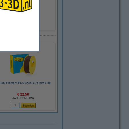
>95%
1,25 g/cm³
Ø 20,0 cm
Ø 5,2 cm
6,8 cm
± 216 gram
DHM00122
-3D Filament PLA Bruin 1,75 mm 1 kg
€ 22,50
(Incl. 21% BTW)