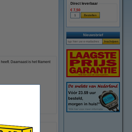
Direct leverbaar
€ 7,50
Nieuwsbrief
heeft. Daarnaast is het filament
 decoratieve items.
± 0,05 mm