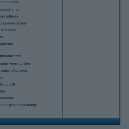
ccessoires
igingsfilament
tbed adhesie
ools/gereedschap
atie tools
on
agmedia
ijfsinformatie
mene Voorwaarden
swinkel Waarborg
acy
 123-3D.nl
map
iebeleid
ankelijkheidsverklaring