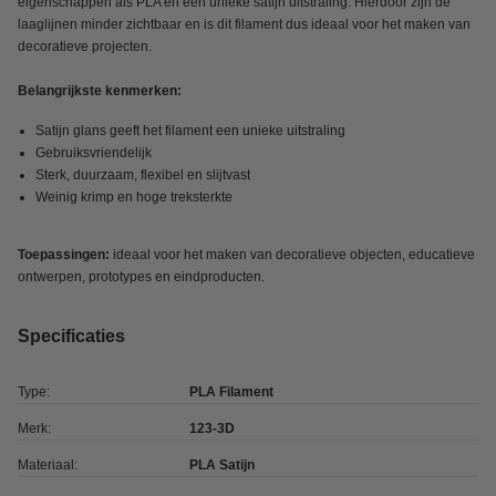
eigenschappen als PLA en een unieke satijn uitstraling. Hierdoor zijn de
laaglijnen minder zichtbaar en is dit filament dus ideaal voor het maken van
decoratieve projecten.
Belangrijkste kenmerken:
Satijn glans geeft het filament een unieke uitstraling
Gebruiksvriendelijk
Sterk, duurzaam, flexibel en slijtvast
Weinig krimp en hoge treksterkte
Toepassingen:
ideaal voor het maken van decoratieve objecten, educatieve
ontwerpen, prototypes en eindproducten.
Specificaties
Type:
PLA Filament
Merk:
123-3D
Materiaal:
PLA Satijn