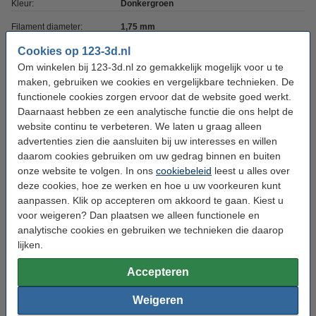
Kleur:
Donkergroen
Filament diameter:
1,75 mm
Hoeveelheid:
Cookies op 123-3d.nl
1 kg
Om winkelen bij 123-3d.nl zo gemakkelijk mogelijk voor u te
Printtemperatuur:
215 - 240 °C
maken, gebruiken we cookies en vergelijkbare technieken. De
functionele cookies zorgen ervoor dat de website goed werkt.
Heated bed temp:
50 - 60 °C
Daarnaast hebben ze een analytische functie die ons helpt de
Max. deviatie:
± 0,05 mm
website continu te verbeteren. We laten u graag alleen
advertenties zien die aansluiten bij uw interesses en willen
Rondheid:
>95%
daarom cookies gebruiken om uw gedrag binnen en buiten
Dichtheid:
1,24 g/cm³
onze website te volgen. In ons
cookiebeleid
leest u alles over
deze cookies, hoe ze werken en hoe u uw voorkeuren kunt
Spoel buitendiameter:
Ø 20,0 cm
aanpassen. Klik op accepteren om akkoord te gaan. Kiest u
Spoel binnendiameter:
Ø 5,2 cm
voor weigeren? Dan plaatsen we alleen functionele en
analytische cookies en gebruiken we technieken die daarop
Spoel breedte:
6,8 cm
lijken.
Gewicht lege spoel:
± 216 gram
Accepteren
Ons Artikelnr:
DHM00077
Weigeren