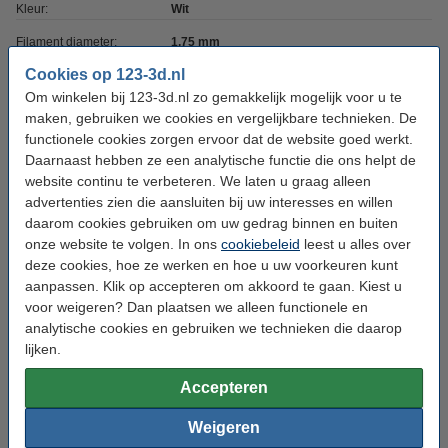
Kleur:
Wit
Filament diameter:
1,75 mm
Cookies op 123-3d.nl
Hoeveelheid:
0,5 kg
Om winkelen bij 123-3d.nl zo gemakkelijk mogelijk voor u te
Printtemperatuur:
200 - 235 °C
maken, gebruiken we cookies en vergelijkbare technieken. De
functionele cookies zorgen ervoor dat de website goed werkt.
Heated bed temp:
50 - 75 °C
Daarnaast hebben ze een analytische functie die ons helpt de
Max. deviatie:
± 0,05 mm
website continu te verbeteren. We laten u graag alleen
advertenties zien die aansluiten bij uw interesses en willen
Rondheid:
>95%
daarom cookies gebruiken om uw gedrag binnen en buiten
Dichtheid:
1,16 g/cm³
onze website te volgen. In ons
cookiebeleid
leest u alles over
deze cookies, hoe ze werken en hoe u uw voorkeuren kunt
Spoel buitendiameter:
Ø 20,0 cm
aanpassen. Klik op accepteren om akkoord te gaan. Kiest u
Spoel binnendiameter:
voor weigeren? Dan plaatsen we alleen functionele en
Ø 5,2 cm
analytische cookies en gebruiken we technieken die daarop
Spoel breedte:
6,8 cm
lijken.
Gewicht lege spoel:
± 216 gram
Accepteren
Ons Artikelnr:
DHM00170
Weigeren