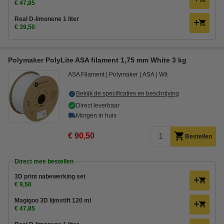
€ 47,85
Real D-limonene 1 liter
€ 39,50
Polymaker PolyLite ASA filament 1,75 mm White 3 kg
ASA Filament
Polymaker
ASA
Wit
Bekijk de specificaties en beschrijving
Direct leverbaar
Morgen in huis
€ 90,50
Bestellen
Direct mee bestellen
3D print nabewerking set
€ 9,50
Magigoo 3D lijmstift 120 ml
€ 47,85