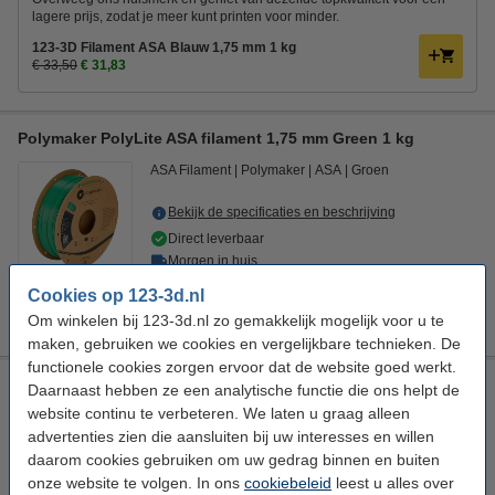
lagere prijs, zodat je meer kunt printen voor minder.
123-3D Filament ASA Blauw 1,75 mm 1 kg
€ 33,50
€ 31,83
Polymaker PolyLite ASA filament 1,75 mm Green 1 kg
ASA Filament
Polymaker
ASA
Groen
Bekijk de specificaties en beschrijving
Direct leverbaar
Morgen in huis
Cookies op 123-3d.nl
€ 34,50
Bestellen
Om winkelen bij 123-3d.nl zo gemakkelijk mogelijk voor u te
maken, gebruiken we cookies en vergelijkbare technieken. De
functionele cookies zorgen ervoor dat de website goed werkt.
Spectrum Filament ASA 275 1,75 mm Deep Black 1 kg
Daarnaast hebben ze een analytische functie die ons helpt de
website continu te verbeteren. We laten u graag alleen
ASA Filament
Spectrum
ASA 275
Deep Black
advertenties zien die aansluiten bij uw interesses en willen
Bekijk de specificaties en beschrijving
daarom cookies gebruiken om uw gedrag binnen en buiten
onze website te volgen. In ons
cookiebeleid
leest u alles over
Direct leverbaar