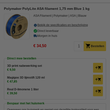
Polymaker PolyLite ASA filament 1,75 mm Blue 1 kg
ASA Filament
Polymaker
ASA
Blauw
Bekijk de specificaties en beschrijving
Direct leverbaar
Morgen in huis
€ 34,50
Bestellen
Direct mee bestellen
3D print nabewerking set
€ 9,50
Magigoo 3D lijmstift 120 ml
€ 47,85
Real D-limonene 1 liter
€ 39,50
Bespaar met het huismerk
Overweeg ons huismerk en geniet van dezelfde topkwaliteit voor een