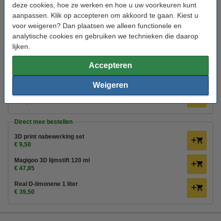
deze cookies, hoe ze werken en hoe u uw voorkeuren kunt
Morgen in huis
aanpassen. Klik op accepteren om akkoord te gaan. Kiest u
€ 36,90
voor weigeren? Dan plaatsen we alleen functionele en
Bestellen
analytische cookies en gebruiken we technieken die daarop
lijken.
Bespaar met het huismerk
Accepteren
Overweeg ons huismerk en geniet van dezelfde topkwaliteit voor een
lagere prijs, zodat je meer kunt printen voor minder.
Weigeren
123-3D Filament ASA Zwart 1,75 mm 1 kg
€ 33,50
Direct mee bestellen
3D print nabewerking set
€ 9,50
Magigoo 3D lijmstift 120 ml
€ 47,85
Real D-limonene 1 liter
€ 39,50