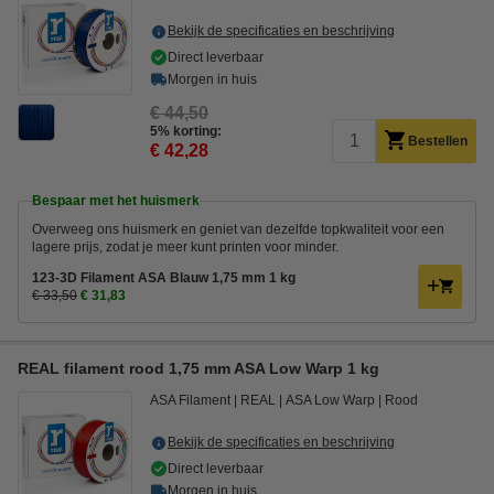
Bekijk de specificaties en beschrijving
Direct leverbaar
Morgen in huis
€ 44,50
5% korting:
Bestellen
€ 42,28
Bespaar met het huismerk
Overweeg ons huismerk en geniet van dezelfde topkwaliteit voor een
lagere prijs, zodat je meer kunt printen voor minder.
123-3D Filament ASA Blauw 1,75 mm 1 kg
€ 33,50
€ 31,83
REAL filament rood 1,75 mm ASA Low Warp 1 kg
ASA Filament
REAL
ASA Low Warp
Rood
Bekijk de specificaties en beschrijving
Direct leverbaar
Morgen in huis