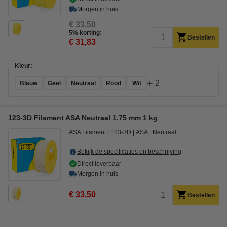
Morgen in huis
€ 33,50
5% korting:
Bestellen
€ 31,83
Kleur:
+
2
Blauw
Geel
Neutraal
Rood
Wit
123-3D Filament ASA Neutraal 1,75 mm 1 kg
ASA Filament
123-3D
ASA
Neutraal
Bekijk de specificaties en beschrijving
Direct leverbaar
Morgen in huis
€ 33,50
Bestellen