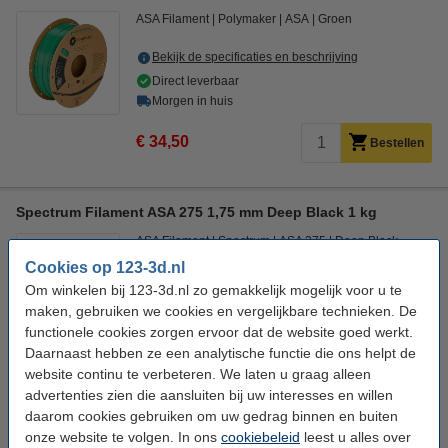
ASA Filament
Polymaker
ASA
Groen
Bekijk de specificaties en beschrijving
Direct leverbaar
Morgen in huis
€ 34,50
Bestellen
Spectrum Filament ASA 275 1,75 mm Deep Black 1 kg
ASA Filament
Spectrum
ASA 275
Deep Black
Cookies op 123-3d.nl
Bekijk de specificaties en beschrijving
Om winkelen bij 123-3d.nl zo gemakkelijk mogelijk voor u te
Direct leverbaar
maken, gebruiken we cookies en vergelijkbare technieken. De
Morgen in huis
functionele cookies zorgen ervoor dat de website goed werkt.
Daarnaast hebben ze een analytische functie die ons helpt de
€ 36,90
Bestellen
website continu te verbeteren. We laten u graag alleen
advertenties zien die aansluiten bij uw interesses en willen
daarom cookies gebruiken om uw gedrag binnen en buiten
Bespaar met het huismerk
onze website te volgen. In ons
cookiebeleid
leest u alles over