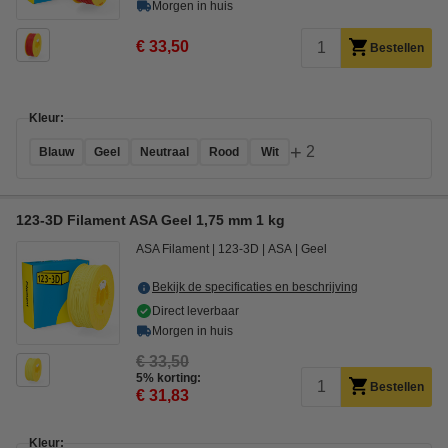
Morgen in huis
€ 33,50
Bestellen
Kleur:
+
2
Blauw
Geel
Neutraal
Rood
Wit
123-3D Filament ASA Geel 1,75 mm 1 kg
ASA Filament
123-3D
ASA
Geel
Bekijk de specificaties en beschrijving
Direct leverbaar
Morgen in huis
€ 33,50
5% korting:
Bestellen
€ 31,83
Kleur: