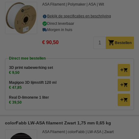
ASA Filament
Polymaker
ASA
Wit
Bekijk de specificaties en beschrijving
Direct leverbaar
Morgen in huis
€ 90,50
Bestellen
Direct mee bestellen
3D print nabewerking set
€ 9,50
Magigoo 3D lijmstift 120 ml
€ 47,85
Real D-limonene 1 liter
€ 39,50
colorFabb LW-ASA filament Zwart 1,75 mm 0,65 kg
ASA Filament
colorFabb
LW-ASA
Zwart