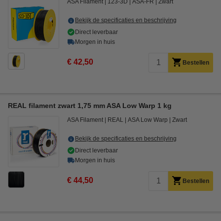
ASA Filament
123-3D
ASA-FR
Zwart
Bekijk de specificaties en beschrijving
Direct leverbaar
Morgen in huis
€ 42,50
Bestellen
REAL filament zwart 1,75 mm ASA Low Warp 1 kg
ASA Filament
REAL
ASA Low Warp
Zwart
Bekijk de specificaties en beschrijving
Direct leverbaar
Morgen in huis
€ 44,50
Bestellen