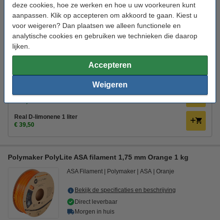
deze cookies, hoe ze werken en hoe u uw voorkeuren kunt
Overweeg ons huismerk en geniet van dezelfde topkwaliteit voor een
lagere prijs, zodat je meer kunt printen voor minder.
aanpassen. Klik op accepteren om akkoord te gaan. Kiest u
voor weigeren? Dan plaatsen we alleen functionele en
123-3D Filament ASA Zwart 1,75 mm 1 kg
€ 33,50
analytische cookies en gebruiken we technieken die daarop
lijken.
Direct mee bestellen
Accepteren
3D print nabewerking set
€ 9,50
Weigeren
Magigoo 3D lijmstift 120 ml
€ 47,85
Real D-limonene 1 liter
€ 39,50
Polymaker PolyLite ASA filament 1,75 mm Orange 1 kg
ASA Filament
Polymaker
ASA
Oranje
Bekijk de specificaties en beschrijving
Direct leverbaar
Morgen in huis