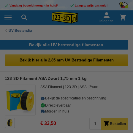
Vandaag besteld morgen in huis!*
Laagste prijs garantie!
Inloggen
UV Bestendig
Bekijk alle UV bestendige filamenten
Bekijk hier alle 2,85 mm UV Bestendige Filamenten
123-3D Filament ASA Zwart 1,75 mm 1 kg
ASA Filament
123-3D
ASA
Zwart
Bekijk de specificaties en beschrijving
Direct leverbaar
Morgen in huis
€ 33,50
Bestellen