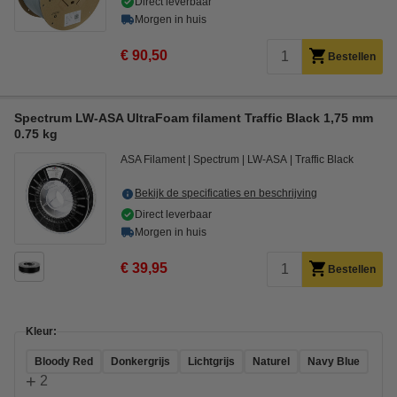
Direct leverbaar
Morgen in huis
€ 90,50
Bestellen
Spectrum LW-ASA UltraFoam filament Traffic Black 1,75 mm
0.75 kg
ASA Filament
Spectrum
LW-ASA
Traffic Black
Bekijk de specificaties en beschrijving
Direct leverbaar
Morgen in huis
€ 39,95
Bestellen
Kleur:
Bloody Red
Donkergrijs
Lichtgrijs
Naturel
Navy Blue
+
2