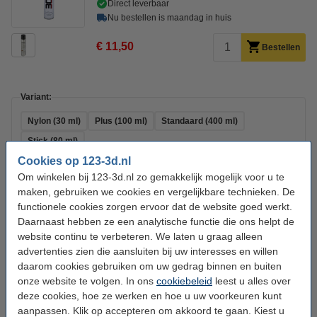
Direct leverbaar
Nu bestellen is maandag in huis
€ 11,50
Bestellen
Variant:
Nylon (30 ml)
Plus (100 ml)
Standaard (400 ml)
Stick (80 ml)
Cookies op 123-3d.nl
Direct mee bestellen
Om winkelen bij 123-3d.nl zo gemakkelijk mogelijk voor u te
maken, gebruiken we cookies en vergelijkbare technieken. De
3DLAC Plus hechtspray (100 ml)
functionele cookies zorgen ervoor dat de website goed werkt.
€ 7,50
Daarnaast hebben ze een analytische functie die ons helpt de
Glasmes
website continu te verbeteren. We laten u graag alleen
€ 4,50
advertenties zien die aansluiten bij uw interesses en willen
KWB Plamuurmes 60 mm
daarom cookies gebruiken om uw gedrag binnen en buiten
€ 4,25
onze website te volgen. In ons
cookiebeleid
leest u alles over
deze cookies, hoe ze werken en hoe u uw voorkeuren kunt
3DLAC stick (80 ml)
aanpassen. Klik op accepteren om akkoord te gaan. Kiest u
€ 5,85