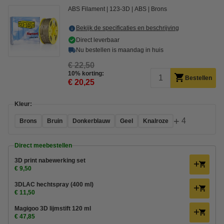
ABS Filament
123-3D
ABS
Brons
Bekijk de specificaties en beschrijving
Direct leverbaar
Nu bestellen is maandag in huis
€ 22,50
10% korting:
Bestellen
€ 20,25
Kleur:
+
4
Brons
Bruin
Donkerblauw
Geel
Knalroze
Direct meebestellen
3D print nabewerking set
€ 9,50
3DLAC hechtspray (400 ml)
€ 11,50
Magigoo 3D lijmstift 120 ml
€ 47,85