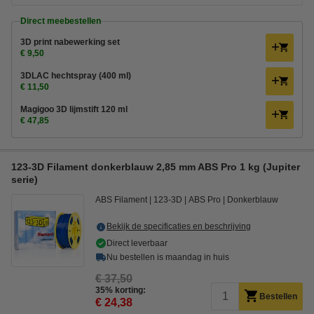
Direct meebestellen
3D print nabewerking set
€ 9,50
3DLAC hechtspray (400 ml)
€ 11,50
Magigoo 3D lijmstift 120 ml
€ 47,85
123-3D Filament donkerblauw 2,85 mm ABS Pro 1 kg (Jupiter
serie)
ABS Filament
123-3D
ABS Pro
Donkerblauw
Bekijk de specificaties en beschrijving
Direct leverbaar
Nu bestellen is maandag in huis
€ 37,50
35% korting:
Bestellen
€ 24,38