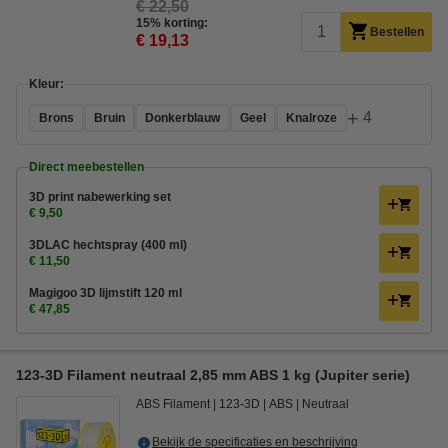
€ 22,50
15% korting:
Bestellen
€ 19,13
Kleur:
+
4
Brons
Bruin
Donkerblauw
Geel
Knalroze
Direct meebestellen
3D print nabewerking set
€ 9,50
3DLAC hechtspray (400 ml)
€ 11,50
Magigoo 3D lijmstift 120 ml
€ 47,85
123-3D Filament neutraal 2,85 mm ABS 1 kg (Jupiter serie)
ABS Filament
123-3D
ABS
Neutraal
Bekijk de specificaties en beschrijving