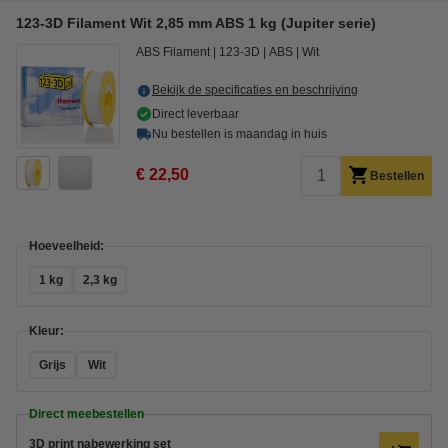
123-3D Filament Wit 2,85 mm ABS 1 kg (Jupiter serie)
ABS Filament
123-3D
ABS
Wit
Bekijk de specificaties en beschrijving
Direct leverbaar
Nu bestellen is maandag in huis
€ 22,50
Bestellen
Hoeveelheid:
1 kg
2,3 kg
Kleur:
Grijs
Wit
Direct meebestellen
3D print nabewerking set