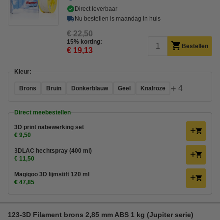
Direct leverbaar
Nu bestellen is maandag in huis
€ 22,50
15% korting:
Bestellen
€ 19,13
Kleur:
+
4
Brons
Bruin
Donkerblauw
Geel
Knalroze
Direct meebestellen
3D print nabewerking set
€ 9,50
3DLAC hechtspray (400 ml)
€ 11,50
Magigoo 3D lijmstift 120 ml
€ 47,85
123-3D Filament brons 2,85 mm ABS 1 kg (Jupiter serie)