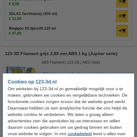
€ 9,50
3DLAC hechtspray (400 ml)
€ 11,50
Magigoo 3D lijmstift 120 ml
€ 47,85
123-3D Filament grijs 2,85 mm ABS 1 kg (Jupiter serie)
ABS Filament
123-3D
ABS
Grijs
Bekijk de specificaties en beschrijving
Cookies op 123-3d.nl
Direct leverbaar
Nu bestellen is maandag in huis
Om winkelen bij 123-3d.nl zo gemakkelijk mogelijk voor u te
maken, gebruiken we cookies en vergelijkbare technieken. De
€ 22,50
Bestellen
functionele cookies zorgen ervoor dat de website goed werkt.
Daarnaast hebben ze een analytische functie die ons helpt de
website continu te verbeteren. We laten u graag alleen
advertenties zien die aansluiten bij uw interesses en willen
Kleur:
daarom cookies gebruiken om uw gedrag binnen en buiten
Grijs
Wit
onze website te volgen. In ons
cookiebeleid
leest u alles over