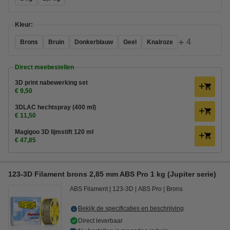
Kleur:
+
4
Brons
Bruin
Donkerblauw
Geel
Knalroze
Direct meebestellen
3D print nabewerking set
€ 9,50
3DLAC hechtspray (400 ml)
€ 11,50
Magigoo 3D lijmstift 120 ml
€ 47,85
123-3D Filament brons 2,85 mm ABS Pro 1 kg (Jupiter serie)
ABS Filament
123-3D
ABS Pro
Brons
Bekijk de specificaties en beschrijving
Direct leverbaar