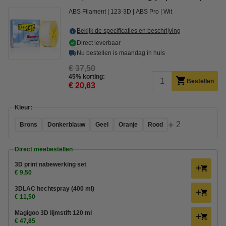
ABS Filament
123-3D
ABS Pro
Wit
Bekijk de specificaties en beschrijving
Direct leverbaar
Nu bestellen is maandag in huis
€ 37,50
45% korting:
Bestellen
€ 20,63
Kleur:
+
2
Brons
Donkerblauw
Geel
Oranje
Rood
Direct meebestellen
3D print nabewerking set
€ 9,50
3DLAC hechtspray (400 ml)
€ 11,50
Magigoo 3D lijmstift 120 ml
€ 47,85