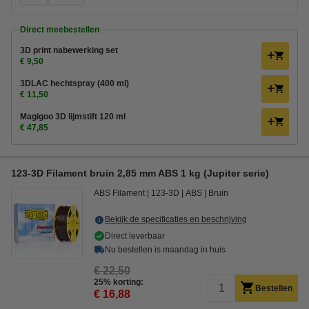
Direct meebestellen
3D print nabewerking set
€ 9,50
3DLAC hechtspray (400 ml)
€ 11,50
Magigoo 3D lijmstift 120 ml
€ 47,85
123-3D Filament bruin 2,85 mm ABS 1 kg (Jupiter serie)
ABS Filament
123-3D
ABS
Bruin
Bekijk de specificaties en beschrijving
Direct leverbaar
Nu bestellen is maandag in huis
€ 22,50
25% korting:
Bestellen
€ 16,88