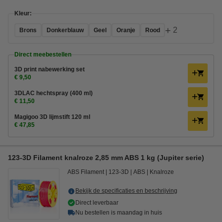
Kleur:
+
2
Brons
Donkerblauw
Geel
Oranje
Rood
Direct meebestellen
3D print nabewerking set
€ 9,50
3DLAC hechtspray (400 ml)
€ 11,50
Magigoo 3D lijmstift 120 ml
€ 47,85
123-3D Filament knalroze 2,85 mm ABS 1 kg (Jupiter serie)
ABS Filament
123-3D
ABS
Knalroze
Bekijk de specificaties en beschrijving
Direct leverbaar
Nu bestellen is maandag in huis