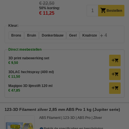
€ 22,50
50% korting:
Bestellen
€ 11,25
Kleur:
+
4
Brons
Bruin
Donkerblauw
Geel
Knalroze
Direct meebestellen
3D print nabewerking set
€ 9,50
3DLAC hechtspray (400 ml)
€ 11,50
Magigoo 3D lijmstift 120 ml
€ 47,85
123-3D Filament zilver 2,85 mm ABS Pro 1 kg (Jupiter serie)
ABS Filament
123-3D
ABS Pro
Zilver
Bekijk de specificaties en beschrijving