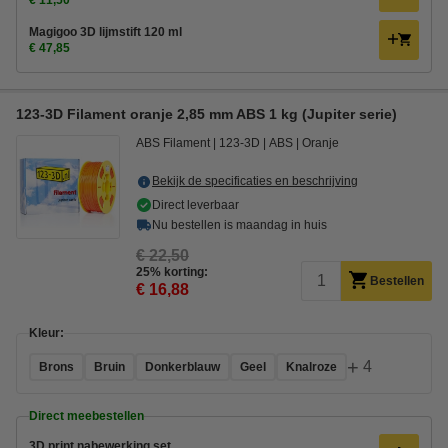
€ 11,50
Magigoo 3D lijmstift 120 ml
€ 47,85
123-3D Filament oranje 2,85 mm ABS 1 kg (Jupiter serie)
ABS Filament
123-3D
ABS
Oranje
Bekijk de specificaties en beschrijving
Direct leverbaar
Nu bestellen is maandag in huis
€ 22,50
25% korting:
Bestellen
€ 16,88
Kleur:
+
4
Brons
Bruin
Donkerblauw
Geel
Knalroze
Direct meebestellen
3D print nabewerking set