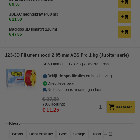
€ 9,50
3DLAC hechtspray (400 ml)
€ 11,50
Magigoo 3D lijmstift 120 ml
€ 47,85
123-3D Filament rood 2,85 mm ABS Pro 1 kg (Jupiter serie)
ABS Filament
123-3D
ABS Pro
Rood
Bekijk de specificaties en beschrijving
Direct leverbaar
Nu bestellen is maandag in huis
€ 37,50
70% korting:
Bestellen
€ 11,25
Kleur:
+
2
Brons
Donkerblauw
Geel
Oranje
Rood