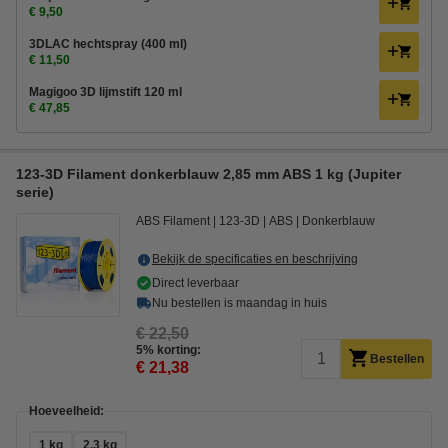
€ 9,50
3DLAC hechtspray (400 ml)
€ 11,50
Magigoo 3D lijmstift 120 ml
€ 47,85
123-3D Filament donkerblauw 2,85 mm ABS 1 kg (Jupiter
serie)
ABS Filament
123-3D
ABS
Donkerblauw
Bekijk de specificaties en beschrijving
Direct leverbaar
Nu bestellen is maandag in huis
€ 22,50
5% korting:
Bestellen
€ 21,38
Hoeveelheid:
1 kg
2,3 kg