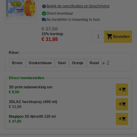
Bekijk de specificaties en beschrijving
Direct leverbaar
Nu bestellen is maandag in huis
€ 37,50
15% korting:
Bestellen
€ 31,88
Kleur:
+
2
Brons
Donkerblauw
Geel
Oranje
Rood
Direct meebestellen
3D print nabewerking set
€ 9,50
3DLAC hechtspray (400 ml)
€ 11,50
Magigoo 3D lijmstift 120 ml
€ 47,85