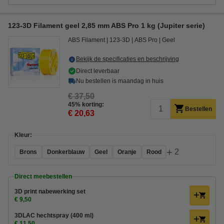
123-3D Filament geel 2,85 mm ABS Pro 1 kg (Jupiter serie)
ABS Filament
123-3D
ABS Pro
Geel
Bekijk de specificaties en beschrijving
Direct leverbaar
Nu bestellen is maandag in huis
€ 37,50
45% korting:
Bestellen
€ 20,63
Kleur:
+
2
Brons
Donkerblauw
Geel
Oranje
Rood
Direct meebestellen
3D print nabewerking set
€ 9,50
3DLAC hechtspray (400 ml)
€ 11,50