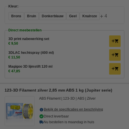
Kleur:
+
4
Brons
Bruin
Donkerblauw
Geel
Knalroze
Direct meebestellen
3D print nabewerking set
€ 9,50
3DLAC hechtspray (400 ml)
€ 11,50
Magigoo 3D lijmstift 120 ml
€ 47,85
123-3D Filament zilver 2,85 mm ABS 1 kg (Jupiter serie)
ABS Filament
123-3D
ABS
Zilver
Bekijk de specificaties en beschrijving
Direct leverbaar
Nu bestellen is maandag in huis