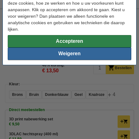
deze cookies, hoe ze werken en hoe u uw voorkeuren kunt
aanpassen. Klik op accepteren om akkoord te gaan. Kiest u
voor weigeren? Dan plaatsen we alleen functionele en
123-3D Filament rood 2,85 mm ABS 1 kg (Jupiter serie)
analytische cookies en gebruiken we technieken die daarop
ABS Filament
123-3D
ABS
Rood
lijken.
Bekijk de specificaties en beschrijving
Accepteren
Direct leverbaar
Nu bestellen is maandag in huis
Weigeren
€ 22,50
40% korting:
Bestellen
€ 13,50
Kleur:
+
4
Brons
Bruin
Donkerblauw
Geel
Knalroze
Direct meebestellen
3D print nabewerking set
€ 9,50
3DLAC hechtspray (400 ml)