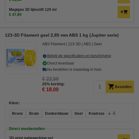
Magigoo 3D lijmstift 120 ml
€ 47,85
123-3D Filament geel 2,85 mm ABS 1 kg (Jupiter serie)
ABS Filament
123-3D
ABS
Geel
Bekijk de specificaties en beschrijving
Direct leverbaar
Nu bestellen is maandag in huis
€ 22,50
20% korting:
Bestellen
€ 18,00
Kleur:
+
4
Brons
Bruin
Donkerblauw
Geel
Knalroze
Direct meebestellen
3D print nabewerking set