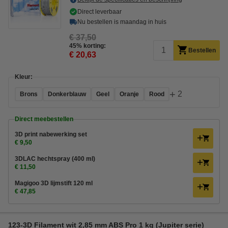
Direct leverbaar
Nu bestellen is maandag in huis
€ 37,50
45% korting:
Bestellen
€ 20,63
Kleur:
+
2
Brons
Donkerblauw
Geel
Oranje
Rood
Direct meebestellen
3D print nabewerking set
€ 9,50
3DLAC hechtspray (400 ml)
€ 11,50
Magigoo 3D lijmstift 120 ml
€ 47,85
123-3D Filament wit 2,85 mm ABS Pro 1 kg (Jupiter serie)