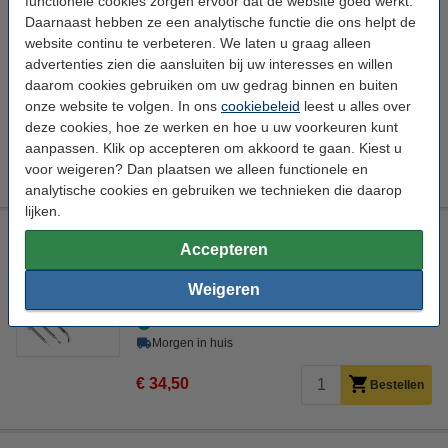
functionele cookies zorgen ervoor dat de website goed werkt.
eSun eVacuum kit Pro 3
Daarnaast hebben ze een analytische functie die ons helpt de
eSun
32 x 32 x 102 mm (LxBxH)
5 V
0,075 kg
website continu te verbeteren. We laten u graag alleen
advertenties zien die aansluiten bij uw interesses en willen
Bekijk de specificaties en beschrijving
daarom cookies gebruiken om uw gedrag binnen en buiten
Direct leverbaar
onze website te volgen. In ons
cookiebeleid
leest u alles over
Morgen in huis
deze cookies, hoe ze werken en hoe u uw voorkeuren kunt
aanpassen. Klik op accepteren om akkoord te gaan. Kiest u
€ 24,50
Bestellen
voor weigeren? Dan plaatsen we alleen functionele en
analytische cookies en gebruiken we technieken die daarop
lijken.
Modifi3d reparatie-/modificatietool
Accepteren
Modifi3D
5 V
+ 450 °C
8 W
Weigeren
Bekijk de specificaties en beschrijving
Direct leverbaar
Morgen in huis
€ 34,50
Bestellen