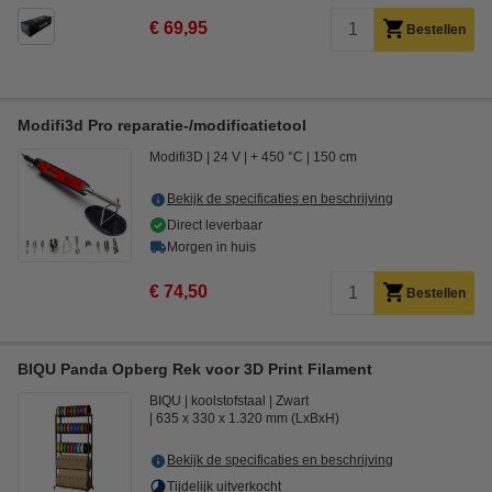
€ 69,95
Bestellen
Modifi3d Pro reparatie-/modificatietool
Modifi3D
24 V
+ 450 °C
150 cm
Bekijk de specificaties en beschrijving
Direct leverbaar
Morgen in huis
€ 74,50
Bestellen
BIQU Panda Opberg Rek voor 3D Print Filament
BIQU
koolstofstaal
Zwart
635 x 330 x 1.320 mm (LxBxH)
Bekijk de specificaties en beschrijving
Tijdelijk uitverkocht