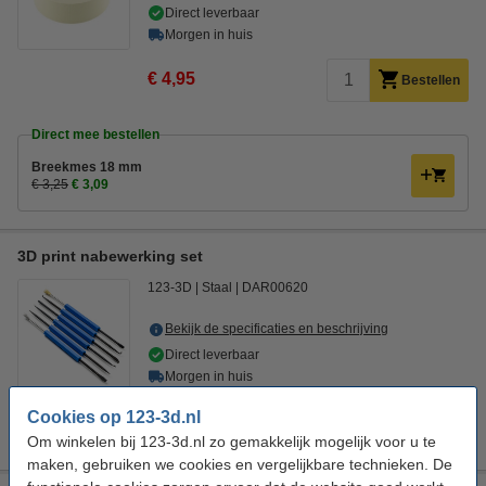
Direct leverbaar
Morgen in huis
€ 4,95
Bestellen
Direct mee bestellen
Breekmes 18 mm
€ 3,25
€ 3,09
3D print nabewerking set
123-3D
Staal
DAR00620
Bekijk de specificaties en beschrijving
Direct leverbaar
Morgen in huis
Cookies op 123-3d.nl
€ 9,50
Bestellen
Om winkelen bij 123-3d.nl zo gemakkelijk mogelijk voor u te
maken, gebruiken we cookies en vergelijkbare technieken. De