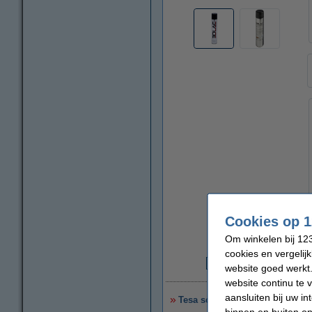
Cookies op 1
Om winkelen bij 123
cookies en vergelij
website goed werkt.
€
website continu te 
aansluiten bij uw i
Tesa schilderstape afdekplak
binnen en buiten on