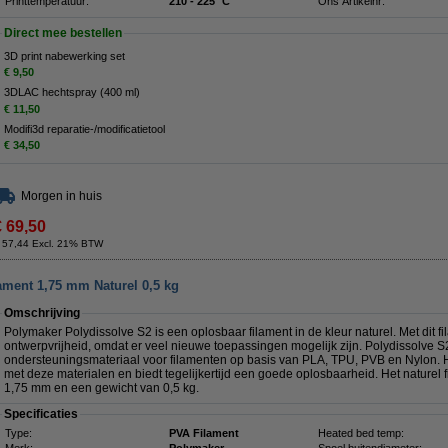
Printtemperatuur:
210 - 225 °C
Ons Artikelnr:
Direct mee bestellen
3D print nabewerking set
€ 9,50
3DLAC hechtspray (400 ml)
€ 11,50
Modifi3d reparatie-/modificatietool
€ 34,50
Morgen in huis
€ 69,50
 57,44 Excl. 21% BTW
ament 1,75 mm Naturel 0,5 kg
Omschrijving
Polymaker Polydissolve S2 is een oplosbaar filament in de kleur naturel. Met dit fi
ontwerpvrijheid, omdat er veel nieuwe toepassingen mogelijk zijn. Polydissolve S
ondersteuningsmateriaal voor filamenten op basis van PLA, TPU, PVB en Nylon. H
met deze materialen en biedt tegelijkertijd een goede oplosbaarheid. Het naturel 
1,75 mm en een gewicht van 0,5 kg.
Specificaties
Type:
PVA Filament
Heated bed temp: