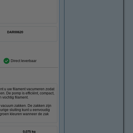
DAR00620
Direct leverbaar
unt u uw filament vacumeren zodat
den. De pomp is efficiënt, compact,
 vochtig filament.
n vacuum zakken. De zakken zijn
urige sluiting kunt u eenvoudig
g groen kleuren wanneer de zak
0,075 kg