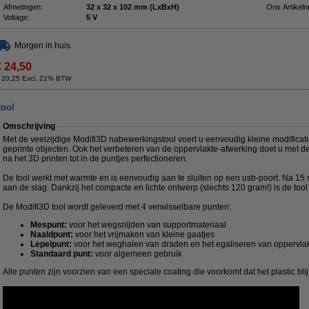
Afmetingen:
32 x 32 x 102 mm (LxBxH)
Ons Artikeln
Voltage:
5 V
Morgen in huis
€ 24,50
 20,25 Excl. 21% BTW
tool
Omschrijving
Met de veelzijdige Modifi3D nabewerkingstool voert u eenvoudig kleine modificati
geprinte objecten. Ook het verbeteren van de oppervlakte-afwerking doet u met de
na het 3D printen tot in de puntjes perfectioneren.
De tool werkt met warmte en is eenvoudig aan te sluiten op een usb-poort. Na 15 
aan de slag. Dankzij het compacte en lichte ontwerp (slechts 120 gram!) is de tool 
De Modifi3D tool wordt geleverd met 4 verwisselbare punten:
Mespunt:
voor het wegsnijden van supportmateriaal
Naaldpunt:
voor het vrijmaken van kleine gaatjes
Lepelpunt:
voor het weghalen van draden en het egaliseren van oppervla
Standaard punt:
voor algemeen gebruik
Alle punten zijn voorzien van een speciale coating die voorkomt dat het plastic blij