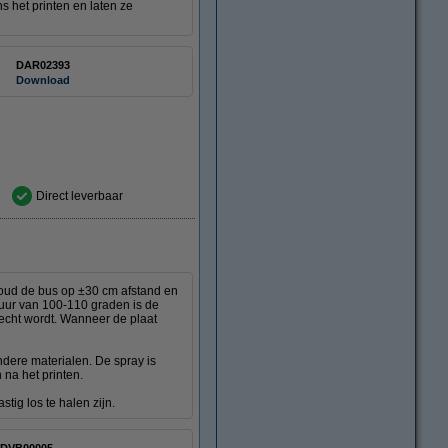
s het printen en laten ze
DAR02393
Download
Direct leverbaar
oud de bus op ±30 cm afstand en
tuur van 100-110 graden is de
hecht wordt. Wanneer de plaat
dere materialen. De spray is
na het printen.
ig los te halen zijn.