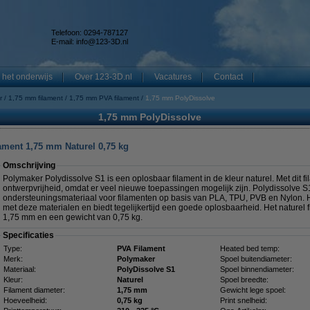
Telefoon: 0294-787127
E-mail:
info@123-3D.nl
 het onderwijs
Over 123-3D.nl
Vacatures
Contact
r
1,75 mm filament
1,75 mm PVA filament
1,75 mm PolyDissolve
1,75 mm PolyDissolve
ament 1,75 mm Naturel 0,75 kg
Omschrijving
Polymaker Polydissolve S1 is een oplosbaar filament in de kleur naturel. Met dit fi
ontwerpvrijheid, omdat er veel nieuwe toepassingen mogelijk zijn. Polydissolve S
ondersteuningsmateriaal voor filamenten op basis van PLA, TPU, PVB en Nylon. H
met deze materialen en biedt tegelijkertijd een goede oplosbaarheid. Het naturel 
1,75 mm en een gewicht van 0,75 kg.
Specificaties
Type:
PVA Filament
Heated bed temp:
Merk:
Polymaker
Spoel buitendiameter:
Materiaal:
PolyDissolve S1
Spoel binnendiameter:
Kleur:
Naturel
Spoel breedte:
Filament diameter:
1,75 mm
Gewicht lege spoel:
Hoeveelheid:
0,75 kg
Print snelheid: