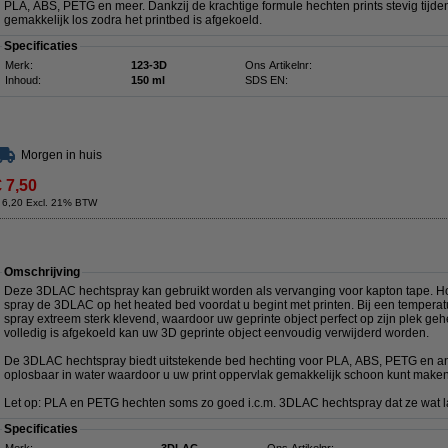
PLA, ABS, PETG en meer. Dankzij de krachtige formule hechten prints stevig tijden
gemakkelijk los zodra het printbed is afgekoeld.
Specificaties
Merk:
123-3D
Ons Artikelnr:
Inhoud:
150 ml
SDS EN:
Morgen in huis
€ 7,50
 6,20 Excl. 21% BTW
Omschrijving
Deze 3DLAC hechtspray kan gebruikt worden als vervanging voor kapton tape. H
spray de 3DLAC op het heated bed voordat u begint met printen. Bij een tempera
spray extreem sterk klevend, waardoor uw geprinte object perfect op zijn plek ge
volledig is afgekoeld kan uw 3D geprinte object eenvoudig verwijderd worden.
De 3DLAC hechtspray biedt uitstekende bed hechting voor PLA, ABS, PETG en an
oplosbaar in water waardoor u uw print oppervlak gemakkelijk schoon kunt maken 
Let op: PLA en PETG hechten soms zo goed i.c.m. 3DLAC hechtspray dat ze wat last
Specificaties