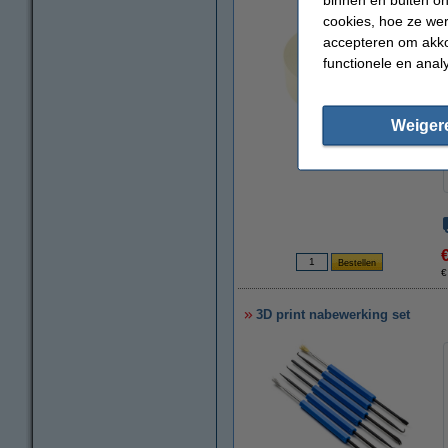
cookies, hoe ze we
accepteren om akko
functionele en anal
Weiger
vergroten
€
3D print nabewerking set