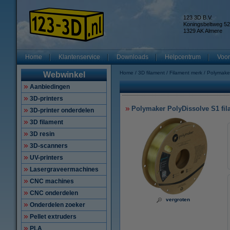
123 3D B.V.
Koningsbeltweg 52
1329 AK Almere
Home
Klantenservice
Downloads
Helpcentrum
Voor
Home
3D filament
Filament merk
Polymake
Webwinkel
Aanbiedingen
3D-printers
Polymaker PolyDissolve S1 fil
3D-printer onderdelen
3D filament
3D resin
3D-scanners
UV-printers
Lasergraveermachines
CNC machines
CNC onderdelen
vergroten
Onderdelen zoeker
Pellet extruders
PLA