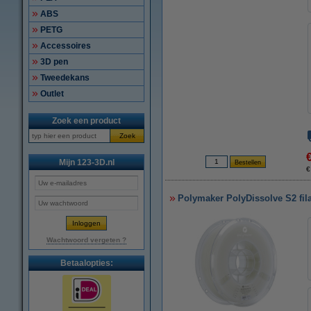
ABS
PETG
Accessoires
3D pen
Tweedekans
Outlet
Zoek een product
Zoek
Mijn 123-3D.nl
€
Polymaker PolyDissolve S2 fil
Wachtwoord vergeten ?
Betaalopties: