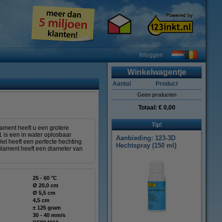
Inloggen
Winkelwagentje
Aantal
Product
Geen producten
Totaal:
€ 0,00
Tip!
lament heeft u een grotere
1 is een in water oplosbaar
Aanbieding: 123-3D
et heeft een perfecte hechting
Hechtspray (150 ml)
filament heeft een diameter van
25 - 60 °C
Ø 20,0 cm
Ø 5,5 cm
4,5 cm
± 125 gram
30 - 40 mm/s