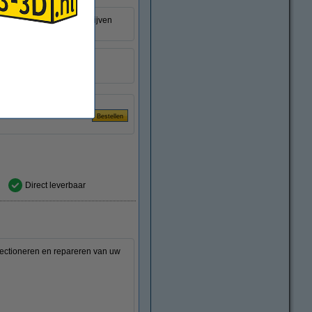
PLA en PETG filamenten blijven
50 mm
DVB00007
Direct leverbaar
fectioneren en repareren van uw