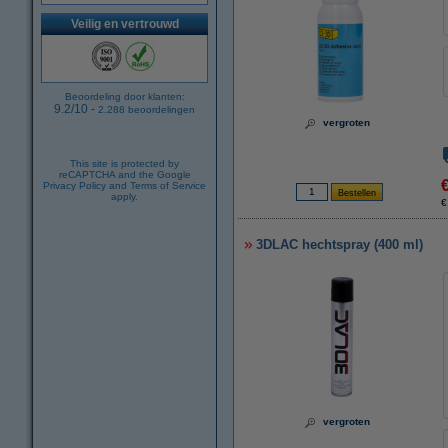
Veilig en vertrouwd
Beoordeling door klanten:
9.2
/
10
-
2.288
beoordelingen
vergroten
This site is protected by
reCAPTCHA and the Google
Privacy Policy
and
Terms of Service
apply.
€
3DLAC hechtspray (400 ml)
vergroten