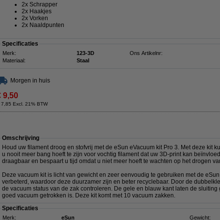
2x Schrapper
2x Haakjes
2x Vorken
2x Naaldpunten
Specificaties
Merk:
123-3D
Ons Artikelnr:
Materiaal:
Staal
Morgen in huis
€ 9,50
 7,85 Excl. 21% BTW
Omschrijving
Houd uw filament droog en stofvrij met de eSun eVacuum kit Pro 3. Met deze kit k
u nooit meer bang hoeft te zijn voor vochtig filament dat uw 3D-print kan beïnvloe
draagbaar en bespaart u tijd omdat u niet meer hoeft te wachten op het drogen van
Deze vacuum kit is licht van gewicht en zeer eenvoudig te gebruiken met de eSu
verbeterd, waardoor deze duurzamer zijn en beter recyclebaar. Door de dubbelkle
de vacuum status van de zak controleren. De gele en blauw kant laten de sluitin
goed vacuum getrokken is. Deze kit komt met 10 vacuum zakken.
Specificaties
Merk:
eSun
Gewicht: