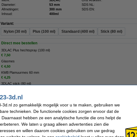
Merk:
3DLAC
Ons Artikelnr:
Diameter:
53 mm
SDS NL:
Afmetingen:
300 mm
SDS EN:
Inhoud:
400ml
Variant:
Nylon (30 ml)
Plus (100 ml)
Standaard (400 ml)
Stick (80 ml)
Direct mee bestellen
3DLAC Plus hechtspray (100 ml)
€ 7,50
Glasmes
€ 4,50
KWB Plamuurmes 60 mm
€ 4,25
3DLAC stick (80 ml)
€ 5,85
23-3d.nl
Morgen in huis
-3d.nl zo gemakkelijk mogelijk voor u te maken, gebruiken we
kbare technieken. De functionele cookies zorgen ervoor dat de
€ 11,50
 Daarnaast hebben ze een analytische functie die ons helpt de
 9,50 Excl. 21% BTW
verbeteren. We laten u graag alleen advertenties zien die
nteresses en willen daarom cookies gebruiken om uw gedrag
band 50 mm x 50 m
ze website te volgen. In ons
cookiebeleid
leest u alles over deze