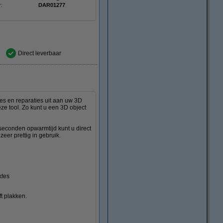
r:
DAR01277
Direct leverbaar
es en reparaties uit aan uw 3D
ze tool. Zo kunt u een 3D object
seconden opwarmtijd kunt u direct
zeer prettig in gebruik.
ktes
ft plakken.