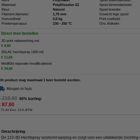
Merk:
Polymaker
Spoel buitendiameter:
Materiaal:
PolyDissolve S2
Spoel binnendiameter:
Kleur:
Naturel
Spoel breedte:
Filament diameter:
1,75 mm
Gewicht lege spoel:
Hoeveelheid:
0,5 kg
Print snelheid:
Printtemperatuur:
230 - 250 °C
Ons Artikelnr:
Direct mee bestellen
3D print nabewerking set
€ 9,50
3DLAC hechtspray (400 ml)
€ 11,50
Modifi3d reparatie-/modificatietool
€ 34,50
Dit product mag maximaal 1 keer besteld worden.
Morgen in huis
€ 219,00
60% korting:
€ 87,60
 72,40 Excl. 21% BTW
Omschrijving
De 123‑3D Hechtspray voorkomt warping en zorgt voor een uitstekende hechting v