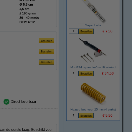
Ø 20,0 cm
Ø 5,5 cm
4,5 cm
± 190 gram
30 - 40 mm/s
DFP14012
Super Lube
€ 7,50
Modifi3d reparatie-/modificatietool
€ 34,50
Direct leverbaar
Heated bed veer 25 mm (4 stuks)
€ 5,50
an de eerste laag. Geschikt voor