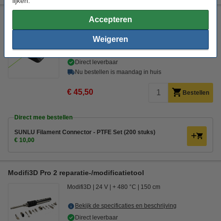
lijken.
SUNLU Filament Connector
Accepteren
Sunlu
1,75 mm
Promo video
uw oude apparaat
Weigeren
Bekijk de specificaties en beschrijving
Direct leverbaar
Nu bestellen is maandag in huis
€ 45,50
Bestellen
Direct mee bestellen
SUNLU Filament Connector - PTFE Set (200 stuks)
€ 10,00
Modifi3D Pro 2 reparatie-/modificatietool
Modifi3D
24 V
+ 480 °C
150 cm
Bekijk de specificaties en beschrijving
Direct leverbaar