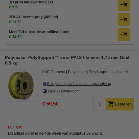
3D print nabewerking set
€ 9,50
3DLAC hechtspray (400 ml)
€ 11,50
Modifi3d reparatie-/modificatietool
€ 34,50
Polymaker PolySupport™ voor PA12 filament 1,75 mm Geel
0,5 kg
PVB Filament
Polymaker
PolySupport
Lichtgeel
Bekijk de specificaties en beschrijving
Tijdelijk uitverkocht
€ 59,50
Bestellen
LET OP:
Dit artikel wordt in de
4de week
van
augustus
verwacht.