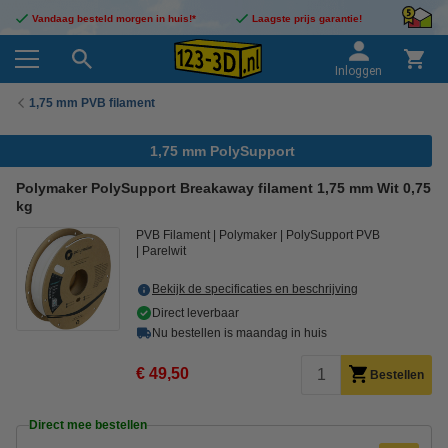
Vandaag besteld morgen in huis!*
Laagste prijs garantie!
Inloggen
1,75 mm PVB filament
1,75 mm PolySupport
Polymaker PolySupport Breakaway filament 1,75 mm Wit 0,75
kg
PVB Filament
Polymaker
PolySupport PVB
Parelwit
Bekijk de specificaties en beschrijving
Direct leverbaar
Nu bestellen is maandag in huis
€ 49,50
Bestellen
Direct mee bestellen