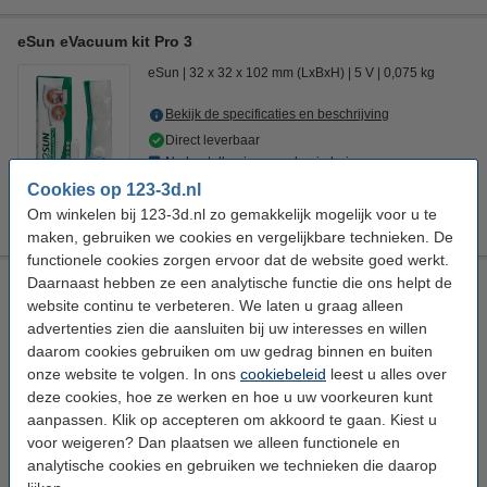
eSun eVacuum kit Pro 3
eSun
32 x 32 x 102 mm (LxBxH)
5 V
0,075 kg
Bekijk de specificaties en beschrijving
Direct leverbaar
Nu bestellen is maandag in huis
Cookies op 123-3d.nl
€ 24,50
Bestellen
Om winkelen bij 123-3d.nl zo gemakkelijk mogelijk voor u te
maken, gebruiken we cookies en vergelijkbare technieken. De
functionele cookies zorgen ervoor dat de website goed werkt.
Daarnaast hebben ze een analytische functie die ons helpt de
Modifi3d reparatie-/modificatietool
website continu te verbeteren. We laten u graag alleen
Modifi3D
5 V
+ 450 °C
8 W
advertenties zien die aansluiten bij uw interesses en willen
daarom cookies gebruiken om uw gedrag binnen en buiten
Bekijk de specificaties en beschrijving
onze website te volgen. In ons
cookiebeleid
leest u alles over
Direct leverbaar
deze cookies, hoe ze werken en hoe u uw voorkeuren kunt
Nu bestellen is maandag in huis
aanpassen. Klik op accepteren om akkoord te gaan. Kiest u
voor weigeren? Dan plaatsen we alleen functionele en
€ 34,50
Bestellen
analytische cookies en gebruiken we technieken die daarop