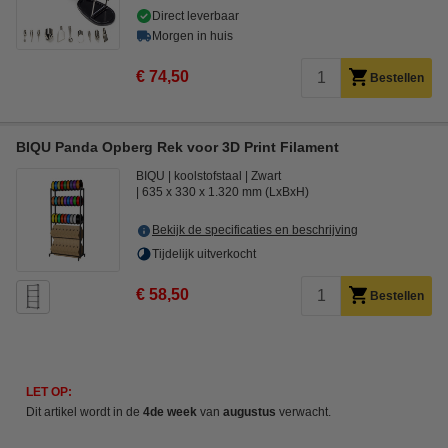
Direct leverbaar
Morgen in huis
€ 74,50
Bestellen
BIQU Panda Opberg Rek voor 3D Print Filament
BIQU
koolstofstaal
Zwart
635 x 330 x 1.320 mm (LxBxH)
Bekijk de specificaties en beschrijving
Tijdelijk uitverkocht
€ 58,50
Bestellen
LET OP:
Dit artikel wordt in de
4de week
van
augustus
verwacht.