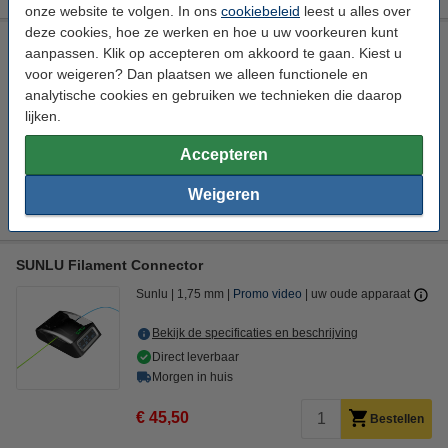
onze website te volgen. In ons
cookiebeleid
leest u alles over
deze cookies, hoe ze werken en hoe u uw voorkeuren kunt
Modifi3d reparatie-/modificatietool
aanpassen. Klik op accepteren om akkoord te gaan. Kiest u
Modifi3D
5 V
+ 450 °C
8 W
voor weigeren? Dan plaatsen we alleen functionele en
analytische cookies en gebruiken we technieken die daarop
Bekijk de specificaties en beschrijving
lijken.
Direct leverbaar
Accepteren
Morgen in huis
€ 34,50
Weigeren
Bestellen
SUNLU Filament Connector
Sunlu
1,75 mm
Promo video
uw oude apparaat
Bekijk de specificaties en beschrijving
Direct leverbaar
Morgen in huis
€ 45,50
Bestellen