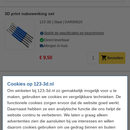
3D print nabewerking set
123-3D
Staal
DAR00620
Bekijk de specificaties en beschrijving
Direct leverbaar
Morgen in huis
€ 9,50
Bestellen
eSun eVacuum kit Pro 3
Cookies op 123-3d.nl
eSun
32 x 32 x 102 mm (LxBxH)
5 V
0,075 kg
Om winkelen bij 123-3d.nl zo gemakkelijk mogelijk voor u te
maken, gebruiken we cookies en vergelijkbare technieken. De
Bekijk de specificaties en beschrijving
functionele cookies zorgen ervoor dat de website goed werkt.
Direct leverbaar
Daarnaast hebben ze een analytische functie die ons helpt de
Morgen in huis
website continu te verbeteren. We laten u graag alleen
advertenties zien die aansluiten bij uw interesses en willen
€ 24,50
Bestellen
daarom cookies gebruiken om uw gedrag binnen en buiten