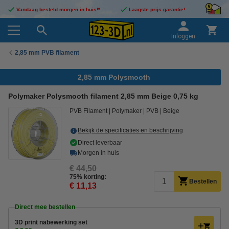
Vandaag besteld morgen in huis!*
Laagste prijs garantie!
Inloggen
2,85 mm PVB filament
2,85 mm Polysmooth
Polymaker Polysmooth filament 2,85 mm Beige 0,75 kg
PVB Filament
Polymaker
PVB
Beige
Bekijk de specificaties en beschrijving
Direct leverbaar
Morgen in huis
€ 44,50
75% korting:
Bestellen
€ 11,13
Direct mee bestellen
3D print nabewerking set