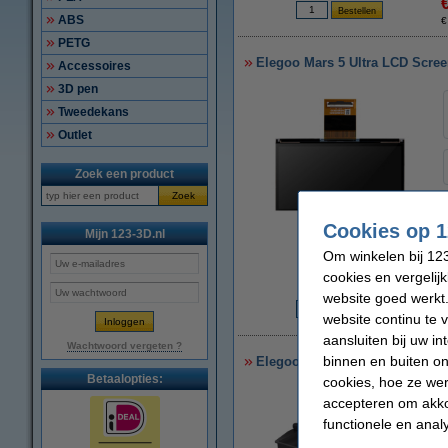
ABS
€
PETG
Elegoo Mars 5 Ultra LCD Scre
Accessoires
3D pen
Tweedekans
Outlet
Zoek een product
Zoek
Cookies op 1
Mijn 123-3D.nl
vergroten
Om winkelen bij 123
cookies en vergelij
website goed werkt.
website continu te 
€
aansluiten bij uw i
Wachtwoord vergeten ?
binnen en buiten on
Elegoo Mars 5 Ultra Resin Vat
Betaalopties:
cookies, hoe ze we
accepteren om akko
functionele en anal