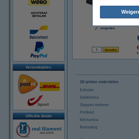
Weiger
vergroten
€
Verzendopties:
3D printer onderdelen
Extruder
Elektronica
Stappen motoren
Printbed
Officiële dealer
Mechanica
Bedrading