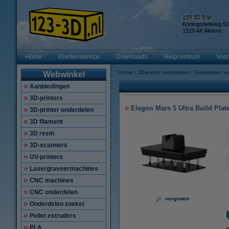
123 3D B.V.
Koningsbeltweg 52
1329 AK Almere
Home
Klantenservice
Downloads
Helpcentrum
Voor
Home
3D-printer onderdelen
Onderdelen zo
Webwinkel
Aanbiedingen
3D-printers
Elegoo Mars 5 Ultra Build Plat
3D-printer onderdelen
3D filament
3D resin
3D-scanners
UV-printers
Lasergraveermachines
CNC machines
CNC onderdelen
vergroten
Onderdelen zoeker
Pellet extruders
PLA