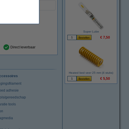
DAR02057
Super Lube
€ 7,50
Direct leverbaar
Heated bed veer 25 mm (4 stuks)
ccessoires
€ 5,50
igingsfilament
tbed adhesie
ools/gereedschap
atie tools
on
agmedia