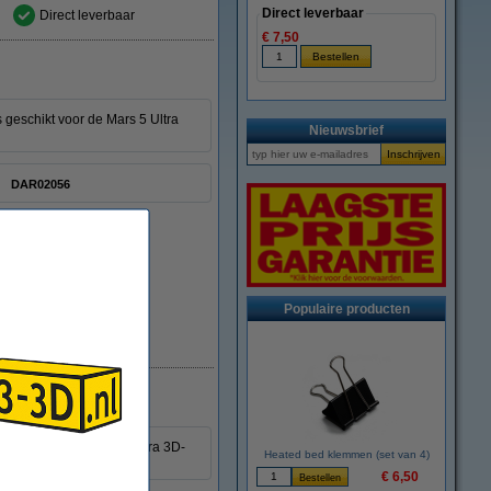
Direct leverbaar
Direct leverbaar
€ 7,50
 geschikt voor de Mars 5 Ultra
Nieuwsbrief
DAR02056
Populaire producten
Direct leverbaar
schikt voor de Mars 5 Ultra 3D-
Heated bed klemmen (set van 4)
€ 6,50