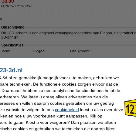
€ 30,00
 24,79 Excl. 21% BTW
en
Omschrijving
Dit LCD-scherm is een origineel vervangingsonderdeel van Elegoo. Het product is
3D-printer.
Specificaties
Merk:
Elegoo
Ons Artikelnr:
23-3d.nl
-3d.nl zo gemakkelijk mogelijk voor u te maken, gebruiken we
Morgen in huis
kbare technieken. De functionele cookies zorgen ervoor dat de
 Daarnaast hebben ze een analytische functie die ons helpt de
€ 120,00
verbeteren. We laten u graag alleen advertenties zien die
 99,17 Excl. 21% BTW
nteresses en willen daarom cookies gebruiken om uw gedrag
ze website te volgen. In ons
cookiebeleid
leest u alles over deze
rken en hoe u uw voorkeuren kunt aanpassen. Klik op
Omschrijving
ord te gaan. Kiest u voor weigeren? Dan plaatsen we alleen
Dit Resin Vat is een origineel vervangingsonderdeel van Elegoo. Het product is ge
printer.
ytische cookies en gebruiken we technieken die daarop lijken.