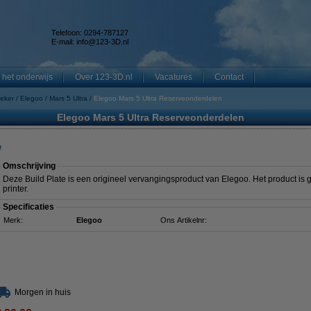
Telefoon: 0294-787127
E-mail:
info@123-3D.nl
 het onderwijs
Over 123-3D.nl
Vacatures
Contact
eker
Elegoo
Mars 5 Ultra
Elegoo Mars 5 Ultra Reserveonderdelen
Elegoo Mars 5 Ultra Reserveonderdelen
e
Omschrijving
Deze Build Plate is een origineel vervangingsproduct van Elegoo. Het product is g
printer.
Specificaties
Merk:
Elegoo
Ons Artikelnr:
Morgen in huis