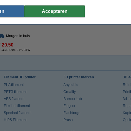
Specificaties
Merk:
Elegoo
Ons Artikelnr:
en
Accepteren
Morgen in huis
€ 29,50
 24,38 Excl. 21% BTW
Filament 3D printer
3D printer merken
3D a
PLA filament
Anycubic
Rein
PETG filament
Creality
Prin
ABS filament
Bambu Lab
3d t
Flexibel filament
Elegoo
Repar
Speciaal filament
Flashforge
Kapt
HIPS Filament
Prusa
Opsl