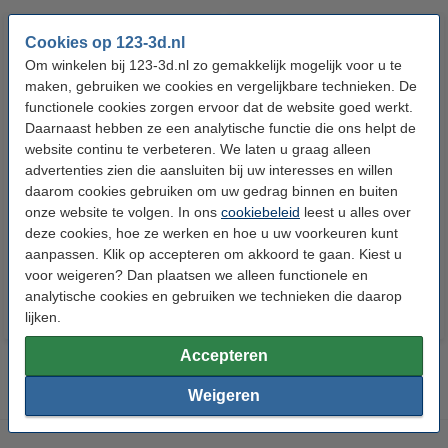
Cookies op 123-3d.nl
Om winkelen bij 123-3d.nl zo gemakkelijk mogelijk voor u te
maken, gebruiken we cookies en vergelijkbare technieken. De
functionele cookies zorgen ervoor dat de website goed werkt.
Daarnaast hebben ze een analytische functie die ons helpt de
website continu te verbeteren. We laten u graag alleen
advertenties zien die aansluiten bij uw interesses en willen
Heated bed klemmen (set van 4)
Super Lube
daarom cookies gebruiken om uw gedrag binnen en buiten
onze website te volgen. In ons
cookiebeleid
leest u alles over
deze cookies, hoe ze werken en hoe u uw voorkeuren kunt
€ 6,50
€ 7,50
Incl. 21% BTW
Incl. 21% BTW
aanpassen. Klik op accepteren om akkoord te gaan. Kiest u
voor weigeren? Dan plaatsen we alleen functionele en
analytische cookies en gebruiken we technieken die daarop
lijken.
Accepteren
Weigeren