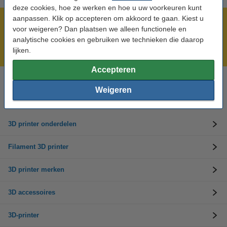
deze cookies, hoe ze werken en hoe u uw voorkeuren kunt
aanpassen. Klik op accepteren om akkoord te gaan. Kiest u
Meer dan 5 miljoen klanten!
voor weigeren? Dan plaatsen we alleen functionele en
Voor 23.59 uur besteld, morgen in huis!
analytische cookies en gebruiken we technieken die daarop
lijken.
Laagste prijs garantie!
Accepteren
Hulp nodig? Bel ons op 0294-787127
Weigeren
Op werkdagen van 9.00 tot 22.00 uur
3D printer onderdelen
Filament 3D printer
3D printer merken
3D accessoires
3D-printer