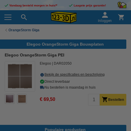
Vandaag besteld morgen in huis!*
Laagste prijs garantie!
Inloggen
OrangeStorm Giga
Elegoo OrangeStorm Giga Bouwplaten
Elegoo OrangeStorm Giga PEI
Elegoo
DAR02050
Bekijk de specificaties en beschrijving
Direct leverbaar
Nu bestellen is maandag in huis
€ 69,50
Bestellen
Populaire producten