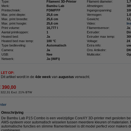
Type:
Filament 3D-Printer
Filament diameter:
1,
Merk:
Bambu Lab
Afmetingen:
Printtechniek:
FDM/FFF
Ingangsspanning:
10
Max. print diepte:
25,6 cm
Vermogen:
1.
Max. print breedte:
25,6 cm
Gewicht:
12
Max. print hoogte:
25,6 cm
Video:
In
Print volume:
16,777 l
Filamentsensor:
Ja
Aantal printkoppen:
1
Extruder:
Di
Heated bed:
Ja
Extruder max temp:
30
Heated bed max temp:
100 °C
Voltage:
24
Type bedleveling:
Automatisch
Extra info:
uw
Camera:
Ja
Ons Artikelnr:
DK
USB:
Nee
Multicolor:
Op
Netwerk:
Ja (WiFi)
LET OP:
Dit artikel wordt in de
4de week
van
augustus
verwacht.
€ 390,00
 322,31 Excl. 21% BTW
nter
Omschrijving
De Bambu Lab P1S Combo is een veelzijdige CoreXY 3D-printer met gesloten beh
AMS-systeem voor automatisch wisselen tussen meerdere kleuren of materialen. D
automatische functies en slimme filamentwissel is dit model perfect voor makers 
combineren.