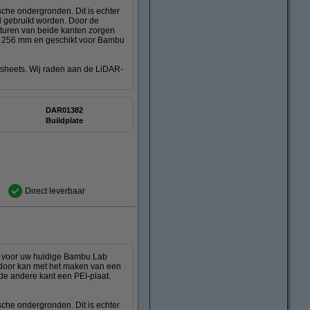
che ondergronden. Dit is echter
d gebruikt worden. Door de
texturen van beide kanten zorgen
6 x 256 mm en geschikt voor Bambu
ct sheets. Wij raden aan de LiDAR-
DAR01382
Buildplate
Direct leverbaar
ng voor uw huidige Bambu Lab
er door kan met het maken van een
 de andere kant een PEI-plaat.
che ondergronden. Dit is echter