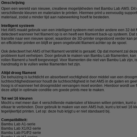
Omschrijving
Open een wereld van nieuwe, creatieve mogelijkheden met Bambu Lab AMS. Dit 
verschillende kleuren en materialen te printen. Hiermee print u eenvoudig suppor
materiaal, zodat u minder tijd aan nabewerking hoeft te besteden.
Intelligent systeem
Het AMS maakt gebruik van een intelligent systeem met onder andere een 32-bit 
detecteert wanneer het filament op is en heeft een filament back-up systeem. Dat
transitie naar een nieuwe spoel, waardoor de 3D-printer ongestoord verder kan pr
en efficiënter printen en blijft er geen ongebruikt filament achter op de spoel.
Ook detecteert het AMS of het filament verstrikt is geraakt. Op dat moment zal deze 
probleem kunt verhelpen. Door gebruik te maken van Bambu Lab filamenten, kan h
rollen filament u heeft toegevoegd. Voor filamenten die niet van Bambu Lab zijn, 
handmatig in te vullen welke filamenten het zijn.
Altijd droog filament
De behuizing is luchtdicht en absorbeert vochtigheid door middel van een droogm
luchtvochtigheidssensor houdt de luchtvochtigheid in het AMS in de gaten en gee
hoog is of wanneer het droogmiddel vervangen moet worden. Hierdoor wordt uw 
deze altijd in optimale conditie om goede prints mee te maken.
Tot wel 16 kleuren
Mocht u met meer dan 4 verschillende materialen of kleuren willen printen, kunt
elkaar te verbinden. Door gebruik te maken van een AMS hub, kunt u tot wel 16 kl
tegelijkertijd printen. Let op: deze hub krijgt u er niet standaard bij.
Compatibiliteit:
Bambu Lab A1-serie
Bambu Lab X1/X2-serie
Bambu Lab P1/P2-serie