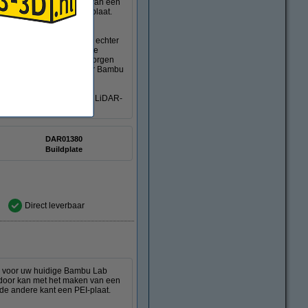
er door kan met het maken van een
 de andere kant een PEI-plaat.
che ondergronden. Dit is echter
d gebruikt worden. Door de
texturen van beide kanten zorgen
6 x 256 mm en geschikt voor Bambu
ct sheets. Wij raden aan de LiDAR-
DAR01380
Buildplate
Direct leverbaar
ng voor uw huidige Bambu Lab
er door kan met het maken van een
 de andere kant een PEI-plaat.