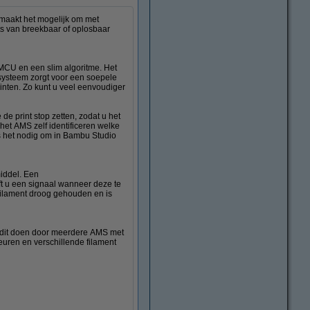
maakt het mogelijk om met
ts van breekbaar of oplosbaar
MCU en een slim algoritme. Het
 systeem zorgt voor een soepele
inten. Zo kunt u veel eenvoudiger
de print stop zetten, zodat u het
et AMS zelf identificeren welke
is het nodig om in Bambu Studio
iddel. Een
ft u een signaal wanneer deze te
filament droog gehouden en is
 u dit doen door meerdere AMS met
euren en verschillende filament