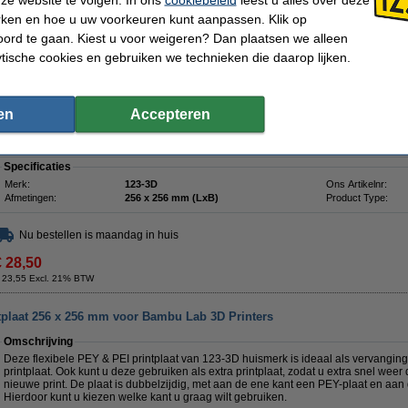
printplaat. Ook kunt u deze gebruiken als extra printplaat, zodat u extra snel we
nieuwe print. De plaat is dubbelzijdig, met aan de ene kant een PEO-plaat en aan
rken en hoe u uw voorkeuren kunt aanpassen. Klik op
Hierdoor kunt u kiezen welke kant u graag wilt gebruiken.
ord te gaan. Kiest u voor weigeren? Dan plaatsen we alleen
Deze printplaat is magnetisch en kan dus eenvoudig gebruikt worden op magnetis
ytische cookies en gebruiken we technieken die daarop lijken.
niet verplicht, met klemmen kan de plaat ook op een niet-magnetische ondergron
flexibiliteit kunt u uw 3D-print na het printen snel verwijderen. De verschillende 
ervoor dat de onderkant van uw 3D-print er anders uitziet. Deze printplaat is 25
Lab 3D-printers.
en
Accepteren
Let op:
Door reflecties werkt de LiDAR-kalibratie niet correct bij gebruik van effe
kalibratie over te slaan.
Specificaties
Merk:
123-3D
Ons Artikelnr:
Afmetingen:
256 x 256 mm (LxB)
Product Type:
Nu bestellen is maandag in huis
€ 28,50
 23,55 Excl. 21% BTW
ntplaat 256 x 256 mm voor Bambu Lab 3D Printers
Omschrijving
Deze flexibele PEY & PEI printplaat van 123-3D huismerk is ideaal als vervangi
printplaat. Ook kunt u deze gebruiken als extra printplaat, zodat u extra snel we
nieuwe print. De plaat is dubbelzijdig, met aan de ene kant een PEY-plaat en aan
Hierdoor kunt u kiezen welke kant u graag wilt gebruiken.