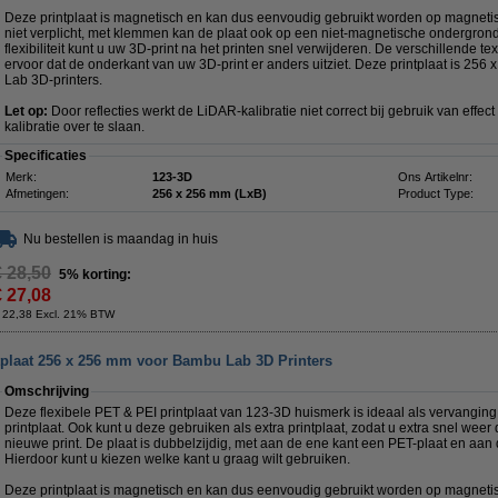
Deze printplaat is magnetisch en kan dus eenvoudig gebruikt worden op magnetis
niet verplicht, met klemmen kan de plaat ook op een niet-magnetische ondergron
flexibiliteit kunt u uw 3D-print na het printen snel verwijderen. De verschillende 
ervoor dat de onderkant van uw 3D-print er anders uitziet. Deze printplaat is 25
Lab 3D-printers.
Let op:
Door reflecties werkt de LiDAR-kalibratie niet correct bij gebruik van effe
kalibratie over te slaan.
Specificaties
Merk:
123-3D
Ons Artikelnr:
Afmetingen:
256 x 256 mm (LxB)
Product Type:
Nu bestellen is maandag in huis
€ 28,50
5% korting:
€ 27,08
 22,38 Excl. 21% BTW
ntplaat 256 x 256 mm voor Bambu Lab 3D Printers
Omschrijving
Deze flexibele PET & PEI printplaat van 123-3D huismerk is ideaal als vervangi
printplaat. Ook kunt u deze gebruiken als extra printplaat, zodat u extra snel we
nieuwe print. De plaat is dubbelzijdig, met aan de ene kant een PET-plaat en aan
Hierdoor kunt u kiezen welke kant u graag wilt gebruiken.
Deze printplaat is magnetisch en kan dus eenvoudig gebruikt worden op magnetis