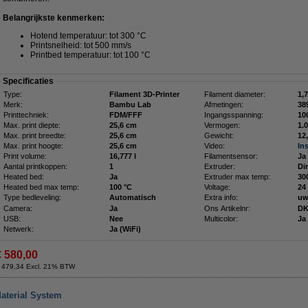
Belangrijkste kenmerken:
Hotend temperatuur: tot 300 °C
Printsnelheid: tot 500 mm/s
Printbed temperatuur: tot 100 °C
Specificaties
Type:
Filament 3D-Printer
Filament diameter:
1,
Merk:
Bambu Lab
Afmetingen:
Printtechniek:
FDM/FFF
Ingangsspanning:
10
Max. print diepte:
25,6 cm
Vermogen:
1.
Max. print breedte:
25,6 cm
Gewicht:
12
Max. print hoogte:
25,6 cm
Video:
In
Print volume:
16,777 l
Filamentsensor:
Ja
Aantal printkoppen:
1
Extruder:
Di
Heated bed:
Ja
Extruder max temp:
30
Heated bed max temp:
100 °C
Voltage:
24
Type bedleveling:
Automatisch
Extra info:
uw
Camera:
Ja
Ons Artikelnr:
DK
USB:
Nee
Multicolor:
Ja
Netwerk:
Ja (WiFi)
€ 580,00
 479,34 Excl. 21% BTW
aterial System