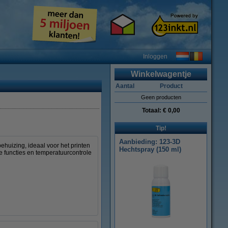
Inloggen
Winkelwagentje
Aantal
Product
Geen producten
Totaal:
€ 0,00
Tip!
Aanbieding: 123-3D
huizing, ideaal voor het printen
Hechtspray (150 ml)
e functies en temperatuurcontrole