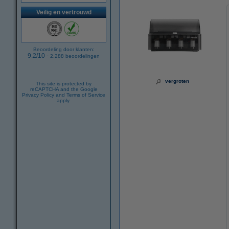
Veilig en vertrouwd
Beoordeling door klanten:
9.2
/
10
-
2.288
beoordelingen
vergroten
This site is protected by
reCAPTCHA and the Google
Privacy Policy
and
Terms of Service
apply.