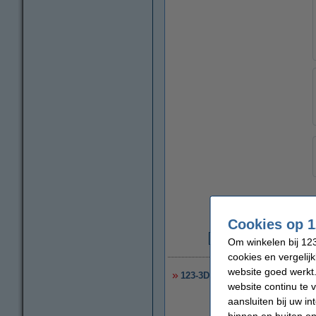
Cookies op 1
Om winkelen bij 123
€
cookies en vergelij
website goed werkt.
123-3D flexibel PEO & PEI pri
website continu te 
aansluiten bij uw i
binnen en buiten on