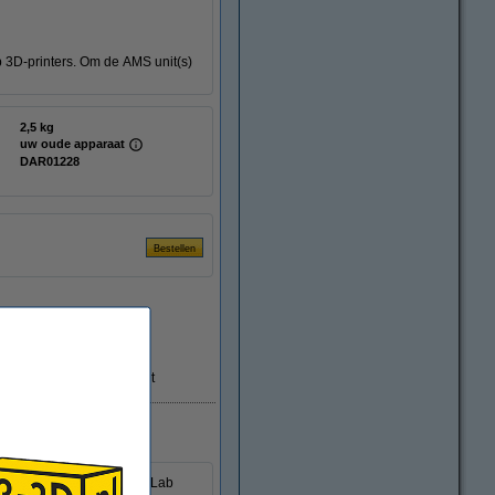
 3D-printers. Om de AMS unit(s)
2,5 kg
uw oude apparaat
DAR01228
Tijdelijk uitverkocht
ng voor uw huidige Bambu Lab