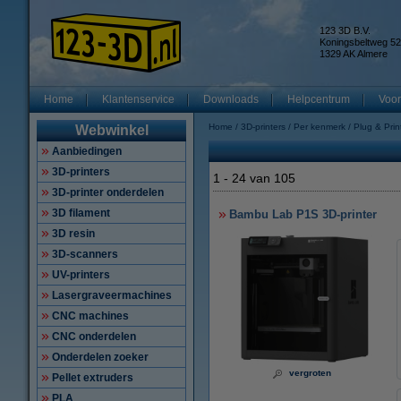
123 3D B.V.
Koningsbeltweg 52
1329 AK Almere
Home
Klantenservice
Downloads
Helpcentrum
Voor
Home
3D-printers
Per kenmerk
Plug & Print
Webwinkel
Aanbiedingen
3D-printers
1
-
24
van
105
3D-printer onderdelen
3D filament
Bambu Lab P1S 3D-printer
3D resin
3D-scanners
UV-printers
Lasergraveermachines
CNC machines
CNC onderdelen
Onderdelen zoeker
vergroten
Pellet extruders
PLA