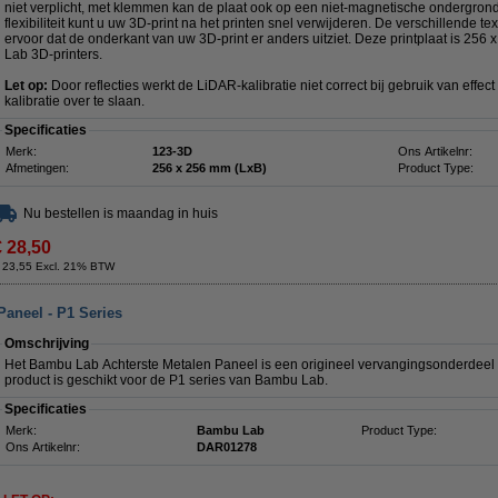
niet verplicht, met klemmen kan de plaat ook op een niet-magnetische ondergron
flexibiliteit kunt u uw 3D-print na het printen snel verwijderen. De verschillende 
ervoor dat de onderkant van uw 3D-print er anders uitziet. Deze printplaat is 25
Lab 3D-printers.
Let op:
Door reflecties werkt de LiDAR-kalibratie niet correct bij gebruik van effe
kalibratie over te slaan.
Specificaties
Merk:
123-3D
Ons Artikelnr:
Afmetingen:
256 x 256 mm (LxB)
Product Type:
Nu bestellen is maandag in huis
€ 28,50
 23,55 Excl. 21% BTW
aneel - P1 Series
Omschrijving
Het Bambu Lab Achterste Metalen Paneel is een origineel vervangingsonderdeel 
product is geschikt voor de P1 series van Bambu Lab.
Specificaties
Merk:
Bambu Lab
Product Type:
Ons Artikelnr:
DAR01278