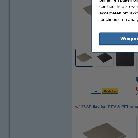
cookies, hoe ze we
accepteren om akko
functionele en anal
vergroten
Weiger
€
123-3D flexibel PEY & PEI pri