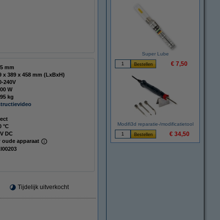
Super Lube
€ 7,50
75 mm
389 x 389 x 458 mm (LxBxH)
0-240V
000 W
,95 kg
structievideo
rect
Modifi3d reparatie-/modificatietool
0 °C
 V DC
€ 34,50
 oude apparaat
I00203
Tijdelijk uitverkocht