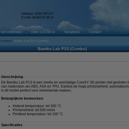
Telefoon: 0294-787127
E-mail:
info@123-3D.nl
 het onderwijs
Over 123-3D.nl
Vacatures
Contact
 printers
Bambu Lab P1S (Combo)
Bambu Lab P1S (Combo)
Omschrijving
De Bambu Lab P1S is een snelle en veelzijdige CoreXY 3D-printer met gesloten be
van materialen als ABS, ASA en TPU. Dankzij de hoge printsnelheid, automatisch
is dit model perfect voor veeleisende makers.
Belangrijkste kenmerken:
Hotend temperatuur: tot 300 °C
Printsnelheid: tot 500 mm/s
Printbed temperatuur: tot 100 °C
Specificaties