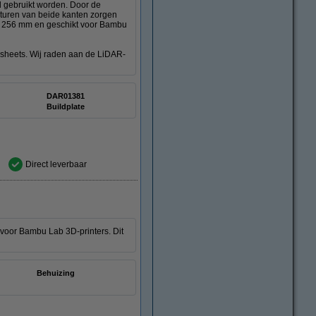
d gebruikt worden. Door de
texturen van beide kanten zorgen
6 x 256 mm en geschikt voor Bambu
ct sheets. Wij raden aan de LiDAR-
DAR01381
Buildplate
Direct leverbaar
voor Bambu Lab 3D-printers. Dit
Behuizing