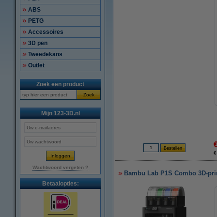
ABS
PETG
Accessoires
3D pen
Tweedekans
Outlet
Zoek een product
Zoek
Mijn 123-3D.nl
€
Wachtwoord vergeten ?
Bambu Lab P1S Combo 3D-pri
Betaalopties: