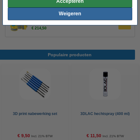
Accepteren
kg
€ 109,50
Weigeren
123-3D Filament PLA Grijs 1,75 mm 10-pack 1
kg
€ 214,50
Populaire producten
3D print nabewerking set
3DLAC hechtspray (400 ml)
€ 9,50
€ 11,50
Incl. 21% BTW
Incl. 21% BTW