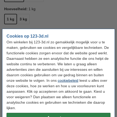
Hoeveelheid:
1 kg
1 kg
3 kg
Kleur:
Grijs
Cookies op 123-3d.nl
Grijs
Om winkelen bij 123-3d.nl zo gemakkelijk mogelijk voor u te
maken, gebruiken we cookies en vergelijkbare technieken. De
functionele cookies zorgen ervoor dat de website goed werkt.
Bekijk de specificaties en beschrijving
Daarnaast hebben ze een analytische functie die ons helpt de
Direct leverbaar
Morgen in huis
website continu te verbeteren. We laten u graag alleen
advertenties zien die aansluiten bij uw interesses en willen
€ 22,50
Bestellen
daarom cookies gebruiken om uw gedrag binnen en buiten
onze website te volgen. In ons
cookiebeleid
leest u alles over
deze cookies, hoe ze werken en hoe u uw voorkeuren kunt
Voordeel pakket
aanpassen. Klik op accepteren om akkoord te gaan. Kiest u
123-3D Filament PLA Grijs 1,75 mm 2-pack 1
voor weigeren? Dan plaatsen we alleen functionele en
kg
analytische cookies en gebruiken we technieken die daarop
€ 44,50
lijken.
123-3D Filament PLA Grijs 1,75 mm 5-pack 1