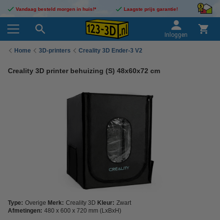
Vandaag besteld morgen in huis!*
Laagste prijs garantie!
Inloggen
Home
3D-printers
Creality 3D Ender-3 V2
Creality 3D printer behuizing (S) 48x60x72 cm
Type:
Overige
Merk:
Creality 3D
Kleur:
Zwart
Afmetingen:
480 x 600 x 720 mm (LxBxH)