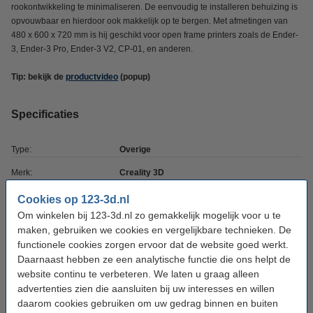
rookontwikkeling te minimaliseren. De eenvoudig te installeren behuizing is
opvouwbaar en hierdoor ook makkelijk op te bergen. Met afmetingen van
480 x 600 x 720 mm is hij geschikt voor open frame printers zoals de Ender-
3, Ender-3 Pro, Ender-3 V2, CP-01, en anderen.
Tip: bekijk de
productvideo
(popup)
Specificaties
Type:
Overige
Merk:
Creality 3D
Kleur:
Zwart
Cookies op 123-3d.nl
Om winkelen bij 123-3d.nl zo gemakkelijk mogelijk voor u te
Afmetingen:
480 x 600 x 720 mm (LxBxH)
maken, gebruiken we cookies en vergelijkbare technieken. De
Maat:
S
functionele cookies zorgen ervoor dat de website goed werkt.
Daarnaast hebben ze een analytische functie die ons helpt de
Ons Artikelnr:
DAR00261
website continu te verbeteren. We laten u graag alleen
advertenties zien die aansluiten bij uw interesses en willen
daarom cookies gebruiken om uw gedrag binnen en buiten