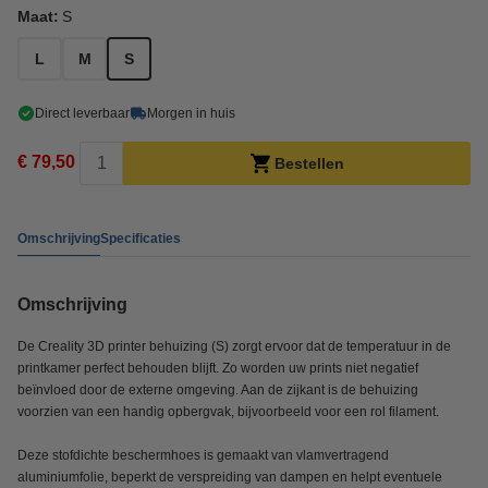
Maat:
S
L
M
S
Direct leverbaar
Morgen in huis
€ 79,50
Bestellen
Omschrijving
Specificaties
Omschrijving
De Creality 3D printer behuizing (S) zorgt ervoor dat de temperatuur in de
printkamer perfect behouden blijft. Zo worden uw prints niet negatief
beïnvloed door de externe omgeving. Aan de zijkant is de behuizing
voorzien van een handig opbergvak, bijvoorbeeld voor een rol filament.
Deze stofdichte beschermhoes is gemaakt van vlamvertragend
aluminiumfolie, beperkt de verspreiding van dampen en helpt eventuele