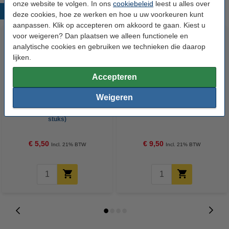
onze website te volgen. In ons
cookiebeleid
leest u alles over
Populaire producten
deze cookies, hoe ze werken en hoe u uw voorkeuren kunt
aanpassen. Klik op accepteren om akkoord te gaan. Kiest u
voor weigeren? Dan plaatsen we alleen functionele en
analytische cookies en gebruiken we technieken die daarop
lijken.
Accepteren
Weigeren
Heated bed veer 25 mm (4
3D print nabewerking set
stuks)
€ 5,50
€ 9,50
Incl. 21% BTW
Incl. 21% BTW