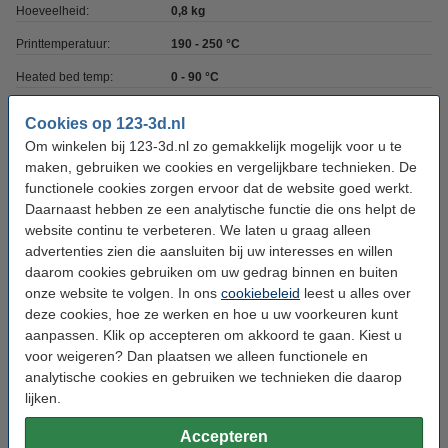
Hoeveelheid:
0,8 kg
Printtemperatuur:
190 - 250 °C
Heated bed temp:
0 - 90 °C
Spoel buitendiameter:
Ø 20,0 cm
Cookies op 123-3d.nl
Spoel binnendiameter:
Ø 5,3 cm
Om winkelen bij 123-3d.nl zo gemakkelijk mogelijk voor u te
maken, gebruiken we cookies en vergelijkbare technieken. De
Spoel breedte:
5,6 cm
functionele cookies zorgen ervoor dat de website goed werkt.
Daarnaast hebben ze een analytische functie die ons helpt de
Print snelheid:
40 - 120 mm/s
website continu te verbeteren. We laten u graag alleen
Ons Artikelnr:
DFG03025
advertenties zien die aansluiten bij uw interesses en willen
daarom cookies gebruiken om uw gedrag binnen en buiten
onze website te volgen. In ons
cookiebeleid
leest u alles over
Direct meebestellen
deze cookies, hoe ze werken en hoe u uw voorkeuren kunt
aanpassen. Klik op accepteren om akkoord te gaan. Kiest u
3D print nabewerking set
voor weigeren? Dan plaatsen we alleen functionele en
€ 9,50
analytische cookies en gebruiken we technieken die daarop
lijken.
3DLAC hechtspray (400 ml)
€ 11,50
Accepteren