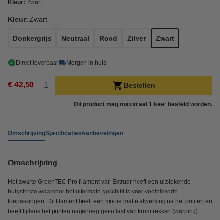
Kleur:
Zwart
Kleur:
Zwart
Donkergrijs
Neutraal
Rood
Zilver
Zwart
Direct leverbaar
Morgen in huis
€ 42,50
Bestellen
Dit product mag maximaal 1 keer besteld worden.
Omschrijving
Specificaties
Aanbevelingen
Omschrijving
Het zwarte GreenTEC Pro filament van Extrudr heeft een uitstekende
buigsterkte waardoor het uitermate geschikt is voor veeleisende
toepassingen. Dit filament heeft een mooie matte afwerking na het printen en
heeft tijdens het printen nagenoeg geen last van kromtrekken (warping).