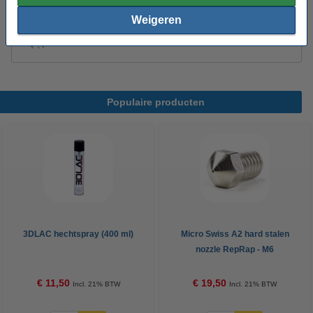
Weigeren
Modifi3d reparatie-/modificatietool
€ 34,50
Populaire producten
3DLAC hechtspray (400 ml)
Micro Swiss A2 hard stalen
nozzle RepRap - M6
schroefdraad 2,85 mm x 0,4 mm
€ 11,50
€ 19,50
Incl. 21% BTW
Incl. 21% BTW