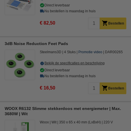
Direct leverbaar
Nu bestellen is maandag in huis
€ 82,50
Bestellen
3dB Noise Reduction Feet Pads
Steelmans3D
4 Stuks
Promotie video
DAR00265
Bekijk de specificaties en beschrijving
Direct leverbaar
Nu bestellen is maandag in huis
€ 16,50
Bestellen
WOOX R6132 Slimme stekkerdoos met energiemeter | Max.
3680W | Wit
Woox
Wit
350 x 65 x 40 mm (LxBxH)
220 V