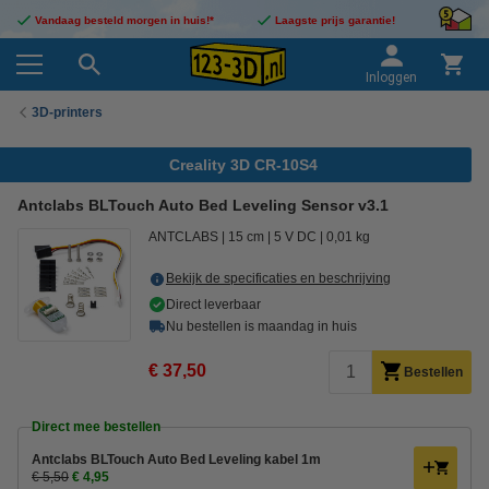
Vandaag besteld morgen in huis!*
Laagste prijs garantie!
Inloggen
3D-printers
Creality 3D CR-10S4
Antclabs BLTouch Auto Bed Leveling Sensor v3.1
ANTCLABS
15 cm
5 V DC
0,01 kg
Bekijk de specificaties en beschrijving
Direct leverbaar
Nu bestellen is maandag in huis
€ 37,50
Bestellen
Direct mee bestellen
Antclabs BLTouch Auto Bed Leveling kabel 1m
€ 5,50
€ 4,95