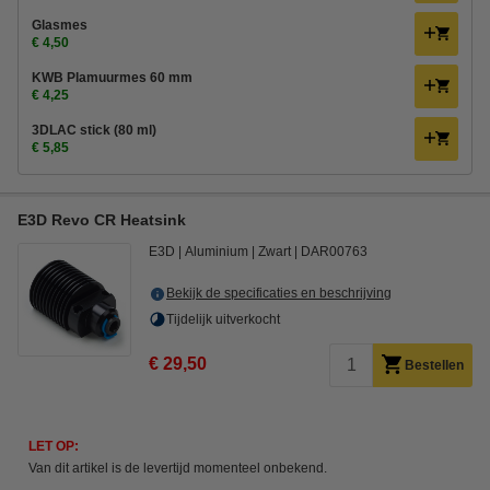
Glasmes
€ 4,50
KWB Plamuurmes 60 mm
€ 4,25
3DLAC stick (80 ml)
€ 5,85
E3D Revo CR Heatsink
E3D
Aluminium
Zwart
DAR00763
Bekijk de specificaties en beschrijving
Tijdelijk uitverkocht
€ 29,50
Bestellen
LET OP:
Van dit artikel is de levertijd momenteel onbekend.