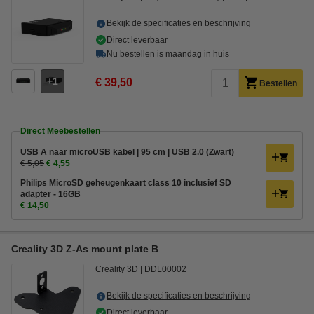
Bekijk de specificaties en beschrijving
Direct leverbaar
Nu bestellen is maandag in huis
1
€ 39,50
Bestellen
Direct Meebestellen
USB A naar microUSB kabel | 95 cm | USB 2.0 (Zwart)
€ 5,05
€ 4,55
Philips MicroSD geheugenkaart class 10 inclusief SD
adapter - 16GB
€ 14,50
Creality 3D Z-As mount plate B
Creality 3D
DDL00002
Bekijk de specificaties en beschrijving
Direct leverbaar