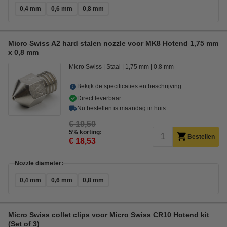
0,4 mm
0,6 mm
0,8 mm
Micro Swiss A2 hard stalen nozzle voor MK8 Hotend 1,75 mm
x 0,8 mm
Micro Swiss
Staal
1,75 mm
0,8 mm
Bekijk de specificaties en beschrijving
Direct leverbaar
Nu bestellen is maandag in huis
€ 19,50
5% korting:
Bestellen
€ 18,53
Nozzle diameter:
0,4 mm
0,6 mm
0,8 mm
Micro Swiss collet clips voor Micro Swiss CR10 Hotend kit
(Set of 3)