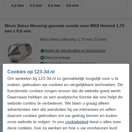
0,2 mm
0,3 mm
0,4 mm
0,6 mm
Micro Swiss Messing gecoate nozzle voor MK8 Hotend 1,75
mm x 0,6 mm
Micro Swiss
Messing
1,75 mm
0,6 mm
Bekijk de specificaties en beschrijving
Direct leverbaar
Nu bestellen is maandag in huis
Cookies op 123-3d.nl
€ 17,50
Bestellen
Om winkelen bij 123-3d.nl zo gemakkelijk mogelijk voor u te
maken, gebruiken we cookies en vergelijkbare technieken. De
functionele cookies zorgen ervoor dat de website goed werkt.
Nozzle diameter:
Daarnaast hebben ze een analytische functie die ons helpt de
0,2 mm
0,3 mm
0,4 mm
0,6 mm
website continu te verbeteren. We laten u graag alleen
advertenties zien die aansluiten bij uw interesses en willen
daarom cookies gebruiken om uw gedrag binnen en buiten
Micro Swiss Siliconen sokken voor MK7 / MK8 / MK9
onze website te volgen. In ons
cookiebeleid
leest u alles over
hotends (3 stuks)
deze cookies, hoe ze werken en hoe u uw voorkeuren kunt