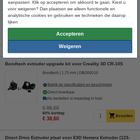
aanpassen. Klik op accepteren om akkoord te gaan. Kiest u
Micro Swiss
Siliconen
3
DMS00102
voor weigeren? Dan plaatsen we alleen functionele en
analytische cookies en gebruiken we technieken die daarop
Bekijk de specificaties en beschrijving
lijken.
Direct leverbaar
Nu bestellen is maandag in huis
Accepteren
€ 11,50
Bestellen
Weigeren
Bondtech extruder upgrade kit voor Creality 3D CR-10S
Bondtech
1,75 mm
DBO00010
Bekijk de specificaties en beschrijving
Direct leverbaar
Nu bestellen is maandag in huis
€ 96,50
60% korting:
Bestellen
€ 38,60
Direct Drive Extruder plaat voor E3D Hemera Extruder (123-