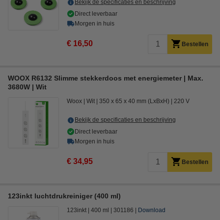
Bekijk de specificaties en beschrijving
Direct leverbaar
Morgen in huis
€ 16,50
Bestellen
WOOX R6132 Slimme stekkerdoos met energiemeter | Max.
3680W | Wit
Woox
Wit
350 x 65 x 40 mm (LxBxH)
220 V
Bekijk de specificaties en beschrijving
Direct leverbaar
Morgen in huis
€ 34,95
Bestellen
123inkt luchtdrukreiniger (400 ml)
123inkt
400 ml
301186
Download