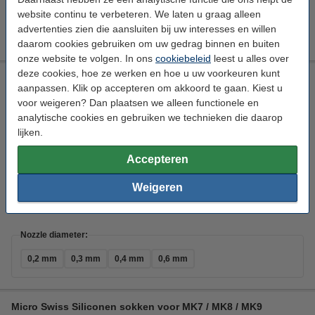
Nozzle diameter:
website continu te verbeteren. We laten u graag alleen
advertenties zien die aansluiten bij uw interesses en willen
0,2 mm
0,3 mm
0,4 mm
0,6 mm
daarom cookies gebruiken om uw gedrag binnen en buiten
onze website te volgen. In ons
cookiebeleid
leest u alles over
deze cookies, hoe ze werken en hoe u uw voorkeuren kunt
Micro Swiss Messing gecoate nozzle voor MK8 Hotend 1,75
aanpassen. Klik op accepteren om akkoord te gaan. Kiest u
mm x 0,6 mm
voor weigeren? Dan plaatsen we alleen functionele en
Micro Swiss
Messing
1,75 mm
0,6 mm
analytische cookies en gebruiken we technieken die daarop
lijken.
Bekijk de specificaties en beschrijving
Direct leverbaar
Accepteren
Morgen in huis
Weigeren
€ 17,50
Bestellen
Nozzle diameter:
0,2 mm
0,3 mm
0,4 mm
0,6 mm
Micro Swiss Siliconen sokken voor MK7 / MK8 / MK9