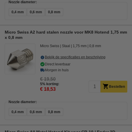
Nozzle diameter:
0,4 mm
0,6 mm
0,8 mm
Micro Swiss A2 hard stalen nozzle voor MK8 Hotend 1,75 mm
x 0,8 mm
Micro Swiss
Staal
1,75 mm
0,8 mm
Bekijk de specificaties en beschrijving
Direct leverbaar
Morgen in huis
€ 19,50
5% korting:
Bestellen
€ 18,53
Nozzle diameter:
0,4 mm
0,6 mm
0,8 mm