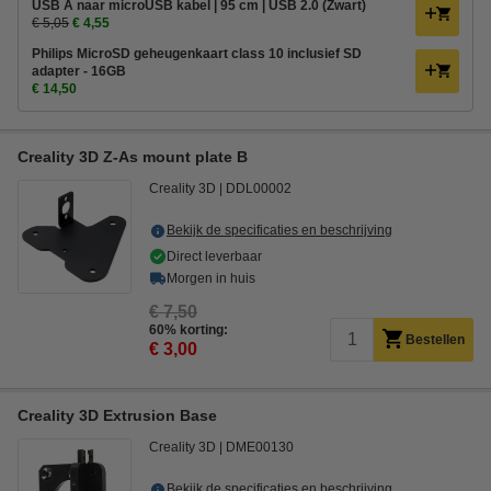
USB A naar microUSB kabel | 95 cm | USB 2.0 (Zwart)
€ 5,05
€ 4,55
Philips MicroSD geheugenkaart class 10 inclusief SD
adapter - 16GB
€ 14,50
Creality 3D Z-As mount plate B
Creality 3D
DDL00002
Bekijk de specificaties en beschrijving
Direct leverbaar
Morgen in huis
€ 7,50
60% korting:
Bestellen
€ 3,00
Creality 3D Extrusion Base
Creality 3D
DME00130
Bekijk de specificaties en beschrijving