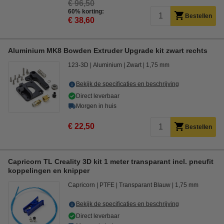
€ 96,50
60% korting:
Bestellen
€ 38,60
Aluminium MK8 Bowden Extruder Upgrade kit zwart rechts
123-3D
Aluminium
Zwart
1,75 mm
Bekijk de specificaties en beschrijving
Direct leverbaar
Morgen in huis
€ 22,50
Bestellen
Capricorn TL Creality 3D kit 1 meter transparant incl. pneufit
koppelingen en knipper
Capricorn
PTFE
Transparant Blauw
1,75 mm
Bekijk de specificaties en beschrijving
Direct leverbaar