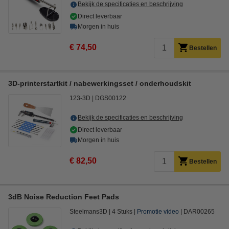
Bekijk de specificaties en beschrijving
Direct leverbaar
Morgen in huis
€ 74,50
Bestellen
3D-printerstartkit / nabewerkingsset / onderhoudskit
123-3D
DGS00122
Bekijk de specificaties en beschrijving
Direct leverbaar
Morgen in huis
€ 82,50
Bestellen
3dB Noise Reduction Feet Pads
Steelmans3D
4 Stuks
Promotie video
DAR00265