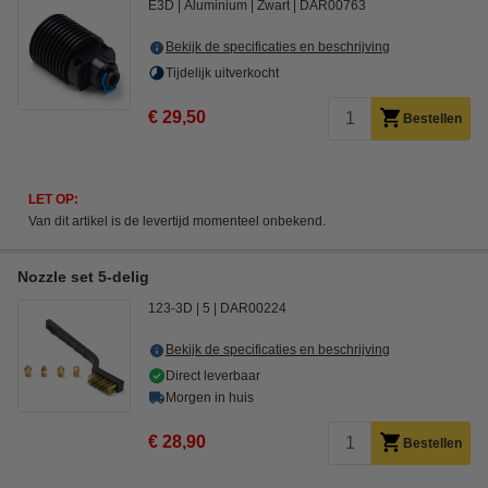
E3D
Aluminium
Zwart
DAR00763
Bekijk de specificaties en beschrijving
Tijdelijk uitverkocht
€ 29,50
Bestellen
LET OP:
Van dit artikel is de levertijd momenteel onbekend.
Nozzle set 5-delig
123-3D
5
DAR00224
Bekijk de specificaties en beschrijving
Direct leverbaar
Morgen in huis
€ 28,90
Bestellen