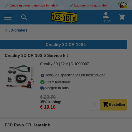
Vandaag besteld morgen in huis!*
Laagste prijs garantie!
Inloggen
3D-printers
Creality 3D CR-10S5
Creality 3D CR-10S 5 Service kit
Creality 3D
12 V
DHO00007
Bekijk de specificaties en beschrijving
Direct leverbaar
Morgen in huis
€ 29,50
35% korting:
Bestellen
€ 19,18
E3D Revo CR Heatsink