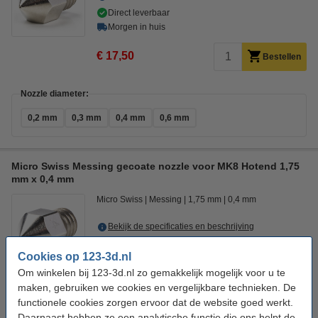
Direct leverbaar
Morgen in huis
€ 17,50
Bestellen
Nozzle diameter:
0,2 mm
0,3 mm
0,4 mm
0,6 mm
Micro Swiss Messing gecoate nozzle voor MK8 Hotend 1,75
mm x 0,4 mm
Micro Swiss
Messing
1,75 mm
0,4 mm
Bekijk de specificaties en beschrijving
Direct leverbaar
Cookies op 123-3d.nl
Morgen in huis
Om winkelen bij 123-3d.nl zo gemakkelijk mogelijk voor u te
€ 17,50
maken, gebruiken we cookies en vergelijkbare technieken. De
Bestellen
functionele cookies zorgen ervoor dat de website goed werkt.
Daarnaast hebben ze een analytische functie die ons helpt de