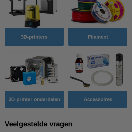
3D-printers
Filament
3D-printer onderdelen
Accessoires
Veelgestelde vragen