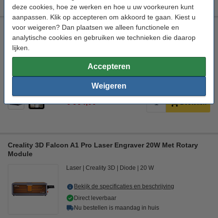
deze cookies, hoe ze werken en hoe u uw voorkeuren kunt
aanpassen. Klik op accepteren om akkoord te gaan. Kiest u
voor weigeren? Dan plaatsen we alleen functionele en
Creality 3D Falcon A1 Pro Laser Engraver 20W
analytische cookies en gebruiken we technieken die daarop
Laser
Creality 3D
Diode
20 W
lijken.
Bekijk de specificaties en beschrijving
Accepteren
Direct leverbaar
Nu bestellen is maandag in huis
Weigeren
€ 964,00
Bestellen
Creality 3D Falcon A1 Pro Laser Engraver 20W Met Rotary
Module
Laser
Creality 3D
Diode
20 W
Bekijk de specificaties en beschrijving
Direct leverbaar
Nu bestellen is maandag in huis