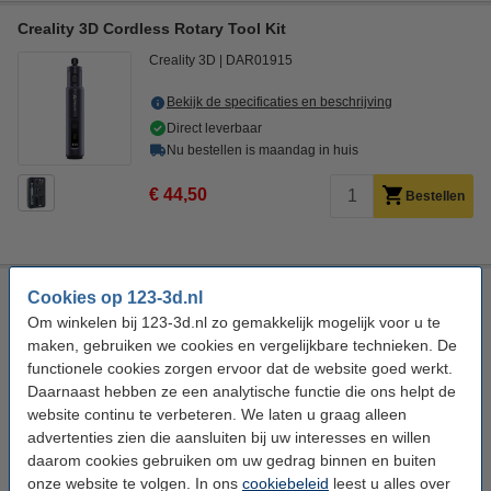
Creality 3D Cordless Rotary Tool Kit
Creality 3D
DAR01915
Bekijk de specificaties en beschrijving
Direct leverbaar
Nu bestellen is maandag in huis
€ 44,50
Bestellen
Creality 3D Ender 3 V3 SE/KE Strain Gauge bed leveling
Cookies op 123-3d.nl
sensor PCB
Om winkelen bij 123-3d.nl zo gemakkelijk mogelijk voor u te
Creality 3D
DAR02560
maken, gebruiken we cookies en vergelijkbare technieken. De
functionele cookies zorgen ervoor dat de website goed werkt.
Bekijk de specificaties en beschrijving
Daarnaast hebben ze een analytische functie die ons helpt de
Direct leverbaar
website continu te verbeteren. We laten u graag alleen
Nu bestellen is maandag in huis
advertenties zien die aansluiten bij uw interesses en willen
daarom cookies gebruiken om uw gedrag binnen en buiten
€ 19,50
Bestellen
onze website te volgen. In ons
cookiebeleid
leest u alles over