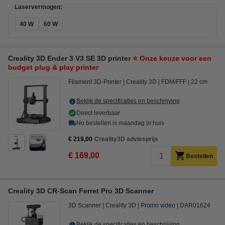
Laservermogen:
40 W
60 W
Creality 3D Ender 3 V3 SE 3D printer
⭐ Onze keuze voor een
budget plug & play printer
Filament 3D-Printer
Creality 3D
FDM/FFF
22 cm
Bekijk de specificaties en beschrijving
Direct leverbaar
Nu bestellen is maandag in huis
€ 219,00
Creality3D adviesprijs
€ 169,00
Bestellen
Creality 3D CR-Scan Ferret Pro 3D Scanner
3D Scanner
Creality 3D
Promo video
DAR01624
Bekijk de specificaties en beschrijving