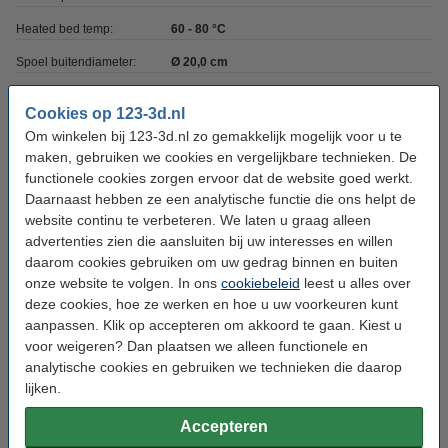
Heated bed temp:
60 - 80 °C
Spoel buitendiameter:
Ø 20,0 cm
Spoel binnendiameter:
Ø 5,2 cm
Cookies op 123-3d.nl
Spoel breedte:
6,7 cm
Om winkelen bij 123-3d.nl zo gemakkelijk mogelijk voor u te
maken, gebruiken we cookies en vergelijkbare technieken. De
Gewicht lege spoel:
± 250 gram
functionele cookies zorgen ervoor dat de website goed werkt.
Print snelheid:
40 - 120 mm/s
Daarnaast hebben ze een analytische functie die ons helpt de
website continu te verbeteren. We laten u graag alleen
Ons Artikelnr:
DFS10098
advertenties zien die aansluiten bij uw interesses en willen
SDS EN:
Download
daarom cookies gebruiken om uw gedrag binnen en buiten
onze website te volgen. In ons
cookiebeleid
leest u alles over
TDS EN:
Download
deze cookies, hoe ze werken en hoe u uw voorkeuren kunt
aanpassen. Klik op accepteren om akkoord te gaan. Kiest u
voor weigeren? Dan plaatsen we alleen functionele en
Direct meebestellen
analytische cookies en gebruiken we technieken die daarop
lijken.
3D print nabewerking set
€ 9,50
Accepteren