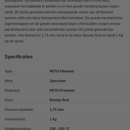
vochtigheid. Dit filament combineert de voordelen van PLA en ABS,
waardoor het makkelijk te printen is en een goede hechting tussen lagen
heeft. 3D-prints gemaakt met een transparante versie van dit filament
kunnen zelfs een bijna transparant effect bereiken. De goede mechanische
eigenschappen en de goede weerstand tegen chemicaliën zorgen ervoor
dat dit filament voor veel verschillende soorten 3D-prints gebruikt kan
worden. Het filament is 1,75 mm, komt in de kleur Bloody Red en heeft 1 Kg
op de spoel.
Specificaties
Type:
PETG Filament
Merk:
Spectrum
Materiaal:
PETG Premium
Kleur:
Bloody Red
Filament diameter:
1,75 mm
Hoeveelheid:
1 kg
Printtemperatuur:
230 - 255 °C