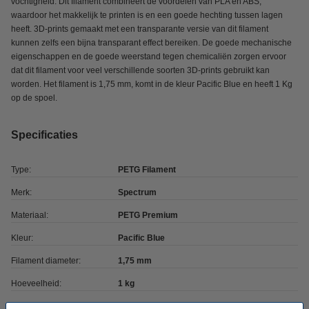
vochtigheid. Dit filament combineert de voordelen van PLA en ABS,
waardoor het makkelijk te printen is en een goede hechting tussen lagen
heeft. 3D-prints gemaakt met een transparante versie van dit filament
kunnen zelfs een bijna transparant effect bereiken. De goede mechanische
eigenschappen en de goede weerstand tegen chemicaliën zorgen ervoor
dat dit filament voor veel verschillende soorten 3D-prints gebruikt kan
worden. Het filament is 1,75 mm, komt in de kleur Pacific Blue en heeft 1 Kg
op de spoel.
Specificaties
Type:
PETG Filament
Merk:
Spectrum
Materiaal:
PETG Premium
Kleur:
Pacific Blue
Filament diameter:
1,75 mm
Hoeveelheid:
1 kg
Printtemperatuur:
230 - 255 °C