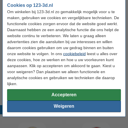
Cookies op 123-3d.nl
Heated bed temp:
60 - 80 °C
Om winkelen bij 123-3d.nl zo gemakkelijk mogelijk voor u te
maken, gebruiken we cookies en vergelijkbare technieken. De
Spoel buitendiameter:
Ø 20,0 cm
functionele cookies zorgen ervoor dat de website goed werkt.
Spoel binnendiameter:
Ø 5,2 cm
Daarnaast hebben ze een analytische functie die ons helpt de
website continu te verbeteren. We laten u graag alleen
Spoel breedte:
6,7 cm
advertenties zien die aansluiten bij uw interesses en willen
Gewicht lege spoel:
± 250 gram
daarom cookies gebruiken om uw gedrag binnen en buiten
onze website te volgen. In ons
cookiebeleid
leest u alles over
Print snelheid:
40 - 120 mm/s
deze cookies, hoe ze werken en hoe u uw voorkeuren kunt
Ons Artikelnr:
DFS10105
aanpassen. Klik op accepteren om akkoord te gaan. Kiest u
voor weigeren? Dan plaatsen we alleen functionele en
SDS EN:
Download
analytische cookies en gebruiken we technieken die daarop
lijken.
TDS EN:
Download
Accepteren
Weigeren
Populaire producten