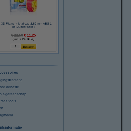
-3D Filament knalroze 2,85 mm ABS 1
kg (Jupiter serie)
€ 22,50
€ 11,25
(Incl. 21% BTW)
ccessoires
igingsfilament
tbed adhesie
ools/gereedschap
atie tools
on
agmedia
ijfsinformatie