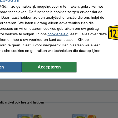
-3d.nl zo gemakkelijk mogelijk voor u te maken, gebruiken we
kbare technieken. De functionele cookies zorgen ervoor dat de
 Daarnaast hebben ze een analytische functie die ons helpt de
ng set
verbeteren. We laten u graag alleen advertenties zien die
nteresses en willen daarom cookies gebruiken om uw gedrag
ze website te volgen. In ons
cookiebeleid
leest u alles over deze
rken en hoe u uw voorkeuren kunt aanpassen. Klik op
ord te gaan. Kiest u voor weigeren? Dan plaatsen we alleen
 (400 ml)
ytische cookies en gebruiken we technieken die daarop lijken.
en
Accepteren
t 120 ml
 dit artikel ook besteld hebben