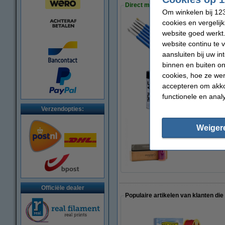
Direct meebestellen
Om winkelen bij 123
cookies en vergelij
website goed werkt.
3D print nabewerki
€ 9,50
website continu te 
aansluiten bij uw i
binnen en buiten on
cookies, hoe ze we
accepteren om akko
3DLAC hechtspray
€ 11,50
functionele en anal
Verzendopties:
Weiger
Magigoo 3D lijmstif
€ 47,85
Officiële dealer
Populaire artikelen van klanten die