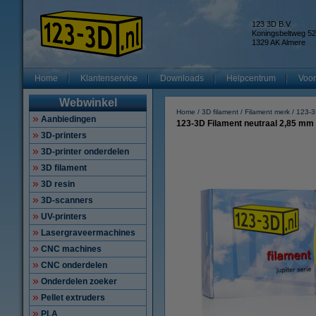
123 3D B.V.
Koningsbeltweg 52
1329 AK Almere
Home
Klantenservice
Downloads
Helpcentrum
Voor
Webwinkel
Home
3D filament
Filament merk
123-
Aanbiedingen
123-3D Filament neutraal 2,85 mm 
3D-printers
3D-printer onderdelen
3D filament
3D resin
3D-scanners
UV-printers
Lasergraveermachines
CNC machines
CNC onderdelen
Onderdelen zoeker
Pellet extruders
PLA