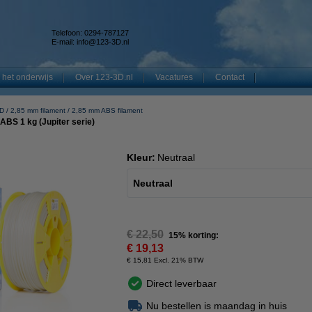
Telefoon: 0294-787127
E-mail:
info@123-3D.nl
 het onderwijs
Over 123-3D.nl
Vacatures
Contact
3D
2,85 mm filament
2,85 mm ABS filament
ABS 1 kg (Jupiter serie)
Kleur:
Neutraal
Neutraal
€ 22,50
15% korting:
€ 19,13
€ 15,81 Excl. 21% BTW
Direct leverbaar
Nu bestellen is maandag in huis