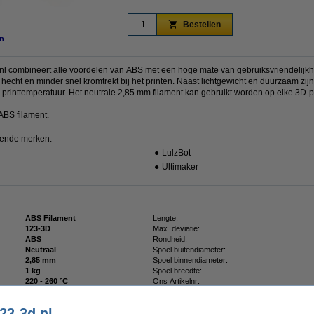
Bestellen
n
.nl combineert alle voordelen van ABS met een hoge mate van gebruiksvriendelijkhe
r hecht en minder snel kromtrekt bij het printen. Naast lichtgewicht en duurzaam zij
e printtemperatuur. Het neutrale 2,85 mm filament kan gebruikt worden op elke 3D-p
ABS filament.
gende merken:
●
LulzBot
●
Ultimaker
ABS Filament
Lengte:
123-3D
Max. deviatie:
ABS
Rondheid:
Neutraal
Spoel buitendiameter:
2,85 mm
Spoel binnendiameter:
1 kg
Spoel breedte:
220 - 260 °C
Ons Artikelnr:
60 - 110 °C
23-3d.nl