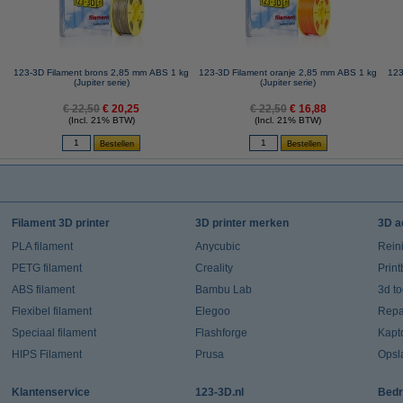
123-3D Filament brons 2,85 mm ABS 1 kg
123-3D Filament oranje 2,85 mm ABS 1 kg
123
(Jupiter serie)
(Jupiter serie)
€ 22,50
€ 20,25
€ 22,50
€ 16,88
(Incl. 21% BTW)
(Incl. 21% BTW)
Filament 3D printer
3D printer merken
3D a
PLA filament
Anycubic
Rein
PETG filament
Creality
Prin
ABS filament
Bambu Lab
3d t
Flexibel filament
Elegoo
Repar
Speciaal filament
Flashforge
Kapt
HIPS Filament
Prusa
Opsl
Klantenservice
123-3D.nl
Bedr