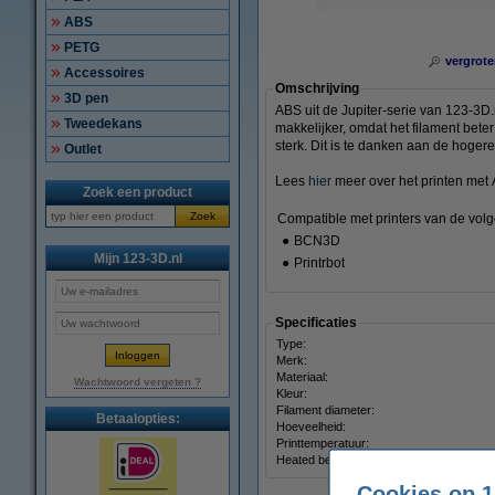
ABS
PETG
vergrote
Accessoires
Omschrijving
3D pen
ABS uit de Jupiter-serie van 123-3D
Tweedekans
makkelijker, omdat het filament bete
sterk. Dit is te danken aan de hoger
Outlet
Lees
hier
meer over het printen met 
Zoek een product
Zoek
Compatible met printers van de vol
●
BCN3D
Mijn 123-3D.nl
●
Printrbot
Specificaties
Type:
Merk:
Materiaal:
Wachtwoord vergeten ?
Kleur:
Filament diameter:
Betaalopties:
Hoeveelheid:
Printtemperatuur:
Heated bed temp:
Cookies op 1