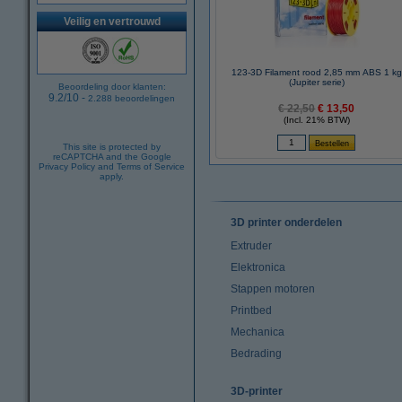
Veilig en vertrouwd
123-3D Filament rood 2,85 mm ABS 1 kg
(Jupiter serie)
Beoordeling door klanten:
9.2
/
10
-
2.288
beoordelingen
€ 22,50
€ 13,50
(Incl. 21% BTW)
This site is protected by
reCAPTCHA and the Google
Privacy Policy
and
Terms of Service
apply.
3D printer onderdelen
Extruder
Elektronica
Stappen motoren
Printbed
Mechanica
Bedrading
3D-printer