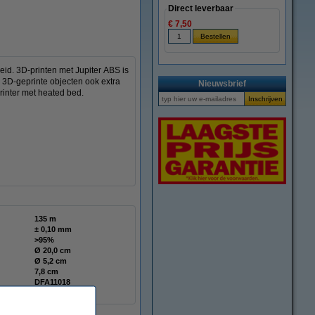
Direct leverbaar
€ 7,50
id. 3D-printen met Jupiter ABS is
n 3D-geprinte objecten ook extra
Nieuwsbrief
rinter met heated bed.
135 m
± 0,10 mm
>95%
Ø 20,0 cm
Ø 5,2 cm
7,8 cm
DFA11018