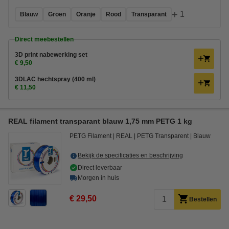
+
1
Blauw
Groen
Oranje
Rood
Transparant
Direct meebestellen
3D print nabewerking set
€ 9,50
3DLAC hechtspray (400 ml)
€ 11,50
REAL filament transparant blauw 1,75 mm PETG 1 kg
PETG Filament
REAL
PETG Transparent
Blauw
Bekijk de specificaties en beschrijving
Direct leverbaar
Morgen in huis
€ 29,50
Bestellen