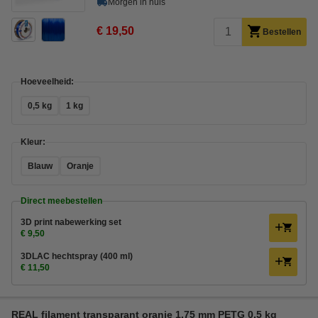
Morgen in huis
€ 19,50
Bestellen
Hoeveelheid:
0,5 kg
1 kg
Kleur:
Blauw
Oranje
Direct meebestellen
3D print nabewerking set
€ 9,50
3DLAC hechtspray (400 ml)
€ 11,50
REAL filament transparant oranje 1,75 mm PETG 0,5 kg