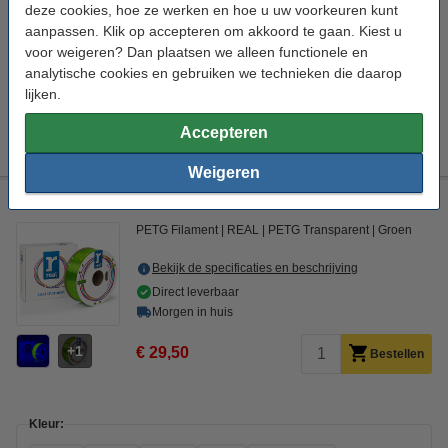
deze cookies, hoe ze werken en hoe u uw voorkeuren kunt
aanpassen. Klik op accepteren om akkoord te gaan. Kiest u
Direct meebestellen
voor weigeren? Dan plaatsen we alleen functionele en
3D print nabewerking set
analytische cookies en gebruiken we technieken die daarop
€ 9,50
lijken.
3DLAC hechtspray (400 ml)
Accepteren
€ 11,50
Weigeren
REAL filament transparant groen 1,75 mm PETG 1 kg
PETG Filament
REAL
PETG Transparent
Groen
Bekijk de specificaties en beschrijving
Direct leverbaar
Morgen in huis
1
€ 29,50
Bestellen
Kleur: