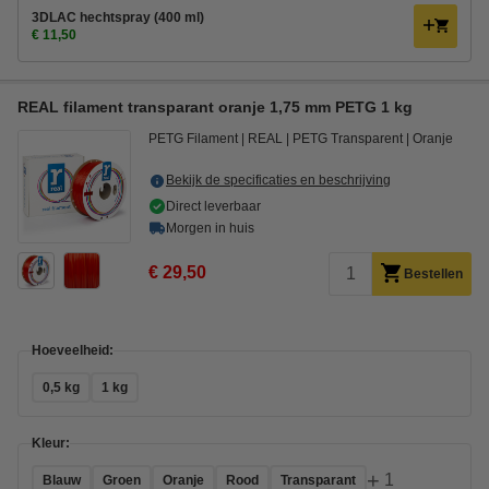
3DLAC hechtspray (400 ml)
€ 11,50
REAL filament transparant oranje 1,75 mm PETG 1 kg
PETG Filament
REAL
PETG Transparent
Oranje
Bekijk de specificaties en beschrijving
Direct leverbaar
Morgen in huis
€ 29,50
Bestellen
Hoeveelheid:
0,5 kg
1 kg
Kleur:
+
1
Blauw
Groen
Oranje
Rood
Transparant