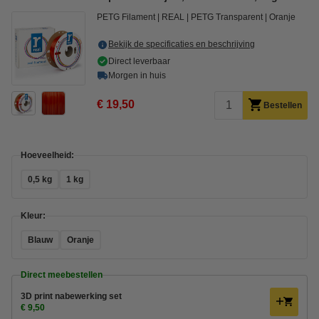
PETG Filament
REAL
PETG Transparent
Oranje
Bekijk de specificaties en beschrijving
Direct leverbaar
Morgen in huis
€ 19,50
Bestellen
Hoeveelheid:
0,5 kg
1 kg
Kleur:
Blauw
Oranje
Direct meebestellen
3D print nabewerking set
€ 9,50