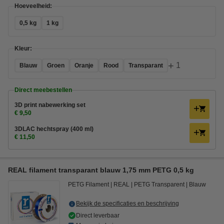
Hoeveelheid:
0,5 kg
1 kg
Kleur:
+
1
Blauw
Groen
Oranje
Rood
Transparant
Direct meebestellen
3D print nabewerking set
€ 9,50
3DLAC hechtspray (400 ml)
€ 11,50
REAL filament transparant blauw 1,75 mm PETG 0,5 kg
PETG Filament
REAL
PETG Transparent
Blauw
Bekijk de specificaties en beschrijving
Direct leverbaar