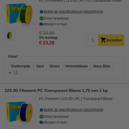
PCTG Filament
123-3D
PCTG
Transparant Groen
Bekijk de specificaties en beschrijving
Direct leverbaar
Morgen in huis
€ 24,50
5% korting:
Bestellen
€ 23,28
Kleur:
Donkergrijs
Geel
Groen
Hemelsblauw
Navy Blue
+
11
123-3D Filament PC Transparant Blauw 1,75 mm 1 kg
PC Filament
123-3D
PC
Transparant Blauw
Bekijk de specificaties en beschrijving
Direct leverbaar
Morgen in huis