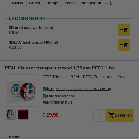
+
1
Blauw
Groen
Oranje
Rood
Transparant
Direct meebestellen
3D print nabewerking set
€ 9,50
3DLAC hechtspray (400 ml)
€ 11,50
REAL filament transparant rood 1,75 mm PETG 1 kg
PETG Filament
REAL
PETG Transparent
Rood
Bekijk de specificaties en beschrijving
Direct leverbaar
Morgen in huis
€ 29,50
Bestellen
Kleur: