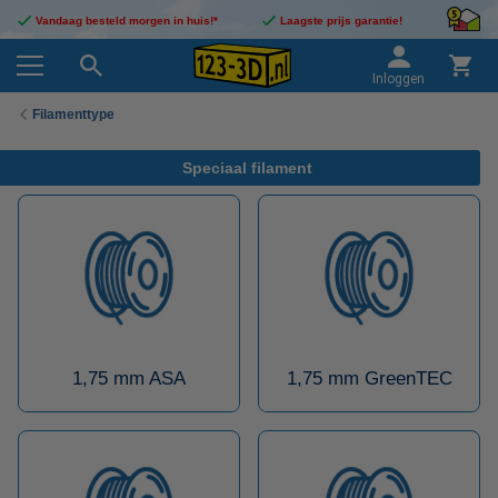
Vandaag besteld morgen in huis!*
Laagste prijs garantie!
Inloggen
Filamenttype
Speciaal filament
1,75 mm ASA
1,75 mm GreenTEC