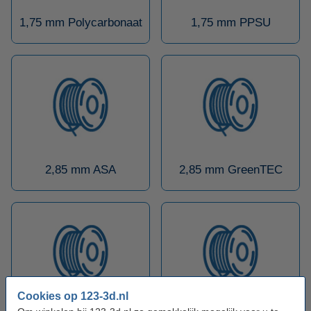
1,75 mm Polycarbonaat
1,75 mm PPSU
2,85 mm ASA
2,85 mm GreenTEC
Cookies op 123-3d.nl