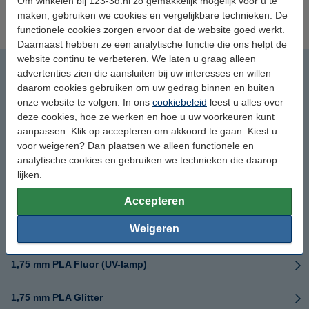
Om winkelen bij 123-3d.nl zo gemakkelijk mogelijk voor u te
2,85 mm HIPS
2,85 mm Technisch
maken, gebruiken we cookies en vergelijkbare technieken. De
functionele cookies zorgen ervoor dat de website goed werkt.
Daarnaast hebben ze een analytische functie die ons helpt de
website continu te verbeteren. We laten u graag alleen
1,75 mm ASA
advertenties zien die aansluiten bij uw interesses en willen
daarom cookies gebruiken om uw gedrag binnen en buiten
1,75 mm GreenTEC
onze website te volgen. In ons
cookiebeleid
leest u alles over
deze cookies, hoe ze werken en hoe u uw voorkeuren kunt
aanpassen. Klik op accepteren om akkoord te gaan. Kiest u
1,75 mm HIPS
voor weigeren? Dan plaatsen we alleen functionele en
analytische cookies en gebruiken we technieken die daarop
1,75 mm PEEK
lijken.
1,75 mm PEI
Accepteren
Weigeren
1,75 mm PETG carbon
1,75 mm PLA Fluor (UV-lamp)
1,75 mm PLA Glitter