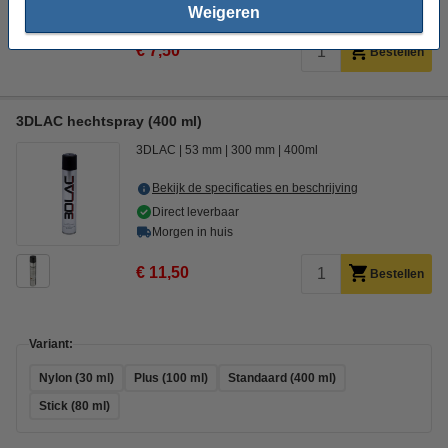
Morgen in huis
Weigeren
€ 7,50
Bestellen
3DLAC hechtspray (400 ml)
3DLAC
53 mm
300 mm
400ml
Bekijk de specificaties en beschrijving
Direct leverbaar
Morgen in huis
€ 11,50
Bestellen
Variant:
Nylon (30 ml)
Plus (100 ml)
Standaard (400 ml)
Stick (80 ml)