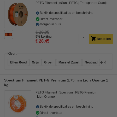
PETG Filament
eSun
PETG
Transparant Oranje
Bekijk de specificaties en beschrijving
Direct leverbaar
Morgen in huis
€ 29,95
5% korting:
Bestellen
€ 28,45
Kleur:
+
4
Effen Rood
Grijs
Groen
Massief Zwart
Neutraal
Spectrum Filament PET-G Premium 1,75 mm Lion Orange 1
kg
PETG Filament
Spectrum
PETG Premium
Lion Orange
Bekijk de specificaties en beschrijving
Direct leverbaar