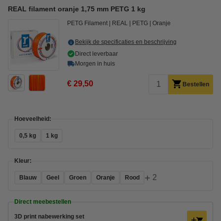
REAL filament oranje 1,75 mm PETG 1 kg
PETG Filament
REAL
PETG
Oranje
Bekijk de specificaties en beschrijving
Direct leverbaar
Morgen in huis
€ 29,50
Bestellen
Hoeveelheid:
0,5 kg
1 kg
Kleur:
+
2
Blauw
Geel
Groen
Oranje
Rood
Direct meebestellen
3D print nabewerking set