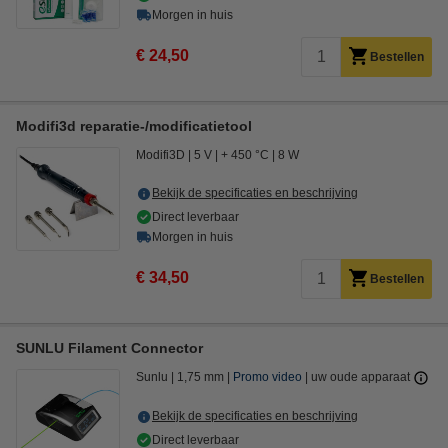
Morgen in huis
€ 24,50
Bestellen
Modifi3d reparatie-/modificatietool
Modifi3D
5 V
+ 450 °C
8 W
Bekijk de specificaties en beschrijving
Direct leverbaar
Morgen in huis
€ 34,50
Bestellen
SUNLU Filament Connector
Sunlu
1,75 mm
Promo video
uw oude apparaat
Bekijk de specificaties en beschrijving
Direct leverbaar