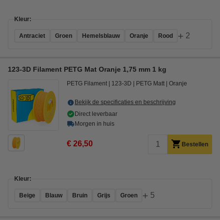
Kleur:
+
2
Antraciet
Groen
Hemelsblauw
Oranje
Rood
123-3D Filament PETG Mat Oranje 1,75 mm 1 kg
PETG Filament
123-3D
PETG Matt
Oranje
Bekijk de specificaties en beschrijving
Direct leverbaar
Morgen in huis
€ 26,50
Bestellen
Kleur:
+
5
Beige
Blauw
Bruin
Grijs
Groen