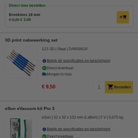
Direct mee bestellen
Breekmes 18 mm
€ 3,25
€ 3,09
3D print nabewerking set
123-3D
Staal
DAR00620
Bekijk de specificaties en beschrijving
Direct leverbaar
Morgen in huis
€ 9,50
Bestellen
eSun eVacuum kit Pro 3
eSun
32 x 32 x 102 mm (LxBxH)
5 V
0,075 kg
Bekijk de specificaties en beschrijving
Direct leverbaar