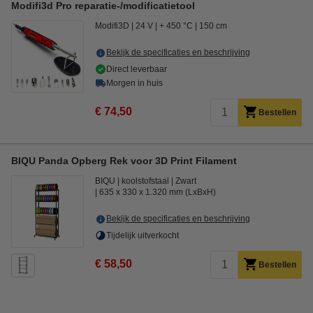
Modifi3d Pro reparatie-/modificatietool
Modifi3D
24 V
+ 450 °C
150 cm
Bekijk de specificaties en beschrijving
Direct leverbaar
Morgen in huis
€ 74,50
Bestellen
BIQU Panda Opberg Rek voor 3D Print Filament
BIQU
koolstofstaal
Zwart
635 x 330 x 1.320 mm (LxBxH)
Bekijk de specificaties en beschrijving
Tijdelijk uitverkocht
€ 58,50
Bestellen