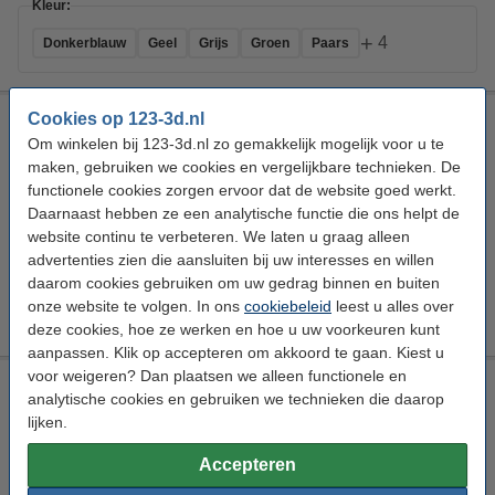
Kleur:
+
4
Donkerblauw
Geel
Grijs
Groen
Paars
Cookies op 123-3d.nl
Spectrum 5PACK PET-G Premium 1,75 mm (5x 0,25 kg)
Om winkelen bij 123-3d.nl zo gemakkelijk mogelijk voor u te
Spectrum
PETG
Multi Color
1,75 mm
maken, gebruiken we cookies en vergelijkbare technieken. De
functionele cookies zorgen ervoor dat de website goed werkt.
Bekijk de specificaties en beschrijving
Daarnaast hebben ze een analytische functie die ons helpt de
Direct leverbaar
website continu te verbeteren. We laten u graag alleen
Morgen in huis
advertenties zien die aansluiten bij uw interesses en willen
daarom cookies gebruiken om uw gedrag binnen en buiten
€ 37,90
Bestellen
onze website te volgen. In ons
cookiebeleid
leest u alles over
deze cookies, hoe ze werken en hoe u uw voorkeuren kunt
aanpassen. Klik op accepteren om akkoord te gaan. Kiest u
voor weigeren? Dan plaatsen we alleen functionele en
123-3D Hechtspray (150 ml)
analytische cookies en gebruiken we technieken die daarop
123-3D
150 ml
DAR02393
Download
lijken.
Bekijk de specificaties en beschrijving
Accepteren
Direct leverbaar