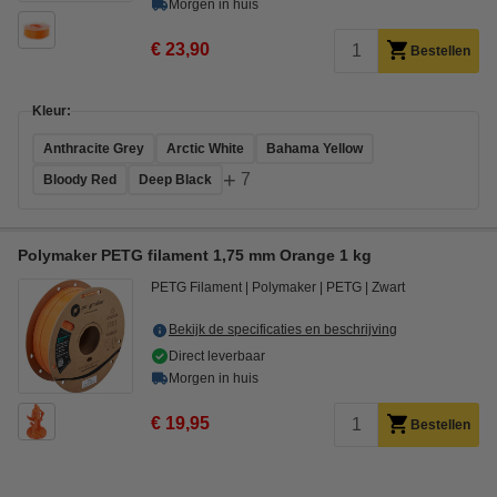
Morgen in huis
€ 23,90
Bestellen
Kleur:
Anthracite Grey
Arctic White
Bahama Yellow
+
7
Bloody Red
Deep Black
Polymaker PETG filament 1,75 mm Orange 1 kg
PETG Filament
Polymaker
PETG
Zwart
Bekijk de specificaties en beschrijving
Direct leverbaar
Morgen in huis
€ 19,95
Bestellen