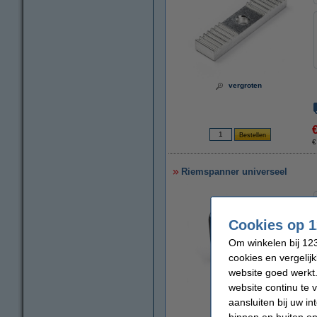
vergroten
€
Riemspanner universeel
Cookies op 1
Om winkelen bij 123
cookies en vergelij
website goed werkt.
website continu te 
vergroten
aansluiten bij uw i
binnen en buiten on