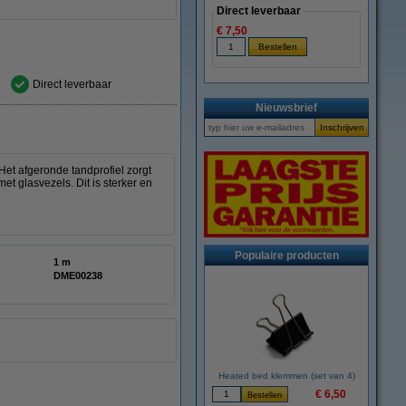
Direct leverbaar
€ 7,50
Direct leverbaar
Nieuwsbrief
et afgeronde tandprofiel zorgt
t glasvezels. Dit is sterker en
Populaire producten
1 m
DME00238
Heated bed klemmen (set van 4)
€ 6,50