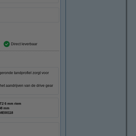
Direct leverbaar
geronde tandprofiel zorgt voor
het aandrijven van de drive gear
T2 6 mm riem
88 mm
ME00118