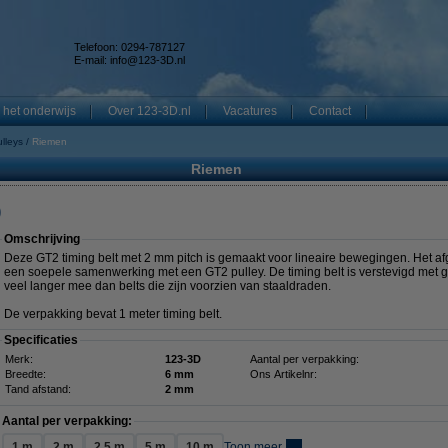
Telefoon: 0294-787127
E-mail:
info@123-3D.nl
 het onderwijs
Over 123-3D.nl
Vacatures
Contact
lleys
Riemen
Riemen
)
Omschrijving
Deze GT2 timing belt met 2 mm pitch is gemaakt voor lineaire bewegingen. Het af
een soepele samenwerking met een GT2 pulley. De timing belt is verstevigd met gla
veel langer mee dan belts die zijn voorzien van staaldraden.
De verpakking bevat 1 meter timing belt.
Specificaties
Merk:
123-3D
Aantal per verpakking:
Breedte:
6 mm
Ons Artikelnr:
Tand afstand:
2 mm
Aantal per verpakking:
1 m
2 m
2,5 m
5 m
10 m
Toon meer