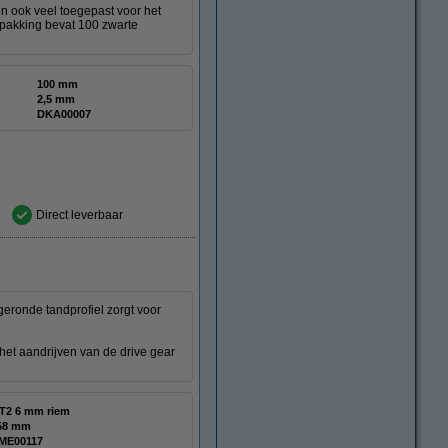
en ook veel toegepast voor het
pakking bevat 100 zwarte
100 mm
2,5 mm
DKA00007
Direct leverbaar
geronde tandprofiel zorgt voor
het aandrijven van de drive gear
T2 6 mm riem
58 mm
ME00117