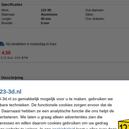
Specificaties
Merk:
123-3D
Gat diameter:
Materiaal:
Aluminium
Dikte:
Lengte:
40 mm
Ons Artikelnr:
Breedte:
9 mm
Nu bestellen is maandag in huis
€ 4,50
 3,72 Excl. 21% BTW
Omschrijving
Breng eenvoudig uw 3D printer riemen op spanning. De spanner is geschikt voor
maximale breedte van 6 mm.
23-3d.nl
Specificaties
-3d.nl zo gemakkelijk mogelijk voor u te maken, gebruiken we
Merk:
123-3D
Breedte:
kbare technieken. De functionele cookies zorgen ervoor dat de
Materiaal:
Staal
Ons Artikelnr:
Lengte:
14 mm
 Daarnaast hebben ze een analytische functie die ons helpt de
verbeteren. We laten u graag alleen advertenties zien die
nteresses en willen daarom cookies gebruiken om uw gedrag
ze website te volgen. In ons
cookiebeleid
leest u alles over deze