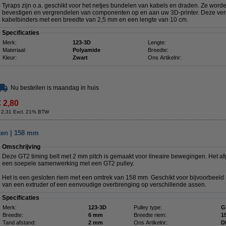
Tyraps zijn o.a. geschikt voor het netjes bundelen van kabels en draden. Ze word
bevestigen en vergrendelen van componenten op en aan uw 3D-printer. Deze ver
kabelbinders met een breedte van 2,5 mm en een lengte van 10 cm.
Specificaties
Merk:
123-3D
Lengte:
Materiaal:
Polyamide
Breedte:
Kleur:
Zwart
Ons Artikelnr:
Nu bestellen is maandag in huis
€ 2,80
 2,31 Excl. 21% BTW
oten | 158 mm
Omschrijving
Deze GT2 timing belt met 2 mm pitch is gemaakt voor lineaire bewegingen. Het af
een soepele samenwerking met een GT2 pulley.
Het is een gesloten riem met een omtrek van 158 mm. Geschikt voor bijvoorbeeld 
van een extruder of een eenvoudige overbrenging op verschillende assen.
Specificaties
Merk:
123-3D
Pulley type:
G
Breedte:
6 mm
Breedte riem:
1
Tand afstand:
2 mm
Ons Artikelnr:
D