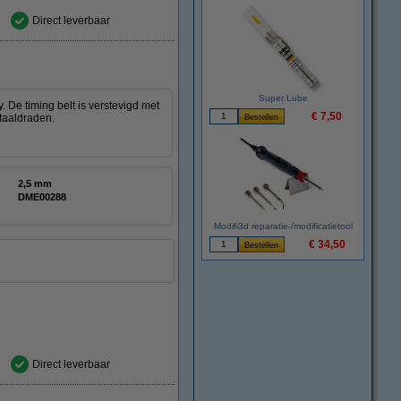
Direct leverbaar
Super Lube
 De timing belt is verstevigd met
€ 7,50
staaldraden.
2,5 mm
DME00288
Modifi3d reparatie-/modificatietool
€ 34,50
Direct leverbaar