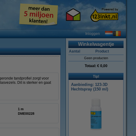
Inloggen
Winkelwagentje
Aantal
Product
Geen producten
Totaal:
€ 0,00
Tip!
geronde tandprofiel zorgt voor
svezels. Dit is sterker en gaat
Aanbieding: 123-3D
Hechtspray (150 ml)
1 m
DME00228