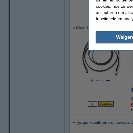
cookies, hoe ze we
accepteren om akko
€
functionele en anal
Creality 3D CR-6 SE Y axis Tim
Weiger
vergroten
€
Tyraps kabelbinders tiewraps 1