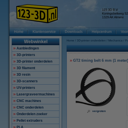
123 3D B.V.
Koningsbeltweg 52
1329 AK Almere
Home
Klantenservice
Downloads
Helpcentrum
Voor
Home
3D-printer onderdelen
Mechanica
Pu
Webwinkel
Aanbiedingen
3D-printers
GT2 timing belt 6 mm (1 meter
3D-printer onderdelen
3D filament
3D resin
3D-scanners
UV-printers
Lasergraveermachines
CNC machines
CNC onderdelen
vergroten
Onderdelen zoeker
Pellet extruders
PLA