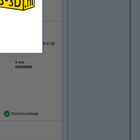
Direct leverbaar
 Y as van de Creality 3D CR-6 SE
6 mm
DAR00290
Direct leverbaar