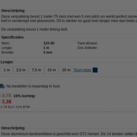
Omschrijving
Deze verpakking bevat 1 meter T5 riem met een 5 mm pitch en werkt perfect same
belt is verstevigd met glasvezels. Dit is sterker en gaat veel langer mee dan belts 
De verpakking bevat 1 meter timing belt.
Specificaties
Merk:
123-3D
Tand afstand:
Lengte:
1 m
Ons Artikelnr:
Breedte:
5 mm
Lengte:
1 m
2,5 m
7,5 m
15 m
20 m
Toon meer
Nu bestellen is maandag in huis
€ 3,75
10% korting:
€ 3,38
 2,79 Excl. 21% BTW
Omschrijving
Deze aluminium tandriemklem is geschikt voor GT2 riemen. De 14 tanden zetten tim