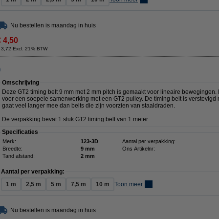
Nu bestellen is maandag in huis
€ 4,50
 3,72 Excl. 21% BTW
)
Omschrijving
Deze GT2 timing belt 9 mm met 2 mm pitch is gemaakt voor lineaire bewegingen. H
voor een soepele samenwerking met een GT2 pulley. De timing belt is verstevigd me
gaat veel langer mee dan belts die zijn voorzien van staaldraden.
De verpakking bevat 1 stuk GT2 timing belt van 1 meter.
Specificaties
Merk:
123-3D
Aantal per verpakking:
Breedte:
9 mm
Ons Artikelnr:
Tand afstand:
2 mm
Aantal per verpakking:
1 m
2,5 m
5 m
7,5 m
10 m
Toon meer
Nu bestellen is maandag in huis