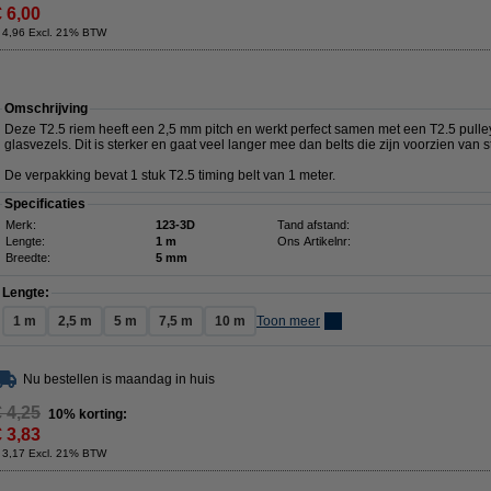
€ 6,00
 4,96 Excl. 21% BTW
Omschrijving
Deze T2.5 riem heeft een 2,5 mm pitch en werkt perfect samen met een T2.5 pulley.
glasvezels. Dit is sterker en gaat veel langer mee dan belts die zijn voorzien van 
De verpakking bevat 1 stuk T2.5 timing belt van 1 meter.
Specificaties
Merk:
123-3D
Tand afstand:
Lengte:
1 m
Ons Artikelnr:
Breedte:
5 mm
Lengte:
1 m
2,5 m
5 m
7,5 m
10 m
Toon meer
Nu bestellen is maandag in huis
€ 4,25
10% korting:
€ 3,83
 3,17 Excl. 21% BTW