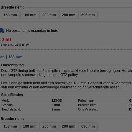
Breedte riem:
158 mm
188 mm
200 mm
280 mm
696 mm
Nu bestellen is maandag in huis
€ 3,50
 2,89 Excl. 21% BTW
oten | 188 mm
Omschrijving
Deze GT2 timing belt met 2 mm pitch is gemaakt voor lineaire bewegingen. Het af
een soepele samenwerking met een GT2 pulley.
Het is een gesloten riem met een omtrek van 188 mm. Geschikt voor bijvoorbeeld 
van een extruder of een eenvoudige overbrenging op verschillende assen.
Specificaties
Merk:
123-3D
Pulley type:
G
Breedte:
6 mm
Breedte riem:
1
Tand afstand:
2 mm
Ons Artikelnr:
D
Breedte riem:
158 mm
188 mm
200 mm
280 mm
696 mm