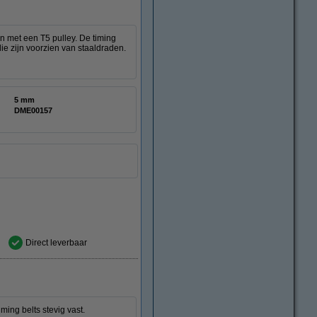
n met een T5 pulley. De timing
die zijn voorzien van staaldraden.
5 mm
DME00157
Direct leverbaar
ing belts stevig vast.