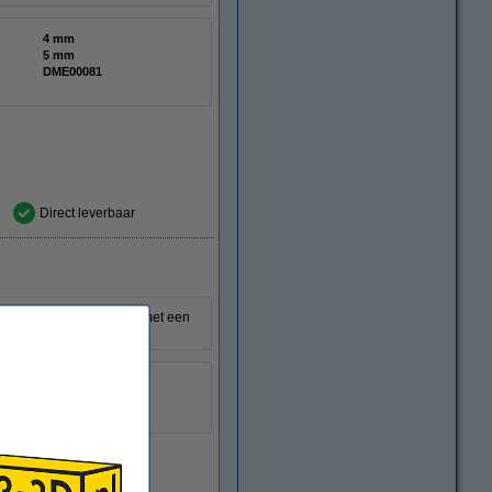
4 mm
5 mm
DME00081
Direct leverbaar
 T5, T2.5 en GT2 riemen met een
8 mm
DME00031