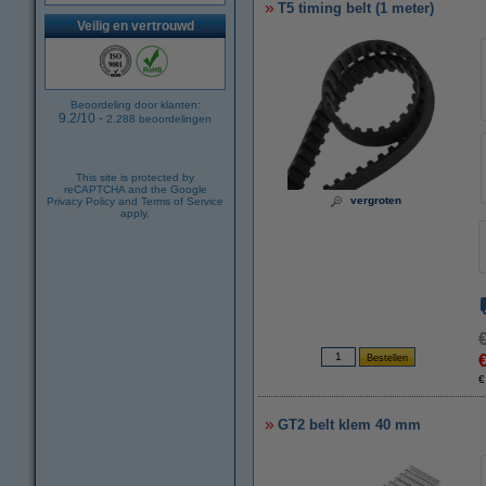
T5 timing belt (1 meter)
Veilig en vertrouwd
Beoordeling door klanten:
9.2
/
10
-
2.288
beoordelingen
This site is protected by
reCAPTCHA and the Google
vergroten
Privacy Policy
and
Terms of Service
apply.
€
GT2 belt klem 40 mm