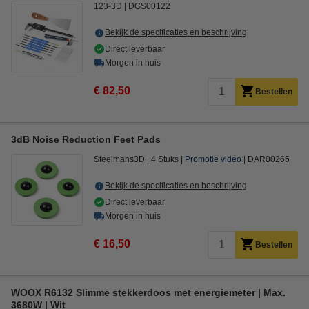
123-3D
DGS00122
Bekijk de specificaties en beschrijving
Direct leverbaar
Morgen in huis
€ 82,50
Bestellen
3dB Noise Reduction Feet Pads
Steelmans3D
4 Stuks
Promotie video
DAR00265
Bekijk de specificaties en beschrijving
Direct leverbaar
Morgen in huis
€ 16,50
Bestellen
WOOX R6132 Slimme stekkerdoos met energiemeter | Max.
3680W | Wit