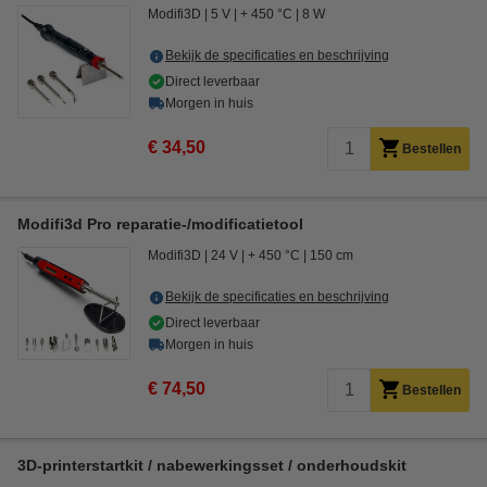
Modifi3D
5 V
+ 450 °C
8 W
Bekijk de specificaties en beschrijving
Direct leverbaar
Morgen in huis
€ 34,50
Bestellen
Modifi3d Pro reparatie-/modificatietool
Modifi3D
24 V
+ 450 °C
150 cm
Bekijk de specificaties en beschrijving
Direct leverbaar
Morgen in huis
€ 74,50
Bestellen
3D-printerstartkit / nabewerkingsset / onderhoudskit