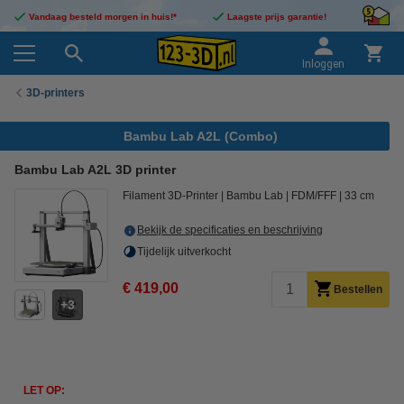
Vandaag besteld morgen in huis!*
Laagste prijs garantie!
Inloggen
3D-printers
Bambu Lab A2L (Combo)
Bambu Lab A2L 3D printer
Filament 3D-Printer
Bambu Lab
FDM/FFF
33 cm
Bekijk de specificaties en beschrijving
Tijdelijk uitverkocht
€ 419,00
Bestellen
3
LET OP: