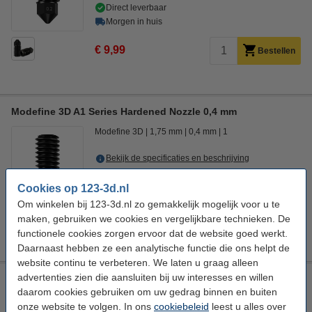
Direct leverbaar
Morgen in huis
€ 9,99
Bestellen
Modefine 3D A1 Series Hardened Nozzle 0,4 mm
Modefine 3D
1,75 mm
0,4 mm
1
Bekijk de specificaties en beschrijving
Direct leverbaar
Cookies op 123-3d.nl
Morgen in huis
Om winkelen bij 123-3d.nl zo gemakkelijk mogelijk voor u te
€ 9,99
maken, gebruiken we cookies en vergelijkbare technieken. De
Bestellen
functionele cookies zorgen ervoor dat de website goed werkt.
Daarnaast hebben ze een analytische functie die ons helpt de
website continu te verbeteren. We laten u graag alleen
advertenties zien die aansluiten bij uw interesses en willen
Modefine 3D A1 Series Hardened Nozzle 0,6 mm
daarom cookies gebruiken om uw gedrag binnen en buiten
Modefine 3D
1,75 mm
0,6 mm
1
onze website te volgen. In ons
cookiebeleid
leest u alles over