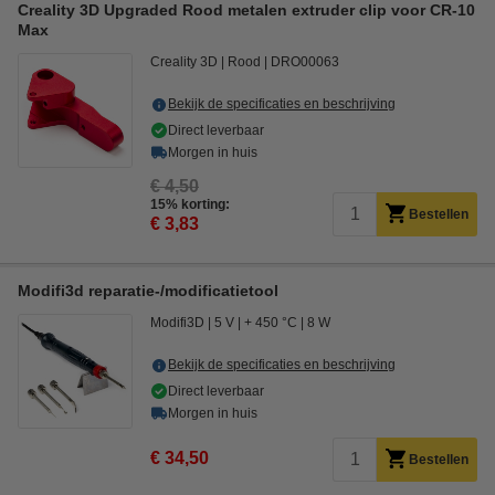
Creality 3D Upgraded Rood metalen extruder clip voor CR-10
Max
Creality 3D
Rood
DRO00063
Bekijk de specificaties en beschrijving
Direct leverbaar
Morgen in huis
€ 4,50
15% korting:
Bestellen
€ 3,83
Modifi3d reparatie-/modificatietool
Modifi3D
5 V
+ 450 °C
8 W
Bekijk de specificaties en beschrijving
Direct leverbaar
Morgen in huis
€ 34,50
Bestellen