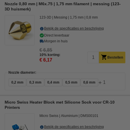
Nozzle 0,80 mm | M6x.75 | 1,75 mm filament | messing (123-
3D huismerk)
123-3D
Messing
1,75 mm
0,8 mm
Bekijk de specificaties en beschrijving
Direct leverbaar
Morgen in huis
€ 6,85
10% korting:
Bestellen
€ 6,17
Nozzle diameter:
+
1
0,2 mm
0,3 mm
0,4 mm
0,5 mm
0,6 mm
Micro Swiss Heater Block met Silicone Sock voor CR-10
Printers
Micro Swiss
Aluminium
DMS00101
Bekijk de specificaties en beschrijving