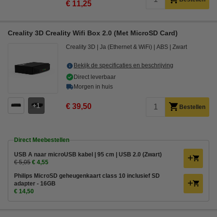
€ 11,25
Creality 3D Creality Wifi Box 2.0 (Met MicroSD Card)
Creality 3D
Ja (Ethernet & WiFi)
ABS
Zwart
Bekijk de specificaties en beschrijving
Direct leverbaar
Morgen in huis
1
€ 39,50
Bestellen
Direct Meebestellen
USB A naar microUSB kabel | 95 cm | USB 2.0 (Zwart)
€ 5,05
€ 4,55
Philips MicroSD geheugenkaart class 10 inclusief SD
adapter - 16GB
€ 14,50