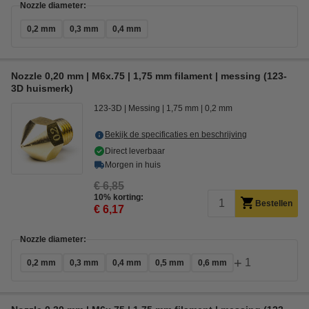
Nozzle diameter:
0,2 mm
0,3 mm
0,4 mm
Nozzle 0,20 mm | M6x.75 | 1,75 mm filament | messing (123-
3D huismerk)
123-3D
Messing
1,75 mm
0,2 mm
Bekijk de specificaties en beschrijving
Direct leverbaar
Morgen in huis
€ 6,85
10% korting:
Bestellen
€ 6,17
Nozzle diameter:
+
1
0,2 mm
0,3 mm
0,4 mm
0,5 mm
0,6 mm