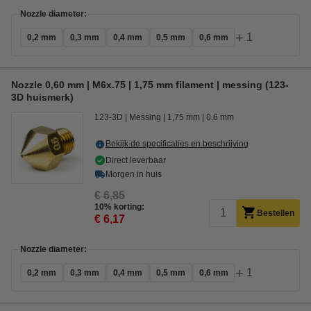
Nozzle diameter:
+
1
0,2 mm
0,3 mm
0,4 mm
0,5 mm
0,6 mm
Nozzle 0,60 mm | M6x.75 | 1,75 mm filament | messing (123-
3D huismerk)
123-3D
Messing
1,75 mm
0,6 mm
Bekijk de specificaties en beschrijving
Direct leverbaar
Morgen in huis
€ 6,85
10% korting:
Bestellen
€ 6,17
Nozzle diameter:
+
1
0,2 mm
0,3 mm
0,4 mm
0,5 mm
0,6 mm