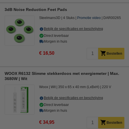
3dB Noise Reduction Feet Pads
Steelmans3D
4 Stuks
Promotie video
DAR00265
Bekijk de specificaties en beschrijving
Direct leverbaar
Morgen in huis
€ 16,50
Bestellen
WOOX R6132 Slimme stekkerdoos met energiemeter | Max.
3680W | Wit
Woox
Wit
350 x 65 x 40 mm (LxBxH)
220 V
Bekijk de specificaties en beschrijving
Direct leverbaar
Morgen in huis
€ 34,95
Bestellen