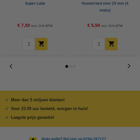
Super Lube
Heated bed veer 25 mm (4
stuks)
€ 7,50
€ 5,50
Incl. 21% BTW
Incl. 21% BTW
Meer dan 5 miljoen klanten!
Voor 23.59 uur besteld, morgen in huis!
Laagste prijs garantie!
Hulp nodig? Bel ons op 0294-787127