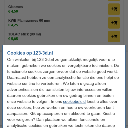
Glasmes
€ 4,50
KWB Plamuurmes 60 mm
€ 4,25
3DLAC stick (80 ml)
€ 5,85
Cookies op 123-3d.nl
Creality 3D Sonic Pad
Om winkelen bij 123-3d.nl zo gemakkelijk mogelijk voor u te
maken, gebruiken we cookies en vergelijkbare technieken. De
Displays
Creality 3D
Zwart
222 x 128 x 40 mm (LxBxH)
functionele cookies zorgen ervoor dat de website goed werkt.
Daarnaast hebben ze een analytische functie die ons helpt de
Bekijk de specificaties en beschrijving
website continu te verbeteren. We laten u graag alleen
Direct leverbaar
advertenties zien die aansluiten bij uw interesses en willen
Morgen in huis
daarom cookies gebruiken om uw gedrag binnen en buiten
onze website te volgen. In ons
cookiebeleid
leest u alles over
€ 180,00
Creality3D adviesprijs
deze cookies, hoe ze werken en hoe u uw voorkeuren kunt
€ 159,00
Bestellen
aanpassen. Klik op accepteren om akkoord te gaan. Kiest u
voor weigeren? Dan plaatsen we alleen functionele en
analytische cookies en gebruiken we technieken die daarop