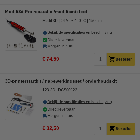
Modifi3d Pro reparatie-/modificatietool
Modifi3D
24 V
+ 450 °C
150 cm
Bekijk de specificaties en beschrijving
Direct leverbaar
Morgen in huis
€ 74,50
Bestellen
3D-printerstartkit / nabewerkingsset / onderhoudskit
123-3D
DGS00122
Bekijk de specificaties en beschrijving
Direct leverbaar
Morgen in huis
€ 82,50
Bestellen