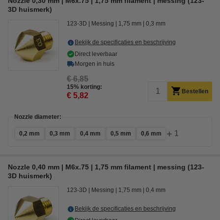
Nozzle 0,30 mm | M6x.75 | 1,75 mm filament | messing (123-
3D huismerk)
123-3D
Messing
1,75 mm
0,3 mm
Bekijk de specificaties en beschrijving
Direct leverbaar
Morgen in huis
€ 6,85
15% korting:
Bestellen
€ 5,82
Nozzle diameter:
+
1
0,2 mm
0,3 mm
0,4 mm
0,5 mm
0,6 mm
Nozzle 0,40 mm | M6x.75 | 1,75 mm filament | messing (123-
3D huismerk)
123-3D
Messing
1,75 mm
0,4 mm
Bekijk de specificaties en beschrijving