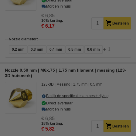
Direct leverbaar
Morgen in huis
€ 6,85
10% korting:
Bestellen
€ 6,17
Nozzle diameter:
+
1
0,2 mm
0,3 mm
0,4 mm
0,5 mm
0,6 mm
Nozzle 0,50 mm | M6x.75 | 1,75 mm filament | messing (123-
3D huismerk)
123-3D
Messing
1,75 mm
0,5 mm
Bekijk de specificaties en beschrijving
Direct leverbaar
Morgen in huis
€ 6,85
15% korting:
Bestellen
€ 5,82