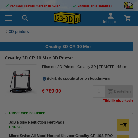
Vandaag besteld morgen in huis!*
Laagste prijs garantie!
Inloggen
3D-printers
Creality 3D CR-10 Max
Creality 3D CR 10 Max 3D Printer
Filament 3D-Printer
Creality 3D
FDM/FFF
45 cm
Bekijk de specificaties en beschrijving
€ 789,00
Bestellen
Tijdelijk uitverkocht
Direct mee bestellen
3dB Noise Reduction Feet Pads
€ 16,50
Micro Swiss All Metal Hotend Kit voor Creality CR-10S PRO