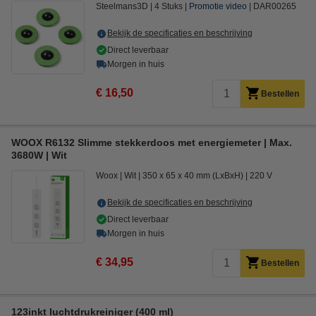
Steelmans3D
4 Stuks
Promotie video
DAR00265
Bekijk de specificaties en beschrijving
Direct leverbaar
Morgen in huis
€ 16,50
Bestellen
WOOX R6132 Slimme stekkerdoos met energiemeter | Max.
3680W | Wit
Woox
Wit
350 x 65 x 40 mm (LxBxH)
220 V
Bekijk de specificaties en beschrijving
Direct leverbaar
Morgen in huis
€ 34,95
Bestellen
123inkt luchtdrukreiniger (400 ml)