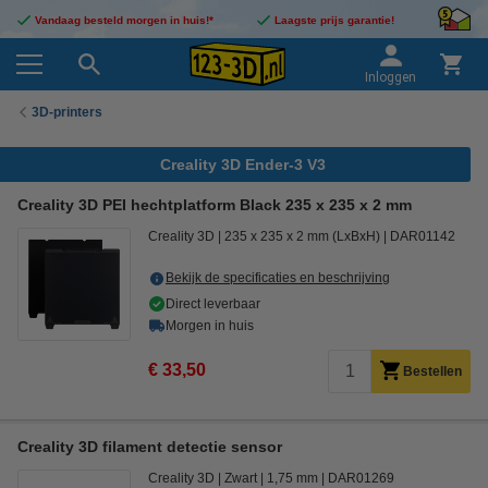
Vandaag besteld morgen in huis!*
Laagste prijs garantie!
Inloggen
3D-printers
Creality 3D Ender-3 V3
Creality 3D PEI hechtplatform Black 235 x 235 x 2 mm
Creality 3D
235 x 235 x 2 mm (LxBxH)
DAR01142
Bekijk de specificaties en beschrijving
Direct leverbaar
Morgen in huis
€ 33,50
Bestellen
Creality 3D filament detectie sensor
Creality 3D
Zwart
1,75 mm
DAR01269