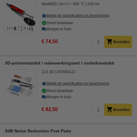
Modifi3D
24 V
+ 450 °C
150 cm
Bekijk de specificaties en beschrijving
Direct leverbaar
Morgen in huis
€ 74,50
Bestellen
3D-printerstartkit / nabewerkingsset / onderhoudskit
123-3D
DGS00122
Bekijk de specificaties en beschrijving
Direct leverbaar
Morgen in huis
€ 82,50
Bestellen
3dB Noise Reduction Feet Pads