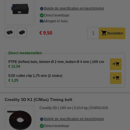
Bekijk de specificaties en beschrijving
Direct leverbaar
Morgen in huis
€ 9,50
Bestellen
Direct meebestellen
PTFE (teflon) buis, binnen Ø 2 mm, buiten Ø 4 mm | 100 cm
€ 12,50
E3D collet clip 1,75 mm (2 stuks)
€ 1,25
Creality 3D K1 (C/Max) Timing belt
Creality 3D
180 cm
0,014 kg
DAR01420
Bekijk de specificaties en beschrijving
Direct leverbaar