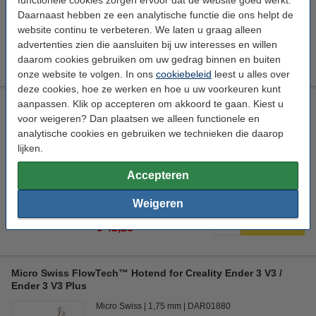
Daarnaast hebben ze een analytische functie die ons helpt de
website continu te verbeteren. We laten u graag alleen
advertenties zien die aansluiten bij uw interesses en willen
LET OP:
daarom cookies gebruiken om uw gedrag binnen en buiten
Van dit artikel is de levertijd momenteel onbekend.
onze website te volgen. In ons
cookiebeleid
leest u alles over
deze cookies, hoe ze werken en hoe u uw voorkeuren kunt
aanpassen. Klik op accepteren om akkoord te gaan. Kiest u
BigTreeTech Panda PWR
voor weigeren? Dan plaatsen we alleen functionele en
Elektronica
BigTreeTech
100-240V
DAR01858
analytische cookies en gebruiken we technieken die daarop
lijken.
Bekijk de specificaties en beschrijving
Direct leverbaar
Accepteren
Morgen in huis
Weigeren
€ 44,50
5% korting:
Bestellen
€ 42,28
Micro Swiss FlowTech™ Hotend for Creality Ender 3 V3 /
Ender 3 V3 Plus
Micro Swiss
1,75 mm
DAR01880