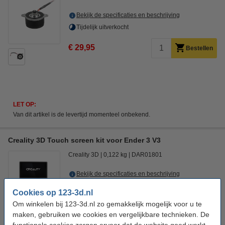
Bekijk de specificaties en beschrijving
Tijdelijk uitverkocht
€ 29,95
Bestellen
LET OP:
Van dit artikel is de levertijd momenteel onbekend.
Creality 3D Touch screen kit voor Ender 3 V3
Creality 3D
0,122 kg
DAR01801
Bekijk de specificaties en beschrijving
Tijdelijk uitverkocht
Cookies op 123-3d.nl
Om winkelen bij 123-3d.nl zo gemakkelijk mogelijk voor u te
€ 49,50
Bestellen
maken, gebruiken we cookies en vergelijkbare technieken. De
functionele cookies zorgen ervoor dat de website goed werkt.