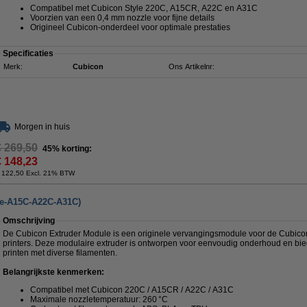
Compatibel met Cubicon Style 220C, A15CR, A22C en A31C
Voorzien van een 0,4 mm nozzle voor fijne details
Origineel Cubicon-onderdeel voor optimale prestaties
Specificaties
Merk:
Cubicon
Ons Artikelnr:
Morgen in huis
€ 269,50
45% korting:
€ 148,23
 122,50 Excl. 21% BTW
le-A15C-A22C-A31C)
Omschrijving
De Cubicon Extruder Module is een originele vervangingsmodule voor de Cubico
printers. Deze modulaire extruder is ontworpen voor eenvoudig onderhoud en bied
printen met diverse filamenten.
Belangrijkste kenmerken:
Compatibel met Cubicon 220C / A15CR / A22C / A31C
Maximale nozzletemperatuur: 260 °C