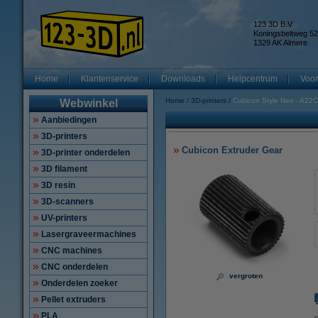
123 3D B.V.
Koningsbeltweg 52
1329 AK Almere
Home
Klantenservice
Downloads
Helpcentrum
Voor
Home
3D-printers
Cubicon Style Neo - A22C
Webwinkel
Aanbiedingen
3D-printers
Cubicon Extruder Gear
3D-printer onderdelen
3D filament
3D resin
3D-scanners
UV-printers
Lasergraveermachines
CNC machines
CNC onderdelen
vergroten
Onderdelen zoeker
Pellet extruders
PLA