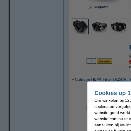
vergroten
€
Cubicon HEPA Filter (A15CR / 
Cookies op 1
Om winkelen bij 123
cookies en vergelij
website goed werkt.
website continu te 
aansluiten bij uw i
binnen en buiten on