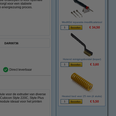
die ontworpen is voor optimale
zorgt voor een stabiele
n energiezuinig proces.
Modifi3d reparatie-/modificatietool
€ 34,50
DAR00736
Hotend reinigingsborstel (koper)
€ 3,60
Direct leverbaar
le voor de extruder van diverse
Heated bed veer 25 mm (4 stuks)
Cubicon Style 220C, Style Plus
odule ideaal voor het printen
€ 5,50