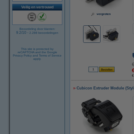
Veilig en vertrouwd
vergroten
Beoordeling door klanten:
9.2
/
10
-
2.288
beoordelingen
This site is protected by
reCAPTCHA and the Google
Privacy Policy
and
Terms of Service
apply.
€
Cubicon Extruder Module (Sty