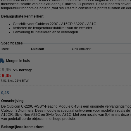
De Cubicon Insulation Heater Extruder rubber cover is een originele isolatiehoes 
thermische isolatie van de extruder bij Cubicon 3D printers. Deze rubberen cover 
temperatuur rondom de hotend, wat resulteert in consistente printresultaten en ee
Belangrijkste kenmerken:
Geschikt voor Cubicon 220C / A15CR / A22C / A31C
Verbetert de temperatuurstabiliteit van de extruder
Eenvoudig te installeren en te vervangen
Specificaties
Merk:
Cubicon
Ons Artikelnr:
Morgen in huis
€ 9,95
5% korting:
€ 9,45
 7,81 Excl. 21% BTW
 0,4S
Omschrijving
De Cubicon C-220C-ASSY-Heating Module 0,4S is een originele vervangingsmodu
Cubicon 3D-printers. Deze module is speciaal ontworpen voor modellen zoals de 
A15CR, Style Neo A22C en Style Neo A31C. Met een nozzle van 0,4 mm is deze m
van gedetailleerde objecten met hoge precisie.
Belangrijkste kenmerken: