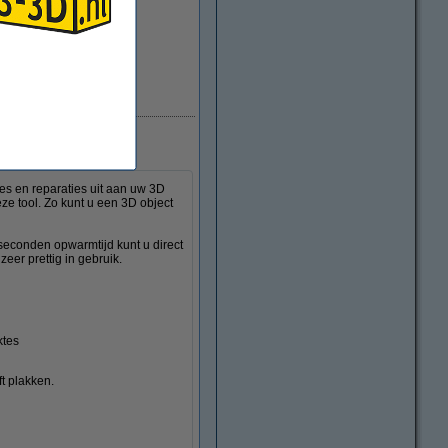
Direct leverbaar
es en reparaties uit aan uw 3D
ze tool. Zo kunt u een 3D object
seconden opwarmtijd kunt u direct
zeer prettig in gebruik.
ktes
ft plakken.