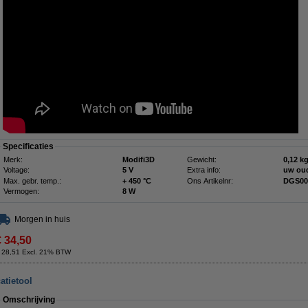
Specificaties
Merk:
Modifi3D
Gewicht:
0,12 k
Voltage:
5 V
Extra info:
uw ou
Max. gebr. temp.:
+ 450 °C
Ons Artikelnr:
DGS00
Vermogen:
8 W
Morgen in huis
€ 34,50
 28,51 Excl. 21% BTW
atietool
Omschrijving