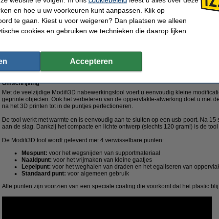
rken en hoe u uw voorkeuren kunt aanpassen. Klik op
Morgen in huis
ord te gaan. Kiest u voor weigeren? Dan plaatsen we alleen
ytische cookies en gebruiken we technieken die daarop lijken.
€ 21,50
40% korting:
€ 12,90
 10,66 Excl. 21% BTW
en
Accepteren
tool
Omschrijving
Met de veelzijdige Modifi3D nabewerkingstool voert u eenvoudig kleine modificati
geprinte objecten. Ook het verbeteren van de oppervlakte-afwerking doet u met de
na het 3D printen tot in de puntjes perfectioneren.
De tool werkt met warmte en is eenvoudig aan te sluiten op een usb-poort. Na 15 
aan de slag. Dankzij het compacte en lichte ontwerp (slechts 120 gram!) is de tool 
De Modifi3D tool wordt geleverd met 4 verwisselbare punten:
Mespunt:
voor het wegsnijden van supportmateriaal
Naaldpunt:
voor het vrijmaken van kleine gaatjes
Lepelpunt:
voor het weghalen van draden en het egaliseren van oppervla
Standaard punt:
voor algemeen gebruik
Alle punten zijn voorzien van een speciale coating die voorkomt dat het plastic blij