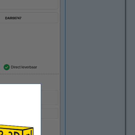
DAR00747
Direct leverbaar
et wordt aangeraden om,
DAR00749