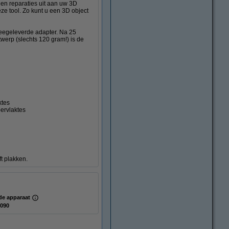
 en reparaties uit aan uw 3D
ze tool. Zo kunt u een 3D object
meegeleverde adapter. Na 25
werp (slechts 120 gram!) is de
ktes
ervlaktes
ft plakken.
g
de apparaat
090