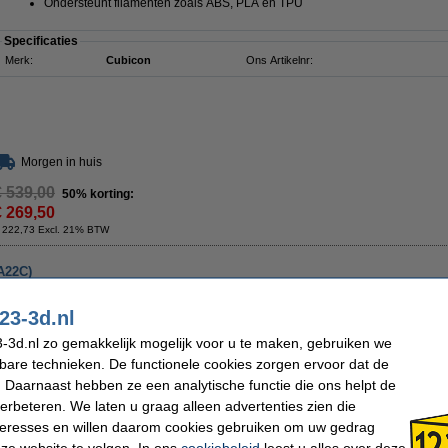
Ondersteunt filamenten zoals ABS, PLA en TPU
Specificaties
Merk:
Cubicon
Ons Artikelnr:
Morgen in huis
€ 539,00
50% korting:
€ 269,50
 222,73 Excl. 21% BTW
A22C)
Omschrijving
23-3d.nl
Dit is een vervangend HEPA filter voor uw Cubicon A15CR of A22C 3D printer. H
afhankelijk van hoeveel u print, het filter iedere vier maanden te vervangen.
-3d.nl zo gemakkelijk mogelijk voor u te maken, gebruiken we
Specificaties
kbare technieken. De functionele cookies zorgen ervoor dat de
Merk:
Cubicon
Ons Artikelnr:
 Daarnaast hebben ze een analytische functie die ons helpt de
verbeteren. We laten u graag alleen advertenties zien die
Dit product mag maximaal 1 keer besteld worden.
nteresses en willen daarom cookies gebruiken om uw gedrag
ze website te volgen. In ons
cookiebeleid
leest u alles over deze