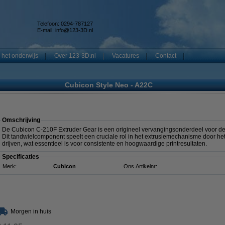
Telefoon: 0294-787127
E-mail:
info@123-3D.nl
 het onderwijs
Over 123-3D.nl
Vacatures
Contact
Cubicon Style Neo - A22C
Omschrijving
De Cubicon C-210F Extruder Gear is een origineel vervangingsonderdeel voor de
Dit tandwielcomponent speelt een cruciale rol in het extrusiemechanisme door he
drijven, wat essentieel is voor consistente en hoogwaardige printresultaten.
Specificaties
Merk:
Cubicon
Ons Artikelnr:
Morgen in huis