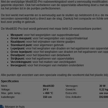
Met de veelzijdige Modifi3D Pro nabewerkingstool voert u eenvoudig modificaties
geprinte objecten. Ook het verbeteren van de oppervlakte-afwerking doet u met de
na het printen tot in de puntjes perfectioneren.
De tool werkt met warmte en is eenvoudig aan te sluiten op netstroom d.m.v. de 
seconden opwarmtijd kunt u direct aan de slag. Dankzij het compacte en lichte ont
tool zeer prettig in gebruik.
De Modifi3D Pro tool wordt geleverd met maar liefst 10 verwisselbare punten:
Mespunt:
voor het wegsnijden van supportmateriaal
Groot mespunt:
voor het wegsnijden van supportmateriaal
Naaldpunt:
voor het vrijmaken van kleine gaatjes
Standaard punt:
voor algemeen gebruik
Lepelpunt:
voor het weghalen van draden en het egaliseren van oppervla
Grote lepelpunt:
voor het weghalen van draden en het egaliseren van opp
Detailpunt:
voor het bijwerken van detailwerk
Strijkpunt:
voor het egaliseren van oppervlaktes
Verzinkingpunt:
voor het maken van verzinkgaten
Invoegpunt:
voor het invoegen van metalen onderdelen
Alle punten zijn voorzien van een speciale coating die voorkomt dat het plastic blij
Specificaties
Merk:
Modifi3D
Vermogen:
30 W
Voltage:
24 V
Gewicht:
0,12 k
Max. gebr. temp.:
+ 450 °C
Extra info:
uw ou
kabellengte:
150 cm
Ons Artikelnr:
DGS00
Morgen in huis