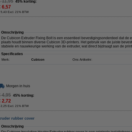
€ 11,95
45% korting:
€ 6,57
 5,43 Excl. 21% BTW
Omschrijving
De Cubicon Extruder Fixing Bolt is een essentieel bevestigingsonderdeel dat de e
plaats houdt binnen diverse Cubicon 3D-printers. Het gebruik van de juiste bevest
stabiele en nauwkeurige werking van de extruder, wat direct bijdraagt aan de printk
Specificaties
Merk:
Cubicon
Ons Artikelnr:
Morgen in huis
€ 4,95
45% korting:
€ 2,72
 2,25 Excl. 21% BTW
truder rubber cover
Omschrijving