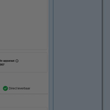
g
de apparaat
007
Direct leverbaar