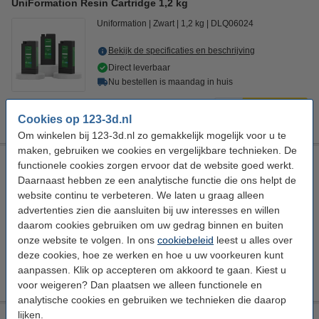
UniFormation Resin Cartridge 1,2 kg
Uniformation
Zwart
1,2 kg
DLQ06024
Bekijk de specificaties en beschrijving
Direct leverbaar
Nu bestellen is maandag in huis
€ 5,50
Bestellen
Cookies op 123-3d.nl
Om winkelen bij 123-3d.nl zo gemakkelijk mogelijk voor u te
maken, gebruiken we cookies en vergelijkbare technieken. De
Modifi3d reparatie-/modificatietool
functionele cookies zorgen ervoor dat de website goed werkt.
Daarnaast hebben ze een analytische functie die ons helpt de
Modifi3D
5 V
+ 450 °C
8 W
website continu te verbeteren. We laten u graag alleen
Bekijk de specificaties en beschrijving
advertenties zien die aansluiten bij uw interesses en willen
daarom cookies gebruiken om uw gedrag binnen en buiten
Direct leverbaar
onze website te volgen. In ons
cookiebeleid
leest u alles over
Nu bestellen is maandag in huis
deze cookies, hoe ze werken en hoe u uw voorkeuren kunt
€ 34,50
aanpassen. Klik op accepteren om akkoord te gaan. Kiest u
Bestellen
voor weigeren? Dan plaatsen we alleen functionele en
analytische cookies en gebruiken we technieken die daarop
lijken.