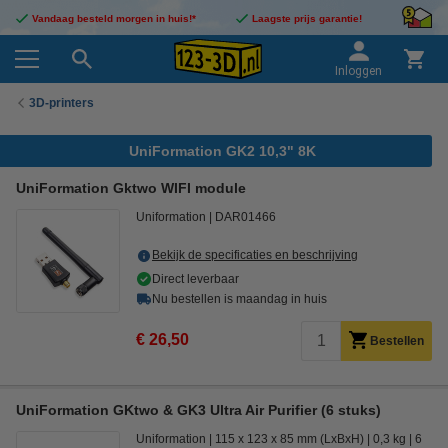
Vandaag besteld morgen in huis!*
Laagste prijs garantie!
Inloggen
3D-printers
UniFormation GK2 10,3" 8K
UniFormation Gktwo WIFI module
Uniformation
DAR01466
Bekijk de specificaties en beschrijving
Direct leverbaar
Nu bestellen is maandag in huis
€ 26,50
Bestellen
UniFormation GKtwo & GK3 Ultra Air Purifier (6 stuks)
Uniformation
115 x 123 x 85 mm (LxBxH)
0,3 kg
6