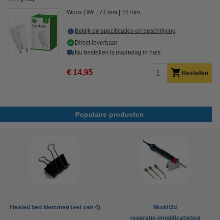
Woox
Wit
77 mm
45 mm
Bekijk de specificaties en beschrijving
Direct leverbaar
Nu bestellen is maandag in huis
€ 14,95
Bestellen
Populaire producten
Heated bed klemmen (set van 4)
Modifi3d
reparatie-/modificatietool