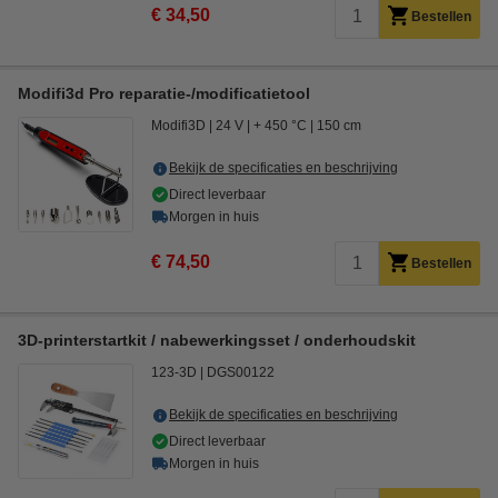
€ 34,50
Bestellen
Modifi3d Pro reparatie-/modificatietool
Modifi3D
24 V
+ 450 °C
150 cm
Bekijk de specificaties en beschrijving
Direct leverbaar
Morgen in huis
€ 74,50
Bestellen
3D-printerstartkit / nabewerkingsset / onderhoudskit
123-3D
DGS00122
Bekijk de specificaties en beschrijving
Direct leverbaar
Morgen in huis