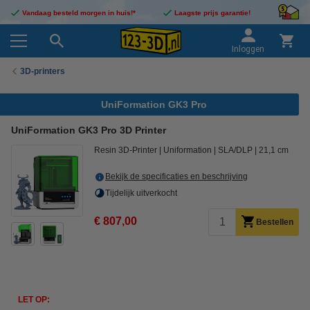
Vandaag besteld morgen in huis!*
Laagste prijs garantie!
Inloggen
3D-printers
UniFormation GK3 Pro
UniFormation GK3 Pro 3D Printer
Resin 3D-Printer
Uniformation
SLA/DLP
21,1 cm
Bekijk de specificaties en beschrijving
Tijdelijk uitverkocht
€ 807,00
Bestellen
LET OP: