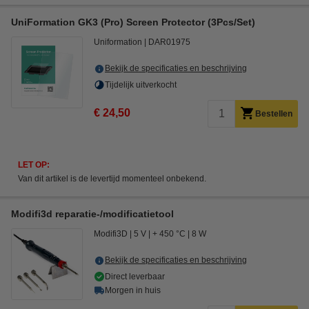
UniFormation GK3 (Pro) Screen Protector (3Pcs/Set)
Uniformation
DAR01975
Bekijk de specificaties en beschrijving
Tijdelijk uitverkocht
€ 24,50
Bestellen
LET OP:
Van dit artikel is de levertijd momenteel onbekend.
Modifi3d reparatie-/modificatietool
Modifi3D
5 V
+ 450 °C
8 W
Bekijk de specificaties en beschrijving
Direct leverbaar
Morgen in huis