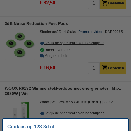
€ 82,50
Bestellen
3dB Noise Reduction Feet Pads
Steelmans3D
4 Stuks
Promotie video
DAR00265
Bekijk de specificaties en beschrijving
Direct leverbaar
Morgen in huis
€ 16,50
Bestellen
WOOX R6132 Slimme stekkerdoos met energiemeter | Max.
3680W | Wit
Woox
Wit
350 x 65 x 40 mm (LxBxH)
220 V
Bekijk de specificaties en beschrijving
Direct leverbaar
Morgen in huis
Cookies op 123-3d.nl