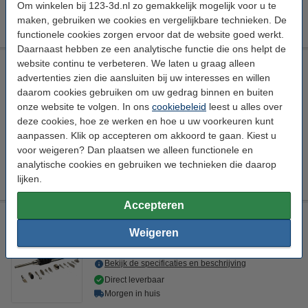
Om winkelen bij 123-3d.nl zo gemakkelijk mogelijk voor u te
€ 34,95
Bestellen
maken, gebruiken we cookies en vergelijkbare technieken. De
functionele cookies zorgen ervoor dat de website goed werkt.
Daarnaast hebben ze een analytische functie die ons helpt de
website continu te verbeteren. We laten u graag alleen
123inkt luchtdrukreiniger (400 ml)
advertenties zien die aansluiten bij uw interesses en willen
123inkt
400 ml
301186
Download
daarom cookies gebruiken om uw gedrag binnen en buiten
onze website te volgen. In ons
cookiebeleid
leest u alles over
Bekijk de specificaties en beschrijving
deze cookies, hoe ze werken en hoe u uw voorkeuren kunt
Direct leverbaar
aanpassen. Klik op accepteren om akkoord te gaan. Kiest u
Morgen in huis
voor weigeren? Dan plaatsen we alleen functionele en
analytische cookies en gebruiken we technieken die daarop
€ 5,95
Bestellen
lijken.
Accepteren
Modifi3D Pro 2 reparatie-/modificatietool
Weigeren
Modifi3D
24 V
+ 480 °C
150 cm
Bekijk de specificaties en beschrijving
Direct leverbaar
Morgen in huis