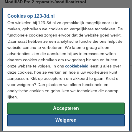
Modifi3D Pro 2 reparatie-/modificatietool
Modifi3D
24 V
+ 480 °C
150 cm
Cookies op 123-3d.nl
Bekijk de specificaties en beschrijving
Om winkelen bij 123-3d.nl zo gemakkelijk mogelijk voor u te
maken, gebruiken we cookies en vergelijkbare technieken. De
Direct leverbaar
Morgen in huis
functionele cookies zorgen ervoor dat de website goed werkt.
Daarnaast hebben ze een analytische functie die ons helpt de
€ 69,95
Bestellen
website continu te verbeteren. We laten u graag alleen
advertenties zien die aansluiten bij uw interesses en willen
daarom cookies gebruiken om uw gedrag binnen en buiten
onze website te volgen. In ons
cookiebeleid
leest u alles over
deze cookies, hoe ze werken en hoe u uw voorkeuren kunt
Creality 3D Air Purifier-FDM
aanpassen. Klik op accepteren om akkoord te gaan. Kiest u
Creality 3D
360 W
DAR02819
voor weigeren? Dan plaatsen we alleen functionele en
analytische cookies en gebruiken we technieken die daarop
Bekijk de specificaties en beschrijving
lijken.
Tijdelijk uitverkocht
Accepteren
€ 574,50
Bestellen
Weigeren