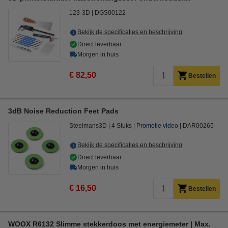
123-3D
DGS00122
Bekijk de specificaties en beschrijving
Direct leverbaar
Morgen in huis
€ 82,50
Bestellen
3dB Noise Reduction Feet Pads
Steelmans3D
4 Stuks
Promotie video
DAR00265
Bekijk de specificaties en beschrijving
Direct leverbaar
Morgen in huis
€ 16,50
Bestellen
WOOX R6132 Slimme stekkerdoos met energiemeter | Max.