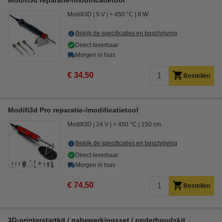
Modifi3d reparatie-/modificatietool
Modifi3D
5 V
+ 450 °C
8 W
Bekijk de specificaties en beschrijving
Direct leverbaar
Morgen in huis
€ 34,50
Bestellen
Modifi3d Pro reparatie-/modificatietool
Modifi3D
24 V
+ 450 °C
150 cm
Bekijk de specificaties en beschrijving
Direct leverbaar
Morgen in huis
€ 74,50
Bestellen
3D-printerstartkit / nabewerkingsset / onderhoudskit