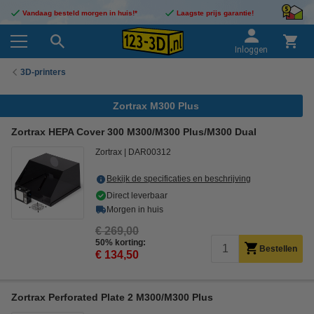
Vandaag besteld morgen in huis!*
Laagste prijs garantie!
Inloggen
3D-printers
Zortrax M300 Plus
Zortrax HEPA Cover 300 M300/M300 Plus/M300 Dual
Zortrax
DAR00312
Bekijk de specificaties en beschrijving
Direct leverbaar
Morgen in huis
€ 269,00
50% korting:
Bestellen
€ 134,50
Zortrax Perforated Plate 2 M300/M300 Plus