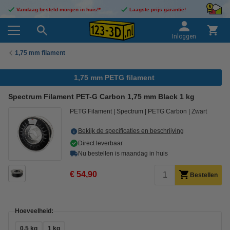
Vandaag besteld morgen in huis!*
Laagste prijs garantie!
Inloggen
1,75 mm filament
1,75 mm PETG filament
Spectrum Filament PET-G Carbon 1,75 mm Black 1 kg
PETG Filament
Spectrum
PETG Carbon
Zwart
Bekijk de specificaties en beschrijving
Direct leverbaar
Nu bestellen is maandag in huis
€ 54,90
Bestellen
Hoeveelheid:
0,5 kg
1 kg