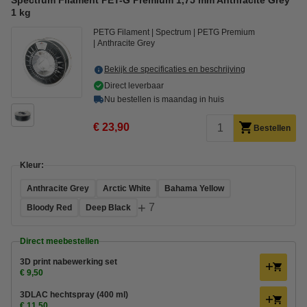
Spectrum Filament PET-G Premium 1,75 mm Anthracite Grey
1 kg
PETG Filament
Spectrum
PETG Premium
Anthracite Grey
Bekijk de specificaties en beschrijving
Direct leverbaar
Nu bestellen is maandag in huis
€ 23,90
Bestellen
Kleur:
Anthracite Grey
Arctic White
Bahama Yellow
+
7
Bloody Red
Deep Black
Direct meebestellen
3D print nabewerking set
€ 9,50
3DLAC hechtspray (400 ml)
€ 11,50