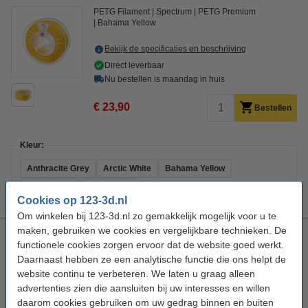
PETG Filament
Spectrum
PETG Premium
Bahama Yellow
Bekijk de specificaties en beschrijving
Direct leverbaar
Nu bestellen is maandag in huis
€ 23,90
Bestellen
Kleur:
Anthracite Grey
Arctic White
Bahama Yellow
+
7
Bloody Red
Deep Black
Cookies op 123-3d.nl
Om winkelen bij 123-3d.nl zo gemakkelijk mogelijk voor u te
maken, gebruiken we cookies en vergelijkbare technieken. De
Spectrum Filament PET-G Premium 1,75 mm Glassy 1 kg
functionele cookies zorgen ervoor dat de website goed werkt.
PETG Filament
Spectrum
PETG Premium
Glassy
Daarnaast hebben ze een analytische functie die ons helpt de
website continu te verbeteren. We laten u graag alleen
Bekijk de specificaties en beschrijving
advertenties zien die aansluiten bij uw interesses en willen
Direct leverbaar
daarom cookies gebruiken om uw gedrag binnen en buiten