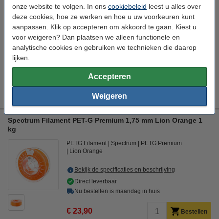
Nu bestellen is maandag in huis
onze website te volgen. In ons
cookiebeleid
leest u alles over
deze cookies, hoe ze werken en hoe u uw voorkeuren kunt
€ 23,90
Bestellen
aanpassen. Klik op accepteren om akkoord te gaan. Kiest u
voor weigeren? Dan plaatsen we alleen functionele en
analytische cookies en gebruiken we technieken die daarop
Kleur:
lijken.
Anthracite Grey
Arctic White
Bahama Yellow
Accepteren
+
7
Bloody Red
Deep Black
Weigeren
Spectrum Filament PET-G Premium 1,75 mm Lion Orange 1
kg
PETG Filament
Spectrum
PETG Premium
Lion Orange
Bekijk de specificaties en beschrijving
Direct leverbaar
Nu bestellen is maandag in huis
€ 23,90
Bestellen