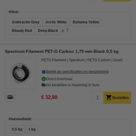
Kleur:
Anthracite Grey
Arctic White
Bahama Yellow
+
7
Bloody Red
Deep Black
Spectrum Filament PET-G Carbon 1,75 mm Black 0,5 kg
PETG Filament
Spectrum
PETG Carbon
Zwart
Bekijk de specificaties en beschrijving
Direct leverbaar
Nu bestellen is maandag in huis
€ 32,90
Bestellen
Hoeveelheid:
0,5 kg
1 kg