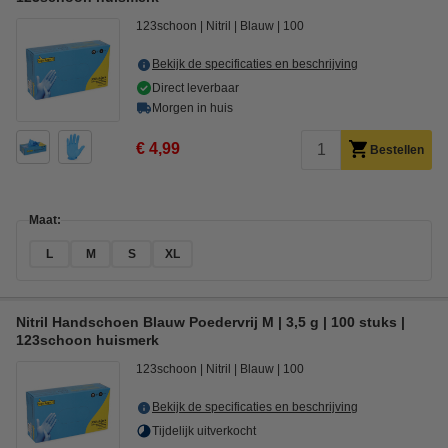
123schoon
Nitril
Blauw
100
Bekijk de specificaties en beschrijving
Direct leverbaar
Morgen in huis
€ 4,99
Bestellen
Maat:
L
M
S
XL
Nitril Handschoen Blauw Poedervrij M | 3,5 g | 100 stuks |
123schoon huismerk
123schoon
Nitril
Blauw
100
Bekijk de specificaties en beschrijving
Tijdelijk uitverkocht