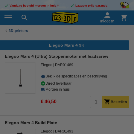
Vandaag besteld morgen in huis!*
Laagste prijs garantie!
Inloggen
3D-printers
Elegoo Mars 4 9K
Elegoo Mars 4 (Ultra) Stappenmotor met leadscrew
Elegoo
DAR01489
Bekijk de specificaties en beschrijving
Direct leverbaar
Morgen in huis
€ 46,50
Bestellen
Elegoo Mars 4 Build Plate
Elegoo
DAR01493