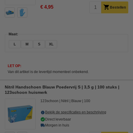
€ 4,95
Bestellen
Maat:
L
M
S
XL
LET OP:
Van dit artikel is de levertijd momenteel onbekend.
Nitril Handschoen Blauw Poedervrij S | 3,5 g | 100 stuks |
123schoon huismerk
123schoon
Nitril
Blauw
100
Bekijk de specificaties en beschrijving
Direct leverbaar
Morgen in huis