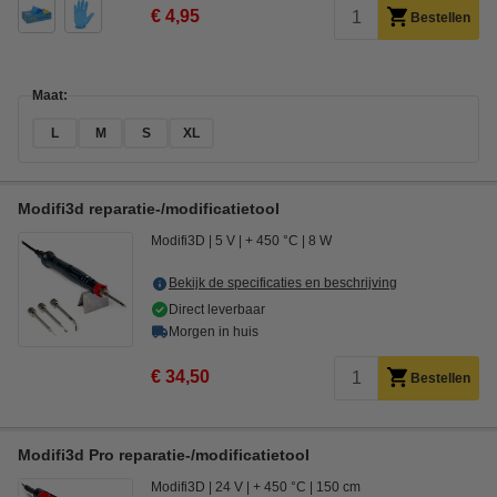
€ 4,95
Bestellen
Maat:
L
M
S
XL
Modifi3d reparatie-/modificatietool
Modifi3D
5 V
+ 450 °C
8 W
Bekijk de specificaties en beschrijving
Direct leverbaar
Morgen in huis
€ 34,50
Bestellen
Modifi3d Pro reparatie-/modificatietool
Modifi3D
24 V
+ 450 °C
150 cm