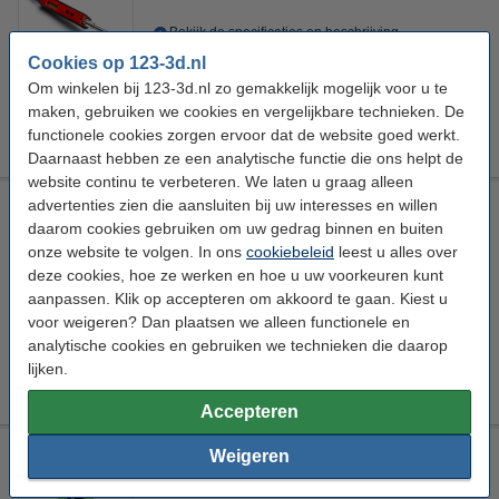
Bekijk de specificaties en beschrijving
Direct leverbaar
Cookies op 123-3d.nl
Morgen in huis
Om winkelen bij 123-3d.nl zo gemakkelijk mogelijk voor u te
maken, gebruiken we cookies en vergelijkbare technieken. De
€ 74,50
Bestellen
functionele cookies zorgen ervoor dat de website goed werkt.
Daarnaast hebben ze een analytische functie die ons helpt de
website continu te verbeteren. We laten u graag alleen
advertenties zien die aansluiten bij uw interesses en willen
3D-printerstartkit / nabewerkingsset / onderhoudskit
daarom cookies gebruiken om uw gedrag binnen en buiten
123-3D
DGS00122
onze website te volgen. In ons
cookiebeleid
leest u alles over
deze cookies, hoe ze werken en hoe u uw voorkeuren kunt
Bekijk de specificaties en beschrijving
aanpassen. Klik op accepteren om akkoord te gaan. Kiest u
Direct leverbaar
voor weigeren? Dan plaatsen we alleen functionele en
Morgen in huis
analytische cookies en gebruiken we technieken die daarop
lijken.
€ 82,50
Bestellen
Accepteren
3dB Noise Reduction Feet Pads
Weigeren
Steelmans3D
4 Stuks
Promotie video
DAR00265