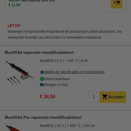
3DLAC hechtspray (400 ml)
€ 11,50
LET OP:
Vanwege het gewicht/formaat wordt dit product per pallet verzonden. De
verwachte levertijd van dit product is momenteel onbekend.
Modifi3d reparatie-/modificatietool
Modifi3D
5 V
+ 450 °C
8 W
Bekijk de specificaties en beschrijving
Direct leverbaar
Morgen in huis
€ 34,50
Bestellen
Modifi3d Pro reparatie-/modificatietool
Modifi3D
24 V
+ 450 °C
150 cm