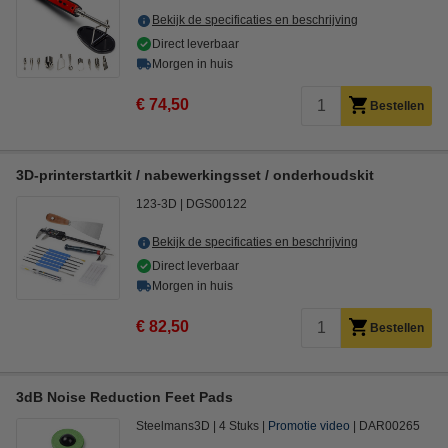
Bekijk de specificaties en beschrijving
Direct leverbaar
Morgen in huis
€ 74,50
Bestellen
3D-printerstartkit / nabewerkingsset / onderhoudskit
123-3D
DGS00122
Bekijk de specificaties en beschrijving
Direct leverbaar
Morgen in huis
€ 82,50
Bestellen
3dB Noise Reduction Feet Pads
Steelmans3D
4 Stuks
Promotie video
DAR00265