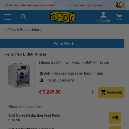
Vandaag besteld morgen in huis!*
Laagste prijs garantie!
Inloggen
Plug & Print printers
Felix Pro L
Felix Pro L 3D-Printer
Filament 3D-Printer
Felix
FDM/FFF
30 cm
Bekijk de specificaties en beschrijving
Tijdelijk uitverkocht
€ 9.249,00
Bestellen
Direct mee bestellen
3dB Noise Reduction Feet Pads
€ 16,50