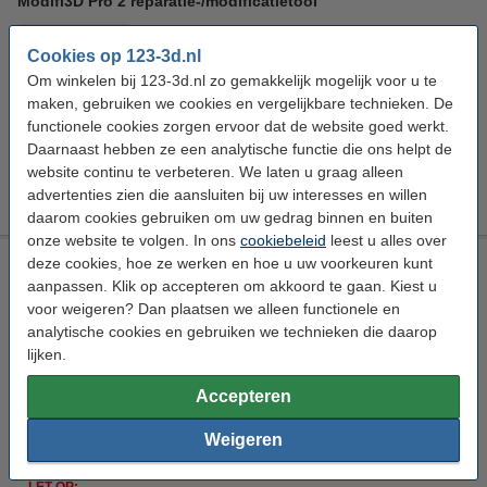
Modifi3D Pro 2 reparatie-/modificatietool
Modifi3D
24 V
+ 480 °C
150 cm
Cookies op 123-3d.nl
Bekijk de specificaties en beschrijving
Om winkelen bij 123-3d.nl zo gemakkelijk mogelijk voor u te
Direct leverbaar
maken, gebruiken we cookies en vergelijkbare technieken. De
Morgen in huis
functionele cookies zorgen ervoor dat de website goed werkt.
Daarnaast hebben ze een analytische functie die ons helpt de
€ 69,95
Bestellen
website continu te verbeteren. We laten u graag alleen
advertenties zien die aansluiten bij uw interesses en willen
daarom cookies gebruiken om uw gedrag binnen en buiten
onze website te volgen. In ons
cookiebeleid
leest u alles over
Creality 3D Air Purifier-FDM
deze cookies, hoe ze werken en hoe u uw voorkeuren kunt
aanpassen. Klik op accepteren om akkoord te gaan. Kiest u
Creality 3D
360 W
DAR02819
voor weigeren? Dan plaatsen we alleen functionele en
analytische cookies en gebruiken we technieken die daarop
Bekijk de specificaties en beschrijving
lijken.
Tijdelijk uitverkocht
Accepteren
€ 574,50
Bestellen
Weigeren