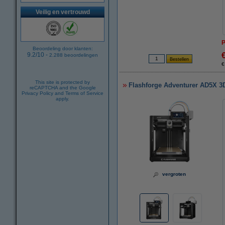
Veilig en vertrouwd
P
Beoordeling door klanten:
9.2
/
10
-
2.288
beoordelingen
€
This site is protected by
Flashforge Adventurer AD5X 3D
reCAPTCHA and the Google
Privacy Policy
and
Terms of Service
apply.
vergroten