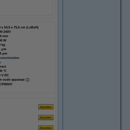
49 x 54,9 x 75,5 cm (LxBxH)
00-240V
,4 mm
00 W
0 kg
1 μm
,5 μm
romotievideo
a
irect
00 °C
4 V DC
w oude apparaat
CP00047