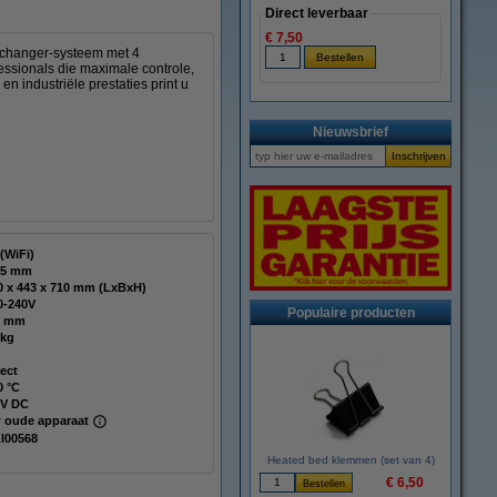
Direct leverbaar
€ 7,50
olchanger-systeem met 4
essionals die maximale controle,
n industriële prestaties print u
Nieuwsbrief
 (WiFi)
75 mm
520 x 443 x 710 mm (LxBxH)
0-240V
Populaire producten
4 mm
 kg
rect
0 °C
 V DC
 oude apparaat
I00568
Heated bed klemmen (set van 4)
€ 6,50