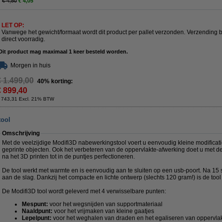
€ 4,50
€ 4,05
LET OP:
Vanwege het gewicht/formaat wordt dit product per pallet verzonden. Verzending 
direct voorradig.
Dit product mag maximaal 1 keer besteld worden.
Morgen in huis
€ 1.499,00
40% korting:
€ 899,40
 743,31 Excl. 21% BTW
tool
Omschrijving
Met de veelzijdige Modifi3D nabewerkingstool voert u eenvoudig kleine modificati
geprinte objecten. Ook het verbeteren van de oppervlakte-afwerking doet u met de
na het 3D printen tot in de puntjes perfectioneren.
De tool werkt met warmte en is eenvoudig aan te sluiten op een usb-poort. Na 15 
aan de slag. Dankzij het compacte en lichte ontwerp (slechts 120 gram!) is de tool 
De Modifi3D tool wordt geleverd met 4 verwisselbare punten:
Mespunt:
voor het wegsnijden van supportmateriaal
Naaldpunt:
voor het vrijmaken van kleine gaatjes
Lepelpunt:
voor het weghalen van draden en het egaliseren van oppervla