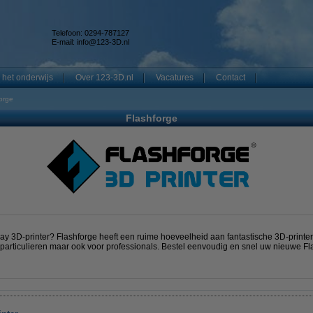
Telefoon: 0294-787127
E-mail:
info@123-3D.nl
 het onderwijs
Over 123-3D.nl
Vacatures
Contact
orge
Flashforge
y 3D-printer? Flashforge heeft een ruime hoeveelheid aan fantastische 3D-printer
oor particulieren maar ook voor professionals. Bestel eenvoudig en snel uw nieuwe F