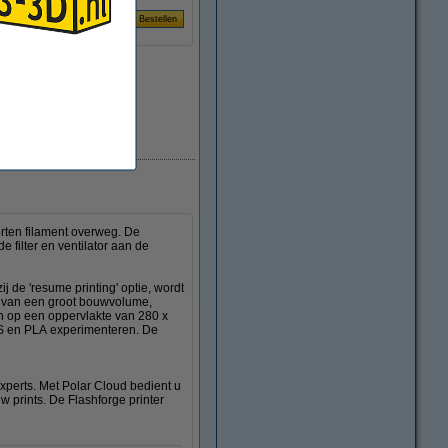
Direct leverbaar
orten filament overweg. De
 filter en ventilator aan de
j de 'resume printing' optie, wordt
en van een groot bouwvolume,
en op een oppervlakte van 280 x
BS en PLA experimenteren. De
experts. Met Polar Cloud bedient u
 prints. De Flashforge printer