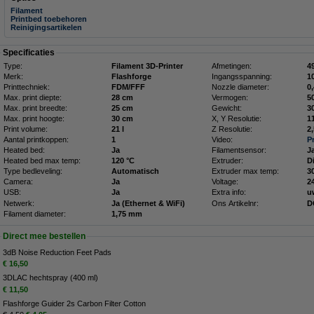
Filament
Printbed toebehoren
Reinigingsartikelen
Specificaties
Type:
Filament 3D-Printer
Afmetingen:
Merk:
Flashforge
Ingangsspanning:
1
Printtechniek:
FDM/FFF
Nozzle diameter:
0
Max. print diepte:
28 cm
Vermogen:
5
Max. print breedte:
25 cm
Gewicht:
3
Max. print hoogte:
30 cm
X, Y Resolutie:
1
Print volume:
21 l
Z Resolutie:
2
Aantal printkoppen:
1
Video:
P
Heated bed:
Ja
Filamentsensor:
J
Heated bed max temp:
120 °C
Extruder:
D
Type bedleveling:
Automatisch
Extruder max temp:
3
Camera:
Ja
Voltage:
2
USB:
Ja
Extra info:
u
Netwerk:
Ja (Ethernet & WiFi)
Ons Artikelnr:
D
Filament diameter:
1,75 mm
Direct mee bestellen
3dB Noise Reduction Feet Pads
€ 16,50
3DLAC hechtspray (400 ml)
€ 11,50
Flashforge Guider 2s Carbon Filter Cotton