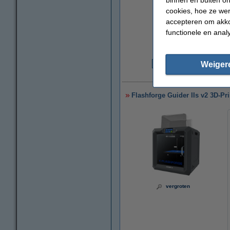
cookies, hoe ze we
accepteren om akko
functionele en anal
Weiger
€
€
Flashforge Guider IIs v2 3D-Pri
vergroten