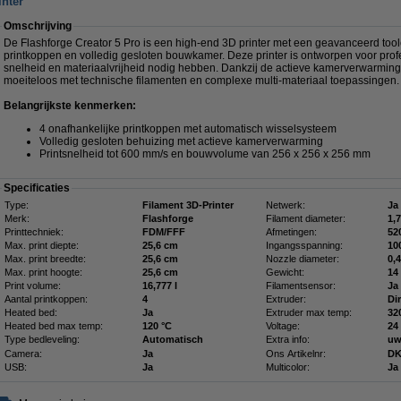
inter
Omschrijving
De Flashforge Creator 5 Pro is een high-end 3D printer met een geavanceerd to
printkoppen en volledig gesloten bouwkamer. Deze printer is ontworpen voor prof
snelheid en materiaalvrijheid nodig hebben. Dankzij de actieve kamerverwarming e
moeiteloos met technische filamenten en complexe multi-materiaal toepassingen.
Belangrijkste kenmerken:
4 onafhankelijke printkoppen met automatisch wisselsysteem
Volledig gesloten behuizing met actieve kamerverwarming
Printsnelheid tot 600 mm/s en bouwvolume van 256 x 256 x 256 mm
Specificaties
Type:
Filament 3D-Printer
Netwerk:
Ja
Merk:
Flashforge
Filament diameter:
1,
Printtechniek:
FDM/FFF
Afmetingen:
Max. print diepte:
25,6 cm
Ingangsspanning:
10
Max. print breedte:
25,6 cm
Nozzle diameter:
0,
Max. print hoogte:
25,6 cm
Gewicht:
14
Print volume:
16,777 l
Filamentsensor:
Ja
Aantal printkoppen:
4
Extruder:
Di
Heated bed:
Ja
Extruder max temp:
32
Heated bed max temp:
120 °C
Voltage:
24
Type bedleveling:
Automatisch
Extra info:
uw
Camera:
Ja
Ons Artikelnr:
DK
USB:
Ja
Multicolor:
Ja