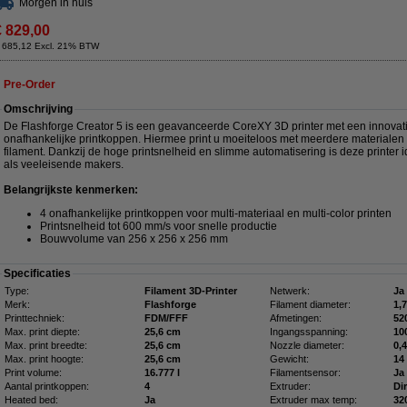
Morgen in huis
€ 829,00
 685,12 Excl. 21% BTW
Pre-Order
Omschrijving
De Flashforge Creator 5 is een geavanceerde CoreXY 3D printer met een innovati
onafhankelijke printkoppen. Hiermee print u moeiteloos met meerdere materialen 
filament. Dankzij de hoge printsnelheid en slimme automatisering is deze printer 
als veeleisende makers.
Belangrijkste kenmerken:
4 onafhankelijke printkoppen voor multi-materiaal en multi-color printen
Printsnelheid tot 600 mm/s voor snelle productie
Bouwvolume van 256 x 256 x 256 mm
Specificaties
Type:
Filament 3D-Printer
Netwerk:
Ja
Merk:
Flashforge
Filament diameter:
1,
Printtechniek:
FDM/FFF
Afmetingen:
Max. print diepte:
25,6 cm
Ingangsspanning:
10
Max. print breedte:
25,6 cm
Nozzle diameter:
0,
Max. print hoogte:
25,6 cm
Gewicht:
14
Print volume:
16.777 l
Filamentsensor:
Ja
Aantal printkoppen:
4
Extruder:
Di
Heated bed:
Ja
Extruder max temp:
32