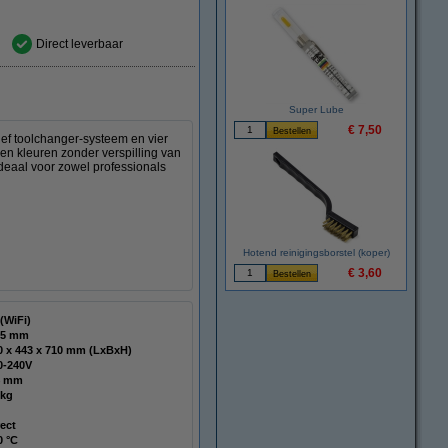
Direct leverbaar
Super Lube
€ 7,50
ef toolchanger-systeem en vier
en kleuren zonder verspilling van
ideaal voor zowel professionals
Hotend reinigingsborstel (koper)
€ 3,60
 (WiFi)
75 mm
520 x 443 x 710 mm (LxBxH)
0-240V
4 mm
 kg
rect
0 °C