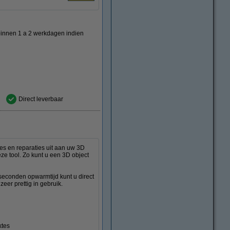
binnen 1 a 2 werkdagen indien
Direct leverbaar
es en reparaties uit aan uw 3D
ze tool. Zo kunt u een 3D object
seconden opwarmtijd kunt u direct
zeer prettig in gebruik.
ktes