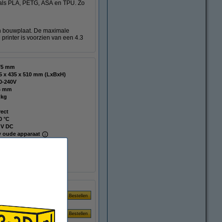
oals PLA, PETG, ASA en TPU. Zo
en bouwplaat. De maximale
printer is voorzien van een 4.3
75 mm
435 x 435 x 510 mm (LxBxH)
0-240V
4 mm
 kg
rect
0 °C
 V DC
 oude apparaat
I00305
wnload