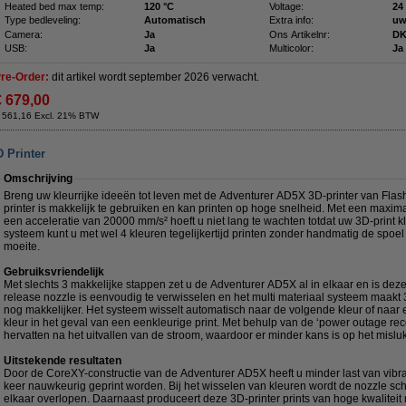
Heated bed max temp:
120 °C
Voltage:
24
Type bedleveling:
Automatisch
Extra info:
uw
Camera:
Ja
Ons Artikelnr:
DK
USB:
Ja
Multicolor:
Ja
re-Order:
dit artikel wordt september 2026 verwacht.
€ 679,00
 561,16 Excl. 21% BTW
 Printer
Omschrijving
Breng uw kleurrijke ideeën tot leven met de Adventurer AD5X 3D-printer van Flash
printer is makkelijk te gebruiken en kan printen op hoge snelheid. Met een maxim
een acceleratie van 20000 mm/s² hoeft u niet lang te wachten totdat uw 3D-print kla
systeem kunt u met wel 4 kleuren tegelijkertijd printen zonder handmatig de spoel 
moeite.
Gebruiksvriendelijk
Met slechts 3 makkelijke stappen zet u de Adventurer AD5X al in elkaar en is deze
release nozzle is eenvoudig te verwisselen en het multi materiaal systeem maakt
nog makkelijker. Het systeem wisselt automatisch naar de volgende kleur of naar
kleur in het geval van een eenkleurige print. Met behulp van de ‘power outage reco
hervatten na het uitvallen van de stroom, waardoor er minder kans is op het mislu
Uitstekende resultaten
Door de CoreXY-constructie van de Adventurer AD5X heeft u minder last van vibra
keer nauwkeurig geprint worden. Bij het wisselen van kleuren wordt de nozzle sc
elkaar overlopen. Daarnaast produceert deze 3D-printer prints van hoge kwalitei