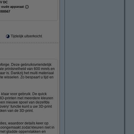
 V DC
 oude apparaat
I00567
Tijdelijk uitverkocht
forge. Deze gebruiksvriendelijk
ale printsnelheid van 600 mm/s en
ar is. Dankzij het multi materiaal
te wisselen. Zo bespaart u tijd en
 klaar voor gebruik. De quick
 3D-printen met meerdere kleuren
 een nieuwe spoel van dezelfde
very’ functie kunt u uw 3D-print
kken van de 3D-print.
ties, waardoor details keer op
hoongemaakt zodat kleuren niet in
t met gladde oppervlakken en