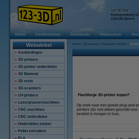
123 3D B.V.
Koningsbeltweg 52
1329 AK Almere
Home
Klantenservice
Downloads
Helpcentrum
Voor
Home
3D-printers
Populaire merken
Flashf
Webwinkel
Aanbiedingen
3D-printers
3D-printer onderdelen
3D filament
3D resin
3D-scanners
Flashforge 3D-printer kopen?
UV-printers
Lasergraveermachines
Op zoek naar een goede plug-and-pla
CNC machines
printers zijn niet alleen geschikt v
besteld is morgen in huis.
CNC onderdelen
Onderdelen zoeker
Pellet extruders
PLA