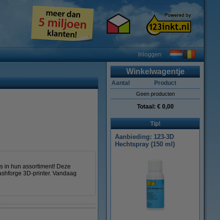
Inloggen
Winkelwagentje
Aantal
Product
Geen producten
Totaal:
€ 0,00
Tip!
Aanbieding: 123-3D
Hechtspray (150 ml)
s in hun assortiment! Deze
lashforge 3D-printer. Vandaag