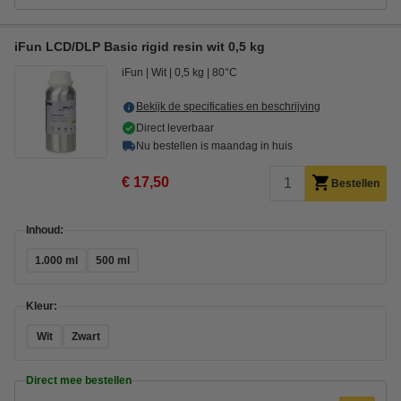
iFun LCD/DLP Basic rigid resin wit 0,5 kg
iFun
Wit
0,5 kg
80°C
Bekijk de specificaties en beschrijving
Direct leverbaar
Nu bestellen is maandag in huis
€ 17,50
Bestellen
Inhoud:
1.000 ml
500 ml
Kleur:
Wit
Zwart
Direct mee bestellen