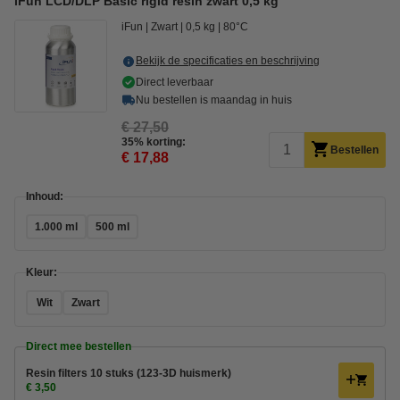
iFun LCD/DLP Basic rigid resin zwart 0,5 kg
iFun
Zwart
0,5 kg
80°C
Bekijk de specificaties en beschrijving
Direct leverbaar
Nu bestellen is maandag in huis
€ 27,50
35% korting:
Bestellen
€ 17,88
Inhoud:
1.000 ml
500 ml
Kleur:
Wit
Zwart
Direct mee bestellen
Resin filters 10 stuks (123-3D huismerk)
€ 3,50