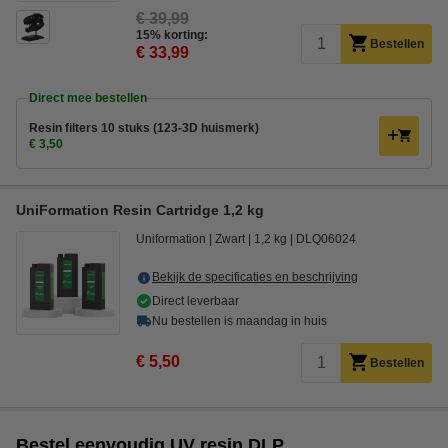
€ 39,99
15% korting:
Bestellen
€ 33,99
Direct mee bestellen
Resin filters 10 stuks (123-3D huismerk)
€ 3,50
UniFormation Resin Cartridge 1,2 kg
Uniformation
Zwart
1,2 kg
DLQ06024
Bekijk de specificaties en beschrijving
Direct leverbaar
Nu bestellen is maandag in huis
€ 5,50
Bestellen
Bestel eenvoudig UV resin DLP