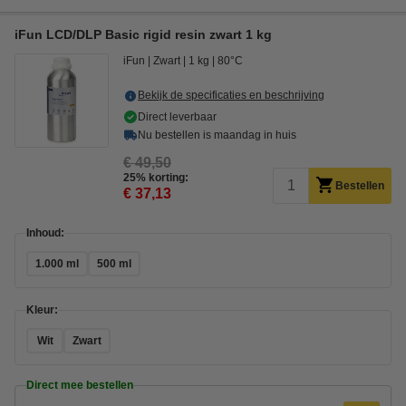
iFun LCD/DLP Basic rigid resin zwart 1 kg
iFun
Zwart
1 kg
80°C
Bekijk de specificaties en beschrijving
Direct leverbaar
Nu bestellen is maandag in huis
€ 49,50
25% korting:
Bestellen
€ 37,13
Inhoud:
1.000 ml
500 ml
Kleur:
Wit
Zwart
Direct mee bestellen