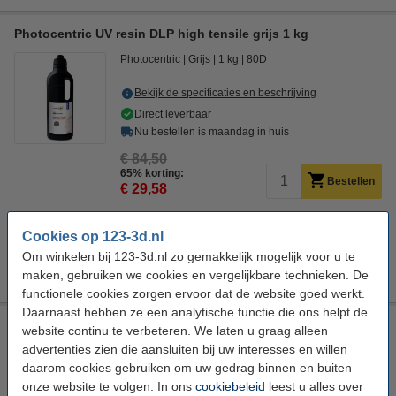
Photocentric UV resin DLP high tensile grijs 1 kg
Photocentric
Grijs
1 kg
80D
Bekijk de specificaties en beschrijving
Direct leverbaar
Nu bestellen is maandag in huis
€ 84,50
65% korting:
Bestellen
€ 29,58
Direct mee bestellen
Cookies op 123-3d.nl
Resin filters 10 stuks (123-3D huismerk)
Om winkelen bij 123-3d.nl zo gemakkelijk mogelijk voor u te
€ 3,50
maken, gebruiken we cookies en vergelijkbare technieken. De
functionele cookies zorgen ervoor dat de website goed werkt.
Daarnaast hebben ze een analytische functie die ons helpt de
Photocentric UV resin DLP UV80 zwart 0,5 kg
website continu te verbeteren. We laten u graag alleen
advertenties zien die aansluiten bij uw interesses en willen
Photocentric
Zwart
0,5 kg
84D
daarom cookies gebruiken om uw gedrag binnen en buiten
Bekijk de specificaties en beschrijving
onze website te volgen. In ons
cookiebeleid
leest u alles over