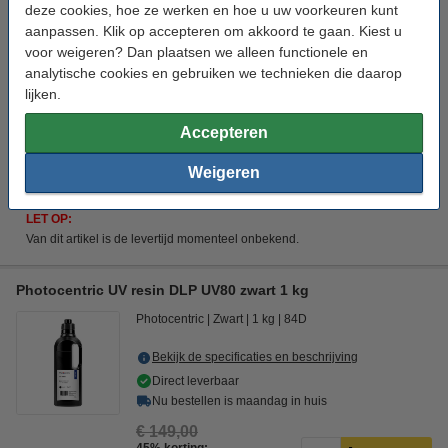
deze cookies, hoe ze werken en hoe u uw voorkeuren kunt
Tijdelijk uitverkocht
aanpassen. Klik op accepteren om akkoord te gaan. Kiest u
€ 76,50
voor weigeren? Dan plaatsen we alleen functionele en
Bestellen
analytische cookies en gebruiken we technieken die daarop
lijken.
Direct mee bestellen
Accepteren
Resin filters 10 stuks (123-3D huismerk)
€ 3,50
Weigeren
LET OP:
Van dit artikel is de levertijd momenteel onbekend.
Photocentric UV resin DLP UV80 zwart 1 kg
Photocentric
Zwart
1 kg
84D
Bekijk de specificaties en beschrijving
Direct leverbaar
Nu bestellen is maandag in huis
€ 149,00