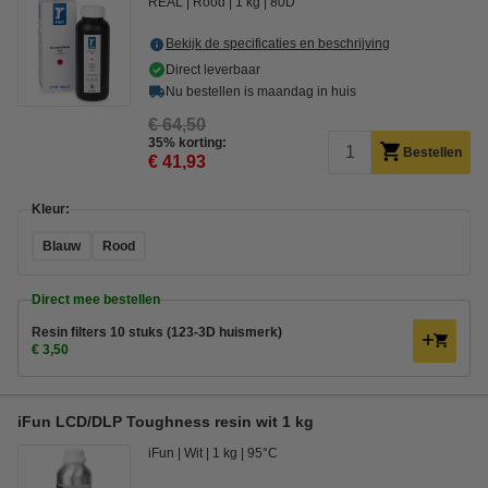
REAL
Rood
1 kg
80D
Bekijk de specificaties en beschrijving
Direct leverbaar
Nu bestellen is maandag in huis
€ 64,50
35% korting:
Bestellen
€ 41,93
Kleur:
Blauw
Rood
Direct mee bestellen
Resin filters 10 stuks (123-3D huismerk)
€ 3,50
iFun LCD/DLP Toughness resin wit 1 kg
iFun
Wit
1 kg
95°C