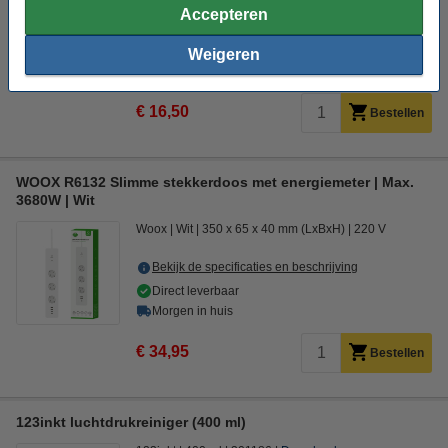
Accepteren
Bekijk de specificaties en beschrijving
Direct leverbaar
Weigeren
Morgen in huis
€ 16,50
Bestellen
WOOX R6132 Slimme stekkerdoos met energiemeter | Max.
3680W | Wit
Woox
Wit
350 x 65 x 40 mm (LxBxH)
220 V
Bekijk de specificaties en beschrijving
Direct leverbaar
Morgen in huis
€ 34,95
Bestellen
123inkt luchtdrukreiniger (400 ml)