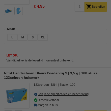
€ 4,95
Bestellen
Maat:
L
M
S
XL
LET OP:
Van dit artikel is de levertijd momenteel onbekend.
Nitril Handschoen Blauw Poedervrij S | 3,5 g | 100 stuks |
123schoon huismerk
123schoon
Nitril
Blauw
100
Bekijk de specificaties en beschrijving
Direct leverbaar
Morgen in huis