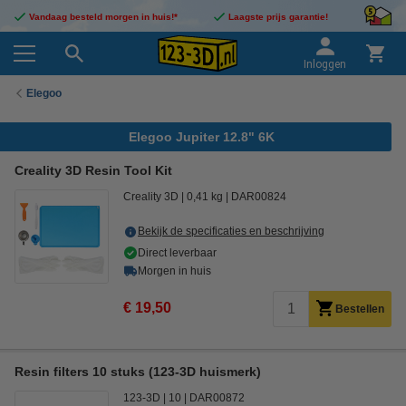
Vandaag besteld morgen in huis!*
Laagste prijs garantie!
Inloggen
Elegoo
Elegoo Jupiter 12.8" 6K
Creality 3D Resin Tool Kit
Creality 3D
0,41 kg
DAR00824
Bekijk de specificaties en beschrijving
Direct leverbaar
Morgen in huis
€ 19,50
Bestellen
Resin filters 10 stuks (123-3D huismerk)
123-3D
10
DAR00872