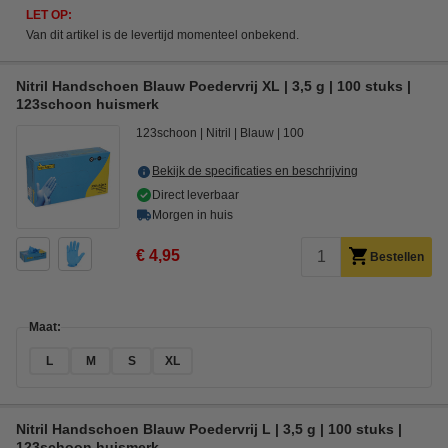
LET OP:
Van dit artikel is de levertijd momenteel onbekend.
Nitril Handschoen Blauw Poedervrij XL | 3,5 g | 100 stuks |
123schoon huismerk
123schoon
Nitril
Blauw
100
Bekijk de specificaties en beschrijving
Direct leverbaar
Morgen in huis
€ 4,95
Bestellen
Maat:
L
M
S
XL
Nitril Handschoen Blauw Poedervrij L | 3,5 g | 100 stuks |
123schoon huismerk