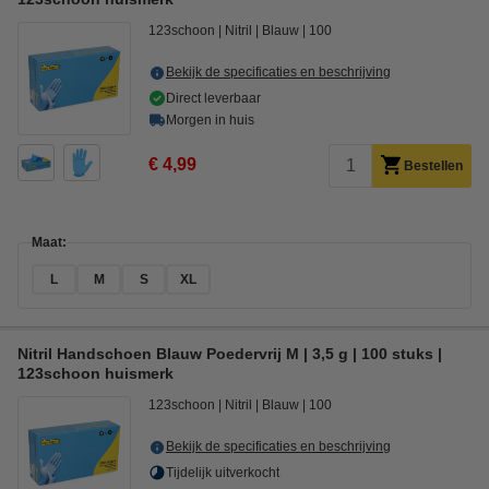
123schoon
Nitril
Blauw
100
Bekijk de specificaties en beschrijving
Direct leverbaar
Morgen in huis
€ 4,99
Bestellen
Maat:
L
M
S
XL
Nitril Handschoen Blauw Poedervrij M | 3,5 g | 100 stuks |
123schoon huismerk
123schoon
Nitril
Blauw
100
Bekijk de specificaties en beschrijving
Tijdelijk uitverkocht