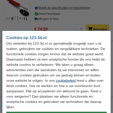
Bekijk de specificaties en beschrijving
Direct leverbaar
Morgen in huis
€ 74,50
Bestellen
Cookies op 123-3d.nl
Om winkelen bij 123-3d.nl zo gemakkelijk mogelijk voor u te
3D-printerstartkit / nabewerkingsset / onderhoudskit
maken, gebruiken we cookies en vergelijkbare technieken. De
functionele cookies zorgen ervoor dat de website goed werkt.
123-3D
DGS00122
Daarnaast hebben ze een analytische functie die ons helpt de
Bekijk de specificaties en beschrijving
website continu te verbeteren. We laten u graag alleen
advertenties zien die aansluiten bij uw interesses en willen
Direct leverbaar
daarom cookies gebruiken om uw gedrag binnen en buiten
Morgen in huis
onze website te volgen. In ons
cookiebeleid
leest u alles over
€ 82,50
deze cookies, hoe ze werken en hoe u uw voorkeuren kunt
Bestellen
aanpassen. Klik op accepteren om akkoord te gaan. Kiest u
voor weigeren? Dan plaatsen we alleen functionele en
analytische cookies en gebruiken we technieken die daarop
3dB Noise Reduction Feet Pads
lijken.
Steelmans3D
4 Stuks
Promotie video
DAR00265