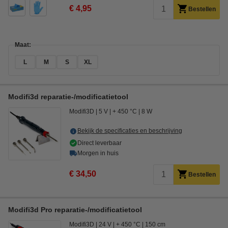
€ 4,95
Bestellen
Maat:
L
M
S
XL
Modifi3d reparatie-/modificatietool
Modifi3D
5 V
+ 450 °C
8 W
Bekijk de specificaties en beschrijving
Direct leverbaar
Morgen in huis
€ 34,50
Bestellen
Modifi3d Pro reparatie-/modificatietool
Modifi3D
24 V
+ 450 °C
150 cm