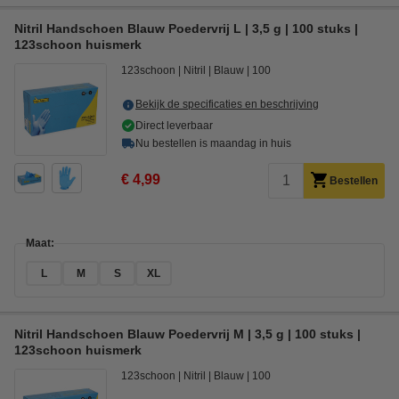
Nitril Handschoen Blauw Poedervrij L | 3,5 g | 100 stuks |
123schoon huismerk
123schoon
Nitril
Blauw
100
Bekijk de specificaties en beschrijving
Direct leverbaar
Nu bestellen is maandag in huis
€ 4,99
Bestellen
Maat:
L
M
S
XL
Nitril Handschoen Blauw Poedervrij M | 3,5 g | 100 stuks |
123schoon huismerk
123schoon
Nitril
Blauw
100