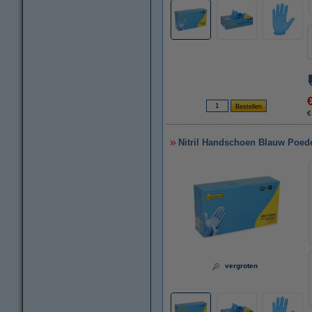
€
Nitril Handschoen Blauw Poeder
vergroten