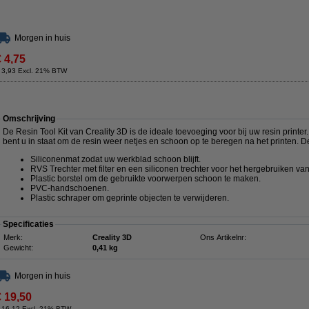
Morgen in huis
€ 4,75
 3,93 Excl. 21% BTW
Omschrijving
De Resin Tool Kit van Creality 3D is de ideale toevoeging voor bij uw resin printer
bent u in staat om de resin weer netjes en schoon op te beregen na het printen. D
Siliconenmat zodat uw werkblad schoon blijft.
RVS Trechter met filter en een siliconen trechter voor het hergebruiken van
Plastic borstel om de gebruikte voorwerpen schoon te maken.
PVC-handschoenen.
Plastic schraper om geprinte objecten te verwijderen.
Specificaties
Merk:
Creality 3D
Ons Artikelnr:
Gewicht:
0,41 kg
Morgen in huis
€ 19,50
 16,12 Excl. 21% BTW