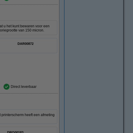
odat u het kunt bewaren voor een
poriegrootte van 150 micron.
DAR00872
Direct leverbaar
t printerscherm heeft een afmeting
DRO00183