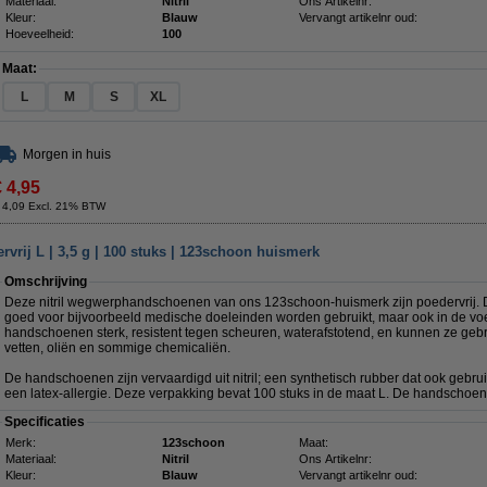
Materiaal:
Nitril
Ons Artikelnr:
Kleur:
Blauw
Vervangt artikelnr oud:
Hoeveelheid:
100
Maat:
L
M
S
XL
Morgen in huis
€ 4,95
 4,09 Excl. 21% BTW
vrij L | 3,5 g | 100 stuks | 123schoon huismerk
Omschrijving
Deze nitril wegwerphandschoenen van ons 123schoon-huismerk zijn poedervrij. 
goed voor bijvoorbeeld medische doeleinden worden gebruikt, maar ook in de voe
handschoenen sterk, resistent tegen scheuren, waterafstotend, en kunnen ze gebr
vetten, oliën en sommige chemicaliën.
De handschoenen zijn vervaardigd uit nitril; een synthetisch rubber dat ook gebru
een latex-allergie. Deze verpakking bevat 100 stuks in de maat L. De handschoe
Specificaties
Merk:
123schoon
Maat:
Materiaal:
Nitril
Ons Artikelnr:
Kleur:
Blauw
Vervangt artikelnr oud: