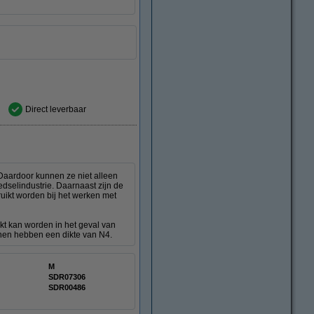
Direct leverbaar
Daardoor kunnen ze niet alleen
dselindustrie. Daarnaast zijn de
uikt worden bij het werken met
ikt kan worden in het geval van
enen hebben een dikte van N4.
M
SDR07306
SDR00486