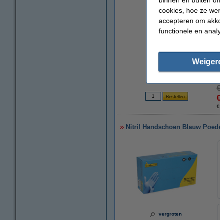
cookies, hoe ze we
accepteren om akko
functionele en anal
Weiger
€
Nitril Handschoen Blauw Poeder
vergroten