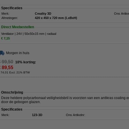
Specificaties
Merk:
Creality 3D
Ons Artike
Afmetingen:
420 x 450 x 720 mm (LxBxH)
Direct Meebestellen
Ventilator | 24V | 50x50x15 mm | radiaal
€ 7,15
Morgen in huis
€ 99,50
10% korting:
€ 89,55
 74,01 Excl. 21% BTW
Omschrijving
Deze heldere polycarbonaat veiligheidsbril is voorzien van een antikras coating
door de gebogen glazen.
Specificaties
Merk:
123-3D
Ons Artikelnr: