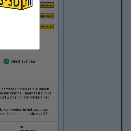
Direct leverbaar
Daardoor kunnen ze niet alleen
dselindustrie. Daarnaast zijn de
uikt worden bij het werken met
ikt kan worden in het geval van
enen hebben een dikte van N4.
XL