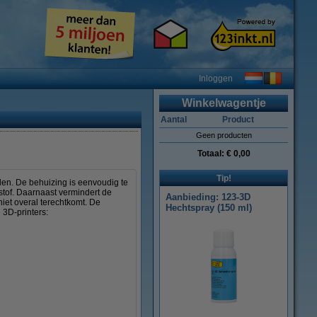
Inloggen
Winkelwagentje
Aantal
Product
Geen producten
Totaal:
€ 0,00
Tip!
alen. De behuizing is eenvoudig te
olstof. Daarnaast vermindert de
Aanbieding: 123-3D
niet overal terechtkomt. De
Hechtspray (150 ml)
 3D-printers: