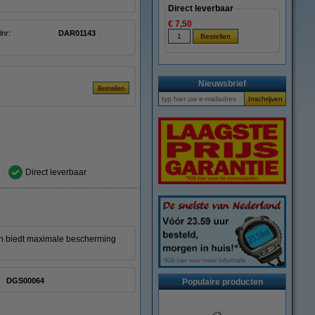
Direct leverbaar
€ 7,50
lnr:
DAR01143
Nieuwsbrief
Direct leverbaar
 en biedt maximale bescherming
DGS00064
Populaire producten