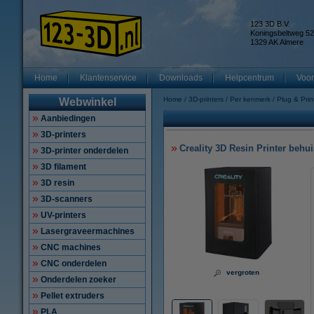
123 3D B.V.
Koningsbeltweg 52
1329 AK Almere
Home
Klantenservice
Downloads
Helpcentrum
Voor
Home
3D-printers
Per kenmerk
Plug & Print
Webwinkel
Aanbiedingen
3D-printers
Creality 3D Resin Printer behu
3D-printer onderdelen
3D filament
3D resin
3D-scanners
UV-printers
Lasergraveermachines
CNC machines
CNC onderdelen
vergroten
Onderdelen zoeker
Pellet extruders
PLA