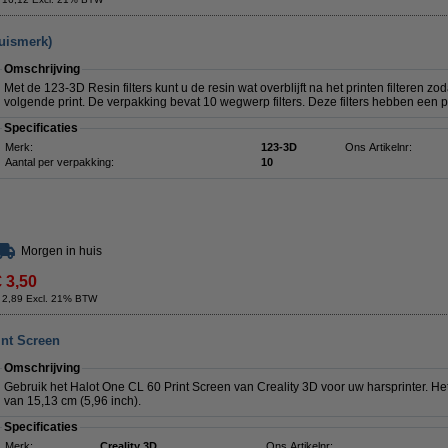
huismerk)
Omschrijving
Met de 123-3D Resin filters kunt u de resin wat overblijft na het printen filteren z
volgende print. De verpakking bevat 10 wegwerp filters. Deze filters hebben een 
Specificaties
Merk:
123-3D
Ons Artikelnr:
Aantal per verpakking:
10
Morgen in huis
€ 3,50
 2,89 Excl. 21% BTW
int Screen
Omschrijving
Gebruik het Halot One CL 60 Print Screen van Creality 3D voor uw harsprinter. He
van 15,13 cm (5,96 inch).
Specificaties
Merk:
Creality 3D
Ons Artikelnr: