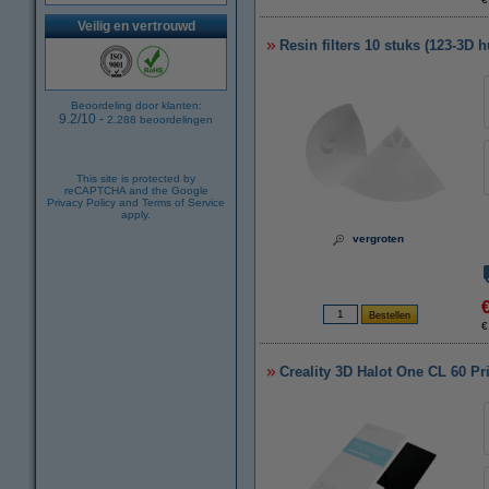
Veilig en vertrouwd
Resin filters 10 stuks (123-3D 
Beoordeling door klanten:
9.2
/
10
-
2.288
beoordelingen
This site is protected by
reCAPTCHA and the Google
Privacy Policy
and
Terms of Service
apply.
vergroten
€
Creality 3D Halot One CL 60 Pr