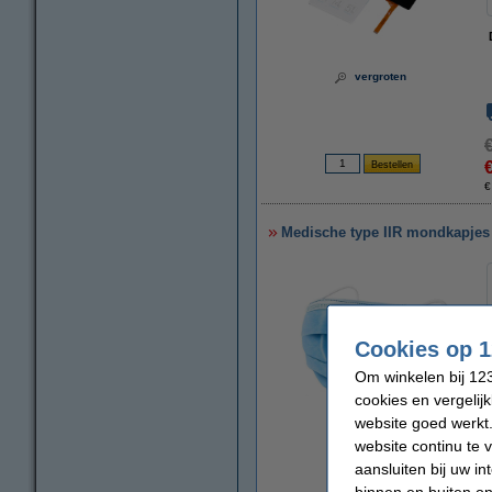
vergroten
€
Medische type IIR mondkapjes m
Cookies op 1
Om winkelen bij 123
cookies en vergelij
website goed werkt.
vergroten
website continu te 
aansluiten bij uw i
binnen en buiten on