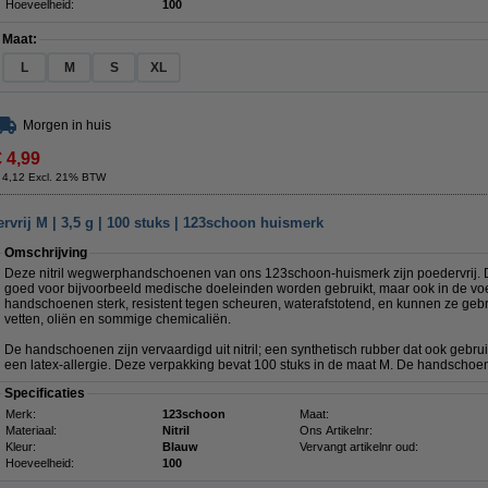
Hoeveelheid:
100
Maat:
L
M
S
XL
Morgen in huis
€ 4,99
 4,12 Excl. 21% BTW
vrij M | 3,5 g | 100 stuks | 123schoon huismerk
Omschrijving
Deze nitril wegwerphandschoenen van ons 123schoon-huismerk zijn poedervrij. 
goed voor bijvoorbeeld medische doeleinden worden gebruikt, maar ook in de voe
handschoenen sterk, resistent tegen scheuren, waterafstotend, en kunnen ze gebr
vetten, oliën en sommige chemicaliën.
De handschoenen zijn vervaardigd uit nitril; een synthetisch rubber dat ook gebru
een latex-allergie. Deze verpakking bevat 100 stuks in de maat M. De handscho
Specificaties
Merk:
123schoon
Maat:
Materiaal:
Nitril
Ons Artikelnr:
Kleur:
Blauw
Vervangt artikelnr oud:
Hoeveelheid:
100