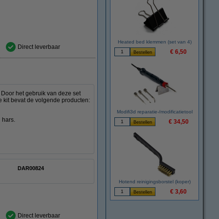
Heated bed klemmen (set van 4)
Direct leverbaar
€ 6,50
. Door het gebruik van deze set
e kit bevat de volgende producten:
Modifi3d reparatie-/modificatietool
 hars.
€ 34,50
DAR00824
Hotend reinigingsborstel (koper)
€ 3,60
Direct leverbaar