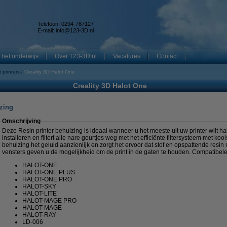
Telefoon: 0294-787127
E-mail:
info@123-3D.nl
 het onderwijs
Over 123-3D.nl
Vacatures
Contact
 printers
Creality 3D Halot One
Creality 3D Halot One
izing
Omschrijving
Deze Resin printer behuizing is ideaal wanneer u het meeste uit uw printer wilt h
installeren en filtert alle nare geurtjes weg met het efficiënte filtersysteem met ko
behuizing het geluid aanzienlijk en zorgt het ervoor dat stof en opspattende resin 
vensters geven u de mogelijkheid om de print in de gaten te houden. Compatibele
HALOT-ONE
HALOT-ONE PLUS
HALOT-ONE PRO
HALOT-SKY
HALOT-LITE
HALOT-MAGE PRO
HALOT-MAGE
HALOT-RAY
LD-006