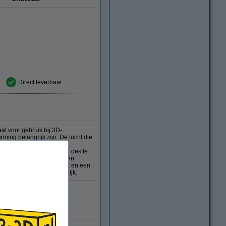
Direct leverbaar
al voor gebruik bij 3D-
ing belangrijk zijn. De lucht die
masker met type IIR is
Hoe hoger dit percentage, des te
aan de EN14683 type IIR en
n voor extra draagcomfort en een
atexvrij, en huidvriendelijk.
SDR00398