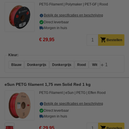
PETG Filament
Polymaker
PET-GF
Rood
Bekijk de specificaties en beschrijving
Direct leverbaar
Morgen in huis
€ 29,95
Bestellen
Kleur:
+
1
Blauw
Donkergrijs
Donkergrijs
Rood
Wit
eSun PETG filament 1,75 mm Solid Red 1 kg
PETG Filament
eSun
PETG
Effen Rood
Bekijk de specificaties en beschrijving
Direct leverbaar
Morgen in huis
€ 29,95
Bestellen