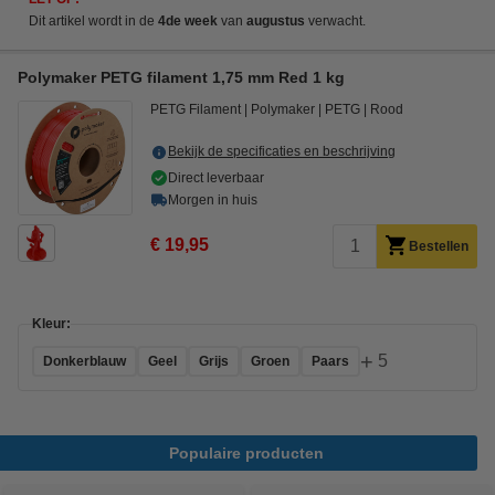
Dit artikel wordt in de
4de week
van
augustus
verwacht.
Polymaker PETG filament 1,75 mm Red 1 kg
PETG Filament
Polymaker
PETG
Rood
Bekijk de specificaties en beschrijving
Direct leverbaar
Morgen in huis
€ 19,95
Bestellen
Kleur:
+
5
Donkerblauw
Geel
Grijs
Groen
Paars
Populaire producten