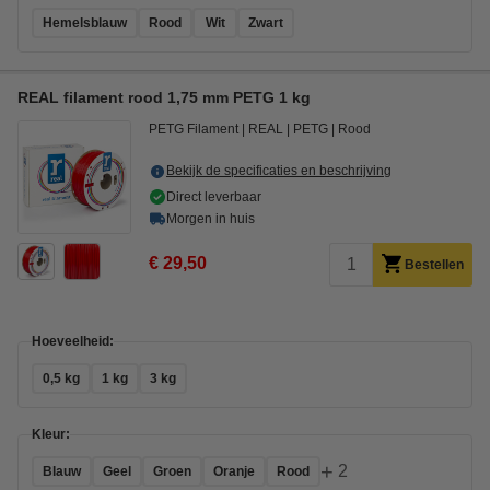
Hemelsblauw
Rood
Wit
Zwart
REAL filament rood 1,75 mm PETG 1 kg
PETG Filament
REAL
PETG
Rood
Bekijk de specificaties en beschrijving
Direct leverbaar
Morgen in huis
€ 29,50
Bestellen
Hoeveelheid:
0,5 kg
1 kg
3 kg
Kleur:
+
2
Blauw
Geel
Groen
Oranje
Rood