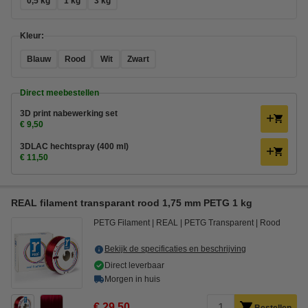
0,5 kg
1 kg
3 kg
Kleur:
Blauw
Rood
Wit
Zwart
Direct meebestellen
3D print nabewerking set
€ 9,50
3DLAC hechtspray (400 ml)
€ 11,50
REAL filament transparant rood 1,75 mm PETG 1 kg
PETG Filament
REAL
PETG Transparent
Rood
Bekijk de specificaties en beschrijving
Direct leverbaar
Morgen in huis
€ 29,50