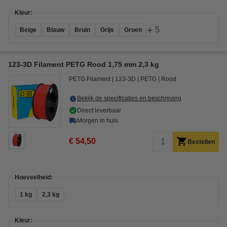
Kleur:
+
5
Beige
Blauw
Bruin
Grijs
Groen
123-3D Filament PETG Rood 1,75 mm 2,3 kg
PETG Filament
123-3D
PETG
Rood
Bekijk de specificaties en beschrijving
Direct leverbaar
Morgen in huis
€ 54,50
Bestellen
Hoeveelheid:
1 kg
2,3 kg
Kleur: