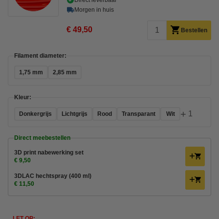
Direct leverbaar
Morgen in huis
€ 49,50
Bestellen
Filament diameter:
1,75 mm
2,85 mm
Kleur:
+
1
Donkergrijs
Lichtgrijs
Rood
Transparant
Wit
Direct meebestellen
3D print nabewerking set
€ 9,50
3DLAC hechtspray (400 ml)
€ 11,50
LET OP: