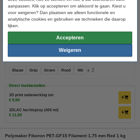
aanpassen. Klik op accepteren om akkoord te gaan. Kiest u
Bekijk de specificaties en beschrijving
voor weigeren? Dan plaatsen we alleen functionele en
Direct leverbaar
analytische cookies en gebruiken we technieken die daarop
Morgen in huis
lijken.
€ 32,50
Accepteren
Bestellen
Weigeren
Kleur:
+
2
Blauw
Grijs
Groen
Rood
Wit
Direct meebestellen
3D print nabewerking set
€ 9,50
3DLAC hechtspray (400 ml)
€ 11,50
Polymaker Fiberon PET-GF15 Filament 1,75 mm Red 1 kg