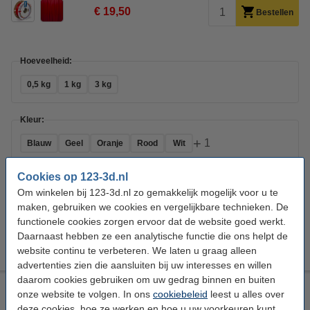
€ 19,50
Bestellen
Hoeveelheid:
0,5 kg
1 kg
3 kg
Kleur:
+
1
Blauw
Geel
Oranje
Rood
Wit
Cookies op 123-3d.nl
Direct meebestellen
Om winkelen bij 123-3d.nl zo gemakkelijk mogelijk voor u te
3D print nabewerking set
maken, gebruiken we cookies en vergelijkbare technieken. De
€ 9,50
functionele cookies zorgen ervoor dat de website goed werkt.
3DLAC hechtspray (400 ml)
Daarnaast hebben ze een analytische functie die ons helpt de
€ 11,50
website continu te verbeteren. We laten u graag alleen
advertenties zien die aansluiten bij uw interesses en willen
daarom cookies gebruiken om uw gedrag binnen en buiten
REAL filament rood 1,75 mm PETG Recycled 1 kg
onze website te volgen. In ons
cookiebeleid
leest u alles over
deze cookies, hoe ze werken en hoe u uw voorkeuren kunt
PETG Filament
REAL
PETG Recycled
Rood