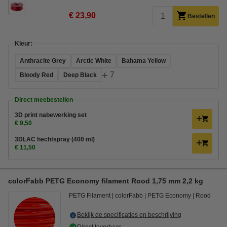
€ 23,90
Bestellen
Kleur:
Anthracite Grey
Arctic White
Bahama Yellow
+
7
Bloody Red
Deep Black
Direct meebestellen
3D print nabewerking set
€ 9,50
3DLAC hechtspray (400 ml)
€ 11,50
colorFabb PETG Economy filament Rood 1,75 mm 2,2 kg
PETG Filament
colorFabb
PETG Economy
Rood
Bekijk de specificaties en beschrijving