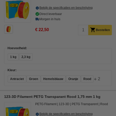
Bekijk de specificaties en beschrijving
Direct leverbaar
Morgen in huis
€ 22,50
Bestellen
Hoeveelheid:
1 kg
2,3 kg
Kleur:
+
2
Antraciet
Groen
Hemelsblauw
Oranje
Rood
123-3D Filament PETG Transparant Rood 1,75 mm 1 kg
PETG Filament
123-3D
PETG Transparent
Rood
Bekijk de specificaties en beschrijving