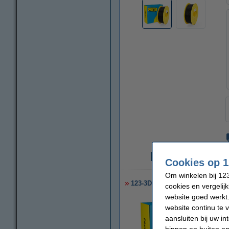
Cookies op 1
€
Om winkelen bij 123
123-3D Filament PLA Zwart 1,
cookies en vergelij
website goed werkt.
website continu te 
aansluiten bij uw i
binnen en buiten on