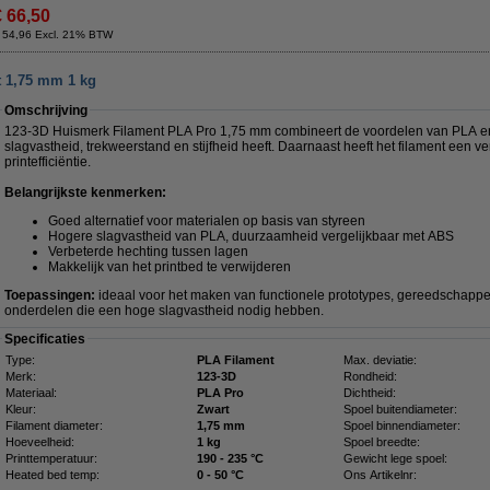
€ 66,50
 54,96 Excl. 21% BTW
t 1,75 mm 1 kg
Omschrijving
123-3D Huismerk Filament PLA Pro 1,75 mm combineert de voordelen van PLA e
slagvastheid, trekweerstand en stijfheid heeft. Daarnaast heeft het filament een v
printefficiëntie.
Belangrijkste kenmerken:
Goed alternatief voor materialen op basis van styreen
Hogere slagvastheid van PLA, duurzaamheid vergelijkbaar met ABS
Verbeterde hechting tussen lagen
Makkelijk van het printbed te verwijderen
Toepassingen:
ideaal voor het maken van functionele prototypes, gereedschappe
onderdelen die een hoge slagvastheid nodig hebben.
Specificaties
Type:
PLA Filament
Max. deviatie:
Merk:
123-3D
Rondheid:
Materiaal:
PLA Pro
Dichtheid:
Kleur:
Zwart
Spoel buitendiameter:
Filament diameter:
1,75 mm
Spoel binnendiameter:
Hoeveelheid:
1 kg
Spoel breedte:
Printtemperatuur:
190 - 235 °C
Gewicht lege spoel:
Heated bed temp:
0 - 50 °C
Ons Artikelnr: