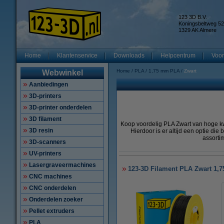
123 3D B.V.
Koningsbeltweg 52
1329 AK Almere
Home
Klantenservice
Downloads
Helpcentrum
Voor
Home
PLA
1,75 mm PLA
Zwart
Webwinkel
Aanbiedingen
3D-printers
3D-printer onderdelen
3D filament
Koop voordelig PLA Zwart van hoge kwal
3D resin
Hierdoor is er altijd een optie di
assorti
3D-scanners
UV-printers
Lasergraveermachines
123-3D Filament PLA Zwart 1,
CNC machines
CNC onderdelen
Onderdelen zoeker
Pellet extruders
PLA