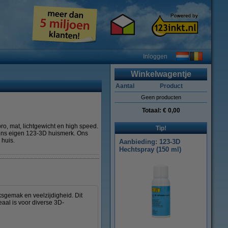
Inloggen
Winkelwagentje
Aantal
Product
Geen producten
Totaal:
€ 0,00
ro, mat, lichtgewicht en high speed.
Tip!
r ons eigen 123-3D huismerk. Ons
 huis.
Aanbieding: 123-3D
Hechtspray (150 ml)
sgemak en veelzijdigheid. Dit
eaal is voor diverse 3D-