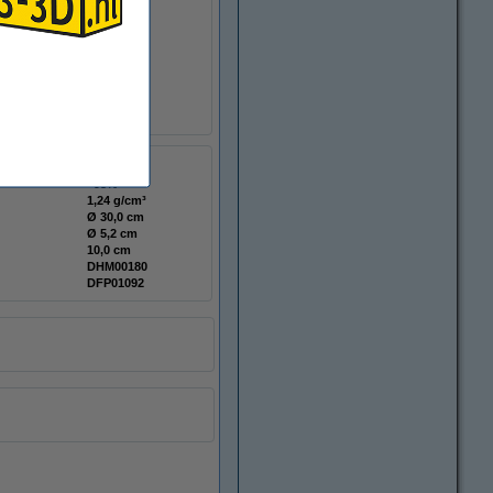
en en prototypes.
± 0,05 mm
>95%
1,24 g/cm³
Ø 30,0 cm
Ø 5,2 cm
10,0 cm
DHM00180
DFP01092