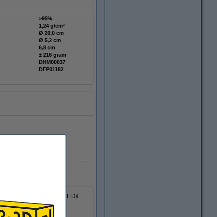
>95%
1,24 g/cm³
Ø 20,0 cm
Ø 5,2 cm
6,8 cm
± 216 gram
DHM00037
DFP01182
Direct leverbaar
sgemak en veelzijdigheid. Dit
eaal is voor diverse 3D-