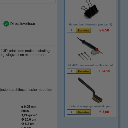
Direct leverbaar
Heated bed klemmen (set van 4)
€ 6,50
3D-prints een matte uitstraling,
dig, slagvast en minder broos.
Modifi3d reparatie-/modificatietool
€ 34,50
jecten, architectonische modellen
Hotend reinigingsborstel (koper)
± 0,05 mm
>95%
€ 3,60
1,24 g/cm³
Ø 20,0 cm
Ø 5,2 cm
6,8 cm