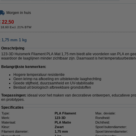
Morgen in huis
€ 22,50
 18,60 Excl. 21% BTW
t 1,75 mm 1 kg
Omschrijving
123-3D Huismerk Filament PLA Mat 1,75 mm biedt alle voordelen van PLA en geeft 
waardoor de laaglijnen minder zichtbaar zijn. Daarnaast is het temperatuurbesten
Belangrijkste kenmerken:
Hogere temperatuur resistentie
Geen krimp na afkoeling en uitstekende laaghechting
Goede stijfheid, duurzaamheid en UV-stabilisatie
Bestaat uit biologisch afbreekbare grondstoffen
Toepassingen:
ideaal voor het maken van decoratieve ontwerpen, educatieve pro
en prototypes.
Specificaties
Type:
PLA Filament
Max. deviatie:
Merk:
123-3D
Rondheid:
Materiaal:
PLA Matte
Dichtheid:
Kleur:
Zwart
Spoel buitendiameter:
Filament diameter:
1,75 mm
Spoel binnendiameter:
Hoeveelheid:
1 kg
Spoel breedte: