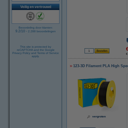
Veilig en vertrouwd
Beoordeling door klanten:
9.2
/
10
-
2.288
beoordelingen
This site is protected by
reCAPTCHA and the Google
Privacy Policy
and
Terms of Service
€
apply.
123-3D Filament PLA High Spe
vergroten