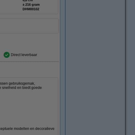
± 216 gram
DHM00102
Direct leverbaar
ussen gebruiksgemak,
ge snelheid en biedt goede
nceptuele modellen en decoratieve