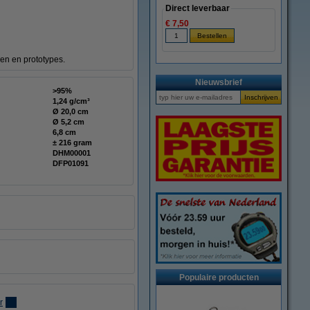
Direct leverbaar
€ 7,50
en en prototypes.
Nieuwsbrief
>95%
1,24 g/cm³
Ø 20,0 cm
Ø 5,2 cm
6,8 cm
± 216 gram
DHM00001
DFP01091
Populaire producten
r