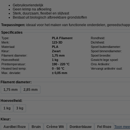
Gebruiksvriendelijk
Geen krimp na afkoeling
Sterk, duurzaam, flexibel en slijtvast
Bestaat uit biologisch afbreekbare grondstoffen
Toepassingen:
ideaal voor het maken van functionele onderdelen, gereedschapp
Specificaties
Type:
PLA Filament
Rondheid:
Merk:
123-3D
Dichtheid:
Materiaal:
PLA
Spoel buitendiameter:
Kleur:
Zwart
Spoel binnendiameter:
Filament diameter:
1,75 mm
Spoel breedte:
Hoeveelheid:
1 kg
Gewicht lege spoel:
Printtemperatuur:
190 - 220 °C
Ons Artikelnr:
Heated bed temp:
0 - 50 °C
Vervangt artikelnr oud:
Max. deviatie:
± 0,05 mm
Filament diameter:
1,75 mm
2,85 mm
Hoeveelheid:
1 kg
3 kg
Kleur:
Aardbei Roze
Bruin
Crème Wit
Donkerblauw
Fel Roze
Toon mee