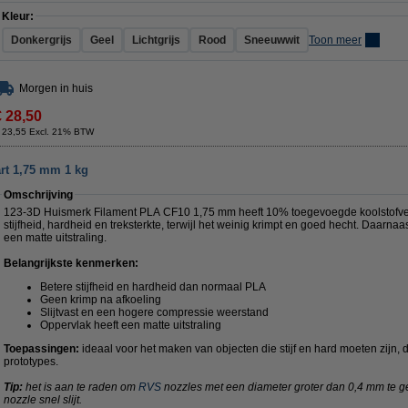
Kleur:
Donkergrijs
Geel
Lichtgrijs
Rood
Sneeuwwit
Toon meer
Morgen in huis
€ 28,50
 23,55 Excl. 21% BTW
rt 1,75 mm 1 kg
Omschrijving
123-3D Huismerk Filament PLA CF10 1,75 mm heeft 10% toegevoegde koolstofveze
stijfheid, hardheid en treksterkte, terwijl het weinig krimpt en goed hecht. Daarna
een matte uitstraling.
Belangrijkste kenmerken:
Betere stijfheid en hardheid dan normaal PLA
Geen krimp na afkoeling
Slijtvast en een hogere compressie weerstand
Oppervlak heeft een matte uitstraling
Toepassingen:
ideaal voor het maken van objecten die stijf en hard moeten zijn,
prototypes.
Tip:
het is aan te raden om
RVS
nozzles met een diameter groter dan 0,4 mm te 
nozzle snel slijt.