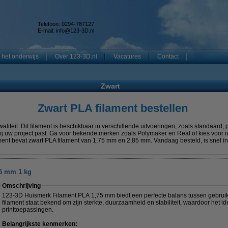
Telefoon: 0294-787127
E-mail:
info@123-3D.nl
 het onderwijs
Over 123-3D.nl
Vacatures
Contact
Zwart
Zwart PLA filament bestellen
iteit. Dit filament is beschikbaar in verschillende uitvoeringen, zoals standaard, p
e bij uw project past. Ga voor bekende merken zoals Polymaker en Real of kies voo
ment bevat zwart PLA filament van 1,75 mm en 2,85 mm. Vandaag besteld, is snel in
75 mm 1 kg
Omschrijving
123-3D Huismerk Filament PLA 1,75 mm biedt een perfecte balans tussen gebruik
filament staat bekend om zijn sterkte, duurzaamheid en stabiliteit, waardoor het id
printtoepassingen.
Belangrijkste kenmerken: