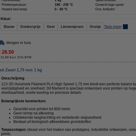
Printtemperatuur:
190 - 235 °C
Gewicht lege spoel:
Heated bed temp:
0 - 50 °C
Ons Artikelnr:
Kleur:
Blauw
Donkergrijs
Geel
Limoengroen
Oranje
Toon meer
Morgen in huis
€ 26,50
 21,90 Excl. 21% BTW
ed Zwart 1,75 mm 1 kg
Omschrijving
123-3D Huismerk Filament PLA High Speed 1,75 mm biedt een perfecte balans t
veelzijdigheid en snelheid. Dit filament is speciaal ontworpen voor printen op ho
vloeibaarheid, snelle koeling en precieze details.
Belangrijkste kenmerken:
Geschikt voor printen tot 800 mm/s
Geen krimp na afkoeling
Uitstekende laaghechting en verbeterde slagvastheid
Bestaat uit biologisch afbreekbare grondstoffen
Toepassingen:
ideaal voor het maken van prototypes, industriële ontwerpen, co
prints.