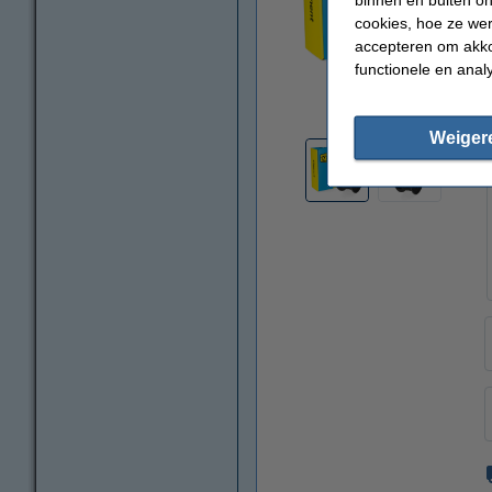
cookies, hoe ze we
accepteren om akko
functionele en anal
vergroten
Weiger