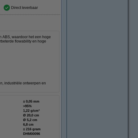
Direct leverbaar
n ABS, waardoor het een hoge
erbeterde flowability en hoge
n, industriële ontwerpen en
± 0,05 mm
>95%
1,22 g/cm³
Ø 20,0 cm
Ø 5,2 cm
6,8 cm
± 216 gram
DHM00096