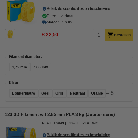
Bekijk de specificaties en beschrijving
Direct leverbaar
Morgen in huis
€ 22,50
Bestellen
Filament diameter:
1,75 mm
2,85 mm
Kleur:
+
5
Donkerblauw
Geel
Grijs
Neutraal
Oranje
123-3D Filament wit 2,85 mm PLA 3 kg (Jupiter serie)
PLA Filament
123-3D
PLA
Wit
Bekijk de specificaties en beschrijving