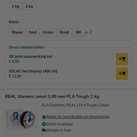
1 kg
3 kg
Kleur:
+
2
Blauw
Geel
Groen
Rood
Wit
Direct meebestellen
3D print nabewerking set
€ 9,50
3DLAC hechtspray (400 ml)
€ 11,50
REAL filament zwart 2,85 mm PLA Tough 1 kg
PLA Filament
REAL
PLA Tough
Zwart
Bekijk de specificaties en beschrijving
Direct leverbaar
Morgen in huis