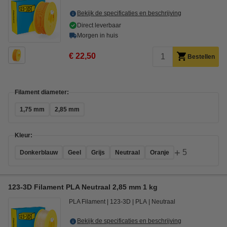
Bekijk de specificaties en beschrijving
Direct leverbaar
Morgen in huis
€ 22,50
Bestellen
Filament diameter:
1,75 mm
2,85 mm
Kleur:
+
5
Donkerblauw
Geel
Grijs
Neutraal
Oranje
123-3D Filament PLA Neutraal 2,85 mm 1 kg
PLA Filament
123-3D
PLA
Neutraal
Bekijk de specificaties en beschrijving