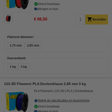
Direct leverbaar
Morgen in huis
€ 66,50
Bestellen
Filament diameter:
1,75 mm
2,85 mm
Hoeveelheid:
1 kg
3 kg
123-3D Filament PLA Donkerblauw 2,85 mm 3 kg
PLA Filament
123-3D
PLA
Donkerblauw
Bekijk de specificaties en beschrijving
Direct leverbaar
Morgen in huis