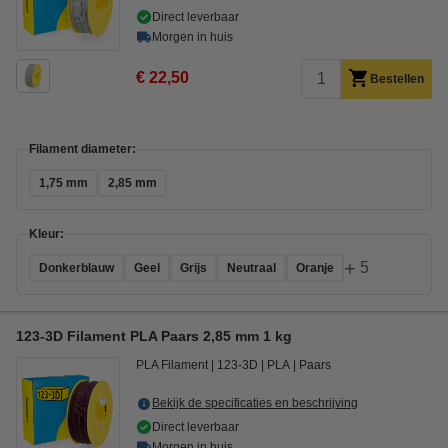
Direct leverbaar
Morgen in huis
€ 22,50
Bestellen
Filament diameter:
1,75 mm
2,85 mm
Kleur:
+
5
Donkerblauw
Geel
Grijs
Neutraal
Oranje
123-3D Filament PLA Paars 2,85 mm 1 kg
PLA Filament
123-3D
PLA
Paars
Bekijk de specificaties en beschrijving
Direct leverbaar
Morgen in huis