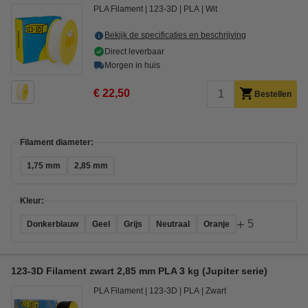
PLA Filament
123-3D
PLA
Wit
Bekijk de specificaties en beschrijving
Direct leverbaar
Morgen in huis
€ 22,50
Bestellen
Filament diameter:
1,75 mm
2,85 mm
Kleur:
+
5
Donkerblauw
Geel
Grijs
Neutraal
Oranje
123-3D Filament zwart 2,85 mm PLA 3 kg (Jupiter serie)
PLA Filament
123-3D
PLA
Zwart