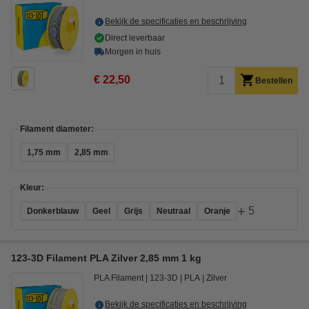
Bekijk de specificaties en beschrijving
Direct leverbaar
Morgen in huis
€ 22,50
Bestellen
Filament diameter:
1,75 mm
2,85 mm
Kleur:
+
5
Donkerblauw
Geel
Grijs
Neutraal
Oranje
123-3D Filament PLA Zilver 2,85 mm 1 kg
PLA Filament
123-3D
PLA
Zilver
Bekijk de specificaties en beschrijving