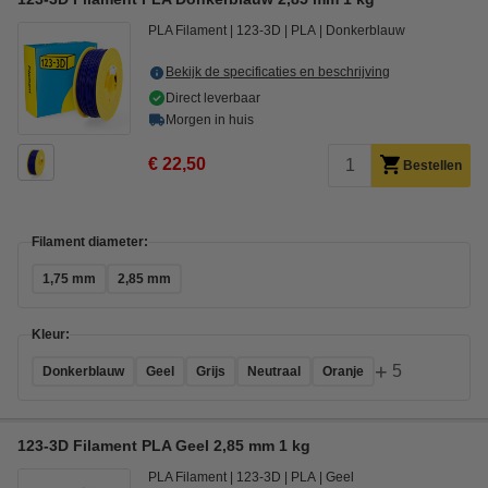
PLA Filament
123-3D
PLA
Donkerblauw
Bekijk de specificaties en beschrijving
Direct leverbaar
Morgen in huis
€ 22,50
Bestellen
Filament diameter:
1,75 mm
2,85 mm
Kleur:
+
5
Donkerblauw
Geel
Grijs
Neutraal
Oranje
123-3D Filament PLA Geel 2,85 mm 1 kg
PLA Filament
123-3D
PLA
Geel