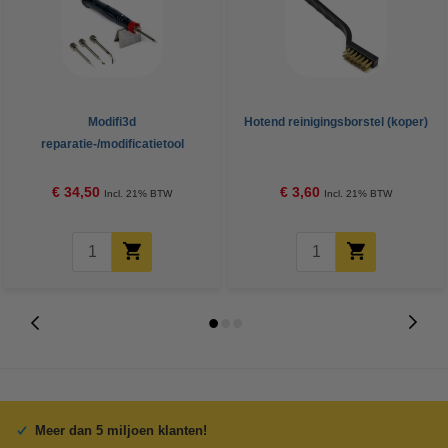
Modifi3d
Hotend reinigingsborstel (koper)
reparatie-/modificatietool
€ 34,50
€ 3,60
Incl. 21% BTW
Incl. 21% BTW
Meer dan 5 miljoen klanten!