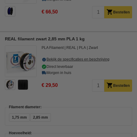
€ 66,50
Bestellen
REAL filament zwart 2,85 mm PLA 1 kg
PLA Filament
REAL
PLA
Zwart
Bekijk de specificaties en beschrijving
Direct leverbaar
Morgen in huis
€ 29,50
Bestellen
Filament diameter:
1,75 mm
2,85 mm
Hoeveelheid: