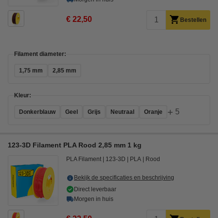
€ 22,50
Bestellen
Filament diameter:
1,75 mm
2,85 mm
Kleur:
+
5
Donkerblauw
Geel
Grijs
Neutraal
Oranje
123-3D Filament PLA Rood 2,85 mm 1 kg
PLA Filament
123-3D
PLA
Rood
Bekijk de specificaties en beschrijving
Direct leverbaar
Morgen in huis