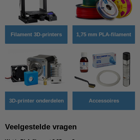
Filament 3D-printers
1,75 mm PLA-filament
3D-printer onderdelen
Accessoires
Veelgestelde vragen