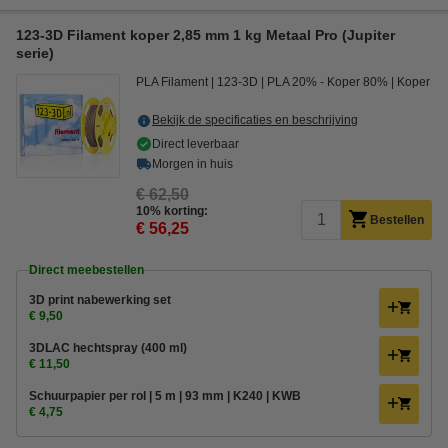
123-3D Filament koper 2,85 mm 1 kg Metaal Pro (Jupiter
serie)
PLA Filament
123-3D
PLA 20% - Koper 80%
Koper
Bekijk de specificaties en beschrijving
Direct leverbaar
Morgen in huis
€ 62,50
10% korting:
Bestellen
€ 56,25
Direct meebestellen
3D print nabewerking set
€ 9,50
3DLAC hechtspray (400 ml)
€ 11,50
Schuurpapier per rol | 5 m | 93 mm | K240 | KWB
€ 4,75