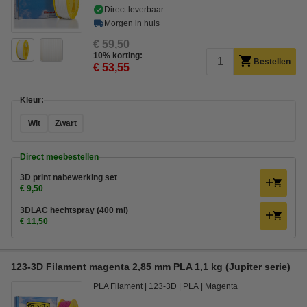
Direct leverbaar
Morgen in huis
€ 59,50
10% korting:
Bestellen
€ 53,55
Kleur:
Wit
Zwart
Direct meebestellen
3D print nabewerking set
€ 9,50
3DLAC hechtspray (400 ml)
€ 11,50
123-3D Filament magenta 2,85 mm PLA 1,1 kg (Jupiter serie)
PLA Filament
123-3D
PLA
Magenta