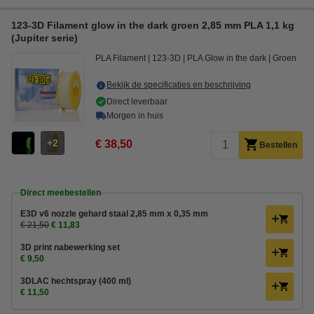
123-3D Filament glow in the dark groen 2,85 mm PLA 1,1 kg
(Jupiter serie)
PLA Filament
123-3D
PLA Glow in the dark
Groen
Bekijk de specificaties en beschrijving
Direct leverbaar
Morgen in huis
2
€ 38,50
Bestellen
Direct meebestellen
E3D v6 nozzle gehard staal 2,85 mm x 0,35 mm
€ 21,50
€ 11,83
3D print nabewerking set
€ 9,50
3DLAC hechtspray (400 ml)
€ 11,50