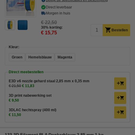
Bekijk de specificaties en beschrijving
Direct leverbaar
Morgen in huis
€ 22,50
30% korting:
Bestellen
€ 15,75
Kleur:
Groen
Hemelsblauw
Magenta
Direct meebestellen
E3D v6 nozzle gehard staal 2,85 mm x 0,35 mm
€ 21,50
€ 11,83
3D print nabewerking set
€ 9,50
3DLAC hechtspray (400 ml)
€ 11,50
123-3D Filament PLA Donkerblauw 2,85 mm 1 kg