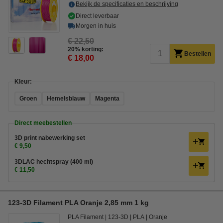
Bekijk de specificaties en beschrijving
Direct leverbaar
Morgen in huis
€ 22,50
20% korting:
Bestellen
€ 18,00
Kleur:
Groen
Hemelsblauw
Magenta
Direct meebestellen
3D print nabewerking set
€ 9,50
3DLAC hechtspray (400 ml)
€ 11,50
123-3D Filament PLA Oranje 2,85 mm 1 kg
PLA Filament
123-3D
PLA
Oranje