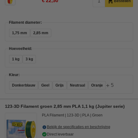
€ 22,50
Bestellen
Filament diameter:
1,75 mm
2,85 mm
Hoeveelheid:
1 kg
3 kg
Kleur:
+
5
Donkerblauw
Geel
Grijs
Neutraal
Oranje
123-3D Filament groen 2,85 mm PLA 1,1 kg (Jupiter serie)
PLA Filament
123-3D
PLA
Groen
Bekijk de specificaties en beschrijving
Direct leverbaar