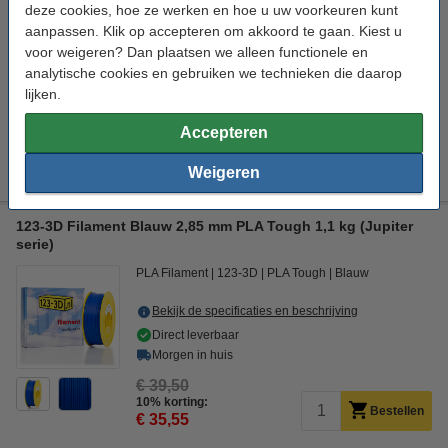
deze cookies, hoe ze werken en hoe u uw voorkeuren kunt
Morgen in huis
aanpassen. Klik op accepteren om akkoord te gaan. Kiest u
€ 39,50
voor weigeren? Dan plaatsen we alleen functionele en
25% korting:
Bestellen
analytische cookies en gebruiken we technieken die daarop
€ 29,63
lijken.
Filament diameter:
Accepteren
1,75 mm
2,85 mm
Weigeren
123-3D Filament Blauw 2,85 mm PLA Tough 1,1 kg (Jupiter
serie)
PLA Filament
123-3D
PLA Tough
Blauw
Bekijk de specificaties en beschrijving
Direct leverbaar
Morgen in huis
€ 39,50
10% korting:
Bestellen
€ 35,55