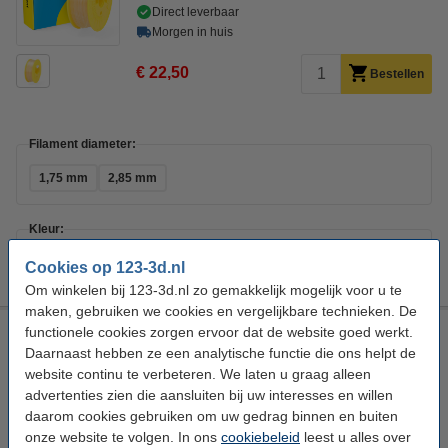
Direct leverbaar
Morgen in huis
€ 22,50
Bestellen
Filament diameter:
1,75 mm
2,85 mm
Kleur:
+
5
Donkerblauw
Geel
Grijs
Neutraal
Oranje
Cookies op 123-3d.nl
Om winkelen bij 123-3d.nl zo gemakkelijk mogelijk voor u te
maken, gebruiken we cookies en vergelijkbare technieken. De
123-3D Hout filament Dennen 2,85 mm PLA Hout 0,75 kg
functionele cookies zorgen ervoor dat de website goed werkt.
(Jupiter serie)
Daarnaast hebben ze een analytische functie die ons helpt de
website continu te verbeteren. We laten u graag alleen
PLA Filament
123-3D
PLA Wood
Dennen
advertenties zien die aansluiten bij uw interesses en willen
daarom cookies gebruiken om uw gedrag binnen en buiten
Bekijk de specificaties en beschrijving
onze website te volgen. In ons
cookiebeleid
leest u alles over
Direct leverbaar